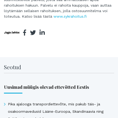
rahoituksen hakuun. Palvelu ei rahoita kauppoja, vaan auttaa
löytämään sellaisen rahoituksen, jolla ostosuunnitelma voi
toteutua. Katso lisää tästä
www.sykrahoitus.fi
Jaga lehte:
Seotud
Uusimad müügis olevad ettevõtted Eestis
Pika ajalooga transpordiettevõte, mis pakub täis- ja
osakoormavedusid Lääne-Euroopa, Skandinaavia ning