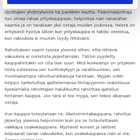
pääomasijoittaminen. Muita pääomasijoittajia voi löytyä
sijoittajien yhdistyksistä tai pankkien kautta. Pääomasijoittaja
tuo omaa rahaa yrityskauppaan, helpottaa näin lainarahan
saantia ja on tavallaan yksi ostaja muiden joukossa. Heistä on
erityisesti hyötyä silloin kun yrityskauppa ei tahdo onnistua,
kun vakuuksia ei muuten löydy riittävästi.
Rahoituksen saanti tyssää yleensä siihen, että riittäviä
vakuuksia ei onnistuta järjestämään. Tällöin pyydetty
kauppahintakin voi olla liian suuri. Mitä korkeampi on yrityksen
hinta suhteessa sen tuottokykyyn ja varallisuuteen, sen
moninaisempia rahoitusratkaisuja tarvitaan. Myyjän onkin
helppo tarkistuttaa ajattelemansa hintapyynnön realistisuus
kyselemällä rahoittajien halukkuutta rahoittaa ajatellun
hintainen kauppa. Jos tätä ei tee myyjä, sen tekee aikanaan
ostaja.
Kun kauppa toteutetaan ns. liiketoimintakauppana, rahoitus
järjestyy yleensä helpommin kuin jos se toteutettaisiin
vaikkapa osakekauppana. Myytävät koneet ja laitteet
kelpaavat lainan vakuuksiksi, kun osakekaupassa näin ei ole.
Tämän kieltää laki.