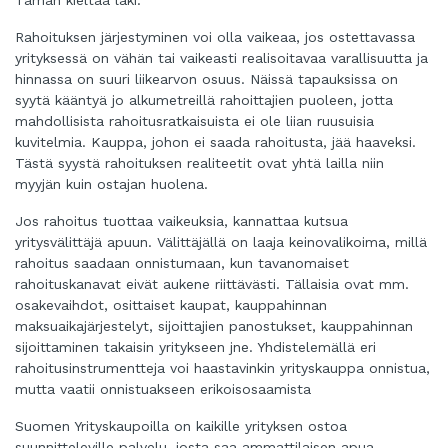
Rahoituksen järjestyminen voi olla vaikeaa, jos ostettavassa
yrityksessä on vähän tai vaikeasti realisoitavaa varallisuutta ja
hinnassa on suuri liikearvon osuus. Näissä tapauksissa on
syytä kääntyä jo alkumetreillä rahoittajien puoleen, jotta
mahdollisista rahoitusratkaisuista ei ole liian ruusuisia
kuvitelmia. Kauppa, johon ei saada rahoitusta, jää haaveksi.
Tästä syystä rahoituksen realiteetit ovat yhtä lailla niin
myyjän kuin ostajan huolena.
Jos rahoitus tuottaa vaikeuksia, kannattaa kutsua
yritysvälittäjä apuun. Välittäjällä on laaja keinovalikoima, millä
rahoitus saadaan onnistumaan, kun tavanomaiset
rahoituskanavat eivät aukene riittävästi. Tällaisia ovat mm.
osakevaihdot, osittaiset kaupat, kauppahinnan
maksuaikajärjestelyt, sijoittajien panostukset, kauppahinnan
sijoittaminen takaisin yritykseen jne. Yhdistelemällä eri
rahoitusinstrumentteja voi haastavinkin yrityskauppa onnistua,
mutta vaatii onnistuakseen erikoisosaamista
Suomen Yrityskaupoilla on kaikille yrityksen ostoa
suunnitteleville palvelu, josta saa ammattilaisen apua