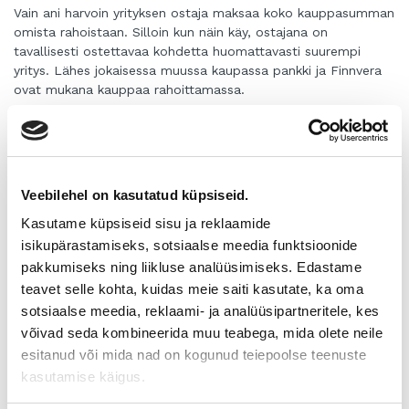
Vain ani harvoin yrityksen ostaja maksaa koko kauppasumman
omista rahoistaan. Silloin kun näin käy, ostajana on
tavallisesti ostettavaa kohdetta huomattavasti suurempi
yritys. Lähes jokaisessa muussa kaupassa pankki ja Finnvera
ovat mukana kauppaa rahoittamassa.
Yhä useammin myös myyjä antaa maksuaikaa osalle
kauppasummaa, jolloin myyjä voi saada paremman hinnan
yrityksestään ja ostajan on puolestaan helpompi luottaa
yritykseen, saada lainaa ja hoitaa lyhennykset. Vastaavaan
Veebilehel on kasutatud küpsiseid.
tulokseen päästään, kun kauppa toteutetaan vaiheittain:
myydään ensin osa ja myöhemmin jonkun aikataulun mukaan
Kasutame küpsiseid sisu ja reklaamide
loput.
isikupärastamiseks, sotsiaalse meedia funktsioonide
pakkumiseks ning liikluse analüüsimiseks. Edastame
Yleensä lainojen takaisinmaksuajat ovat alle viisi vuotta. Eli
teavet selle kohta, kuidas meie saiti kasutate, ka oma
yrityksen tuotoilla laina, joka yrityksen ostoon on saatu, tulee
tässä ajassa kyetä maksamaan korkoineen rahoittajalle
sotsiaalse meedia, reklaami- ja analüüsipartneritele, kes
takaisin. Pankeilla ja rahoituslaitoksilla on yrityskauppaa
võivad seda kombineerida muu teabega, mida olete neile
varten räätälöityjä rahoituspaketteja, jotka voivat sisältää
esitanud või mida nad on kogunud teiepoolse teenuste
tavanomaisen lainan lisäksi esimerkiksi hankinta- tai leasing-
kasutamise käigus.
rahoitusmuotoja.