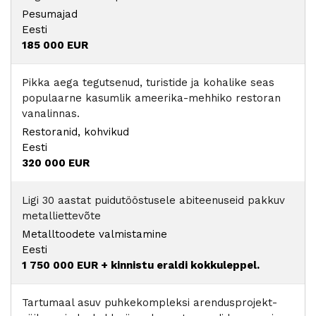
Pesumajad
Eesti
185 000 EUR
Pikka aega tegutsenud, turistide ja kohalike seas
populaarne kasumlik ameerika-mehhiko restoran
vanalinnas.
Restoranid, kohvikud
Eesti
320 000 EUR
Ligi 30 aastat puidutööstusele abiteenuseid pakkuv
metalliettevõte
Metalltoodete valmistamine
Eesti
1 750 000 EUR
+ kinnistu eraldi kokkuleppel.
Tartumaal asuv puhkekompleksi arendusprojekt-