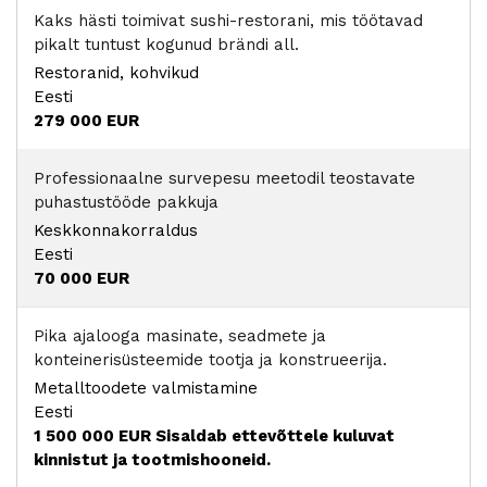
Kaks hästi toimivat sushi-restorani, mis töötavad
pikalt tuntust kogunud brändi all.
Restoranid, kohvikud
Eesti
279 000 EUR
Professionaalne survepesu meetodil teostavate
puhastustööde pakkuja
Keskkonnakorraldus
Eesti
70 000 EUR
Pika ajalooga masinate, seadmete ja
konteinerisüsteemide tootja ja konstrueerija.
Metalltoodete valmistamine
Eesti
1 500 000 EUR
Sisaldab ettevõttele kuluvat
kinnistut ja tootmishooneid.