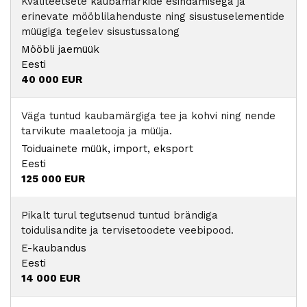
Kvaliteetsete kaubamärkide esindamisega ja
erinevate mööblilahenduste ning sisustuselementide
müügiga tegelev sisustussalong
Mööbli jaemüük
Eesti
40 000 EUR
Väga tuntud kaubamärgiga tee ja kohvi ning nende
tarvikute maaletooja ja müüja.
Toiduainete müük, import, eksport
Eesti
125 000 EUR
Pikalt turul tegutsenud tuntud brändiga
toidulisandite ja tervisetoodete veebipood.
E-kaubandus
Eesti
14 000 EUR