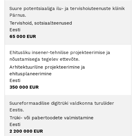
Suure potentsiaaliga ilu- ja tervishoiuteenuste kliinik
Pärnus.
Tervishoid, sotsiaalteenused
Eesti
65 000 EUR
Ehitusliku insener-tehnilise projekteerimise ja
nõustamisega tegelev ettevõte.
Arhitektuuriline projekteerimine ja
ehitusplaneerimine
Eesti
350 000 EUR
Suureformaadilise digitrüki valdkonna turuliider
Eestis.
Trüki- või pabertoodete valmistamine
Eesti
2 200 000 EUR