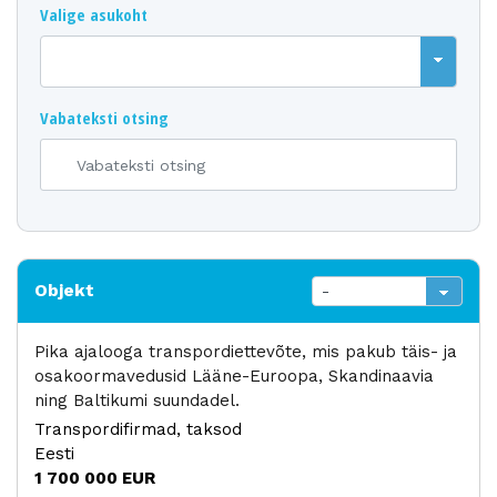
Valige asukoht
Vabateksti otsing
Objekt
Pika ajalooga transpordiettevõte, mis pakub täis- ja
osakoormavedusid Lääne-Euroopa, Skandinaavia
ning Baltikumi suundadel.
Transpordifirmad, taksod
Eesti
1 700 000 EUR