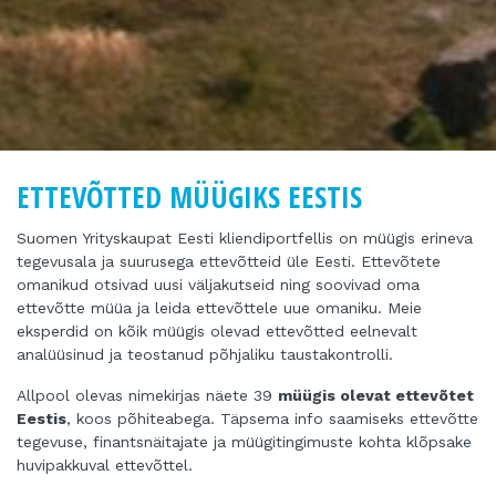
ETTEVÕTTED MÜÜGIKS EESTIS
Suomen Yrityskaupat
Eesti kliendiportfellis on müügis erineva
tegevusala ja suurusega ettevõtteid üle Eesti. Ettevõtete
omanikud otsivad uusi väljakutseid ning soovivad oma
ettevõtte müüa ja leida ettevõttele uue omaniku. Meie
eksperdid on kõik müügis olevad ettevõtted eelnevalt
analüüsinud ja teostanud põhjaliku taustakontrolli.
Allpool olevas nimekirjas näete
39
müügis olevat ettevõtet
Eestis
, koos põhiteabega. Täpsema info saamiseks ettevõtte
tegevuse, finantsnäitajate ja müügitingimuste kohta klõpsake
huvipakkuval ettevõttel.