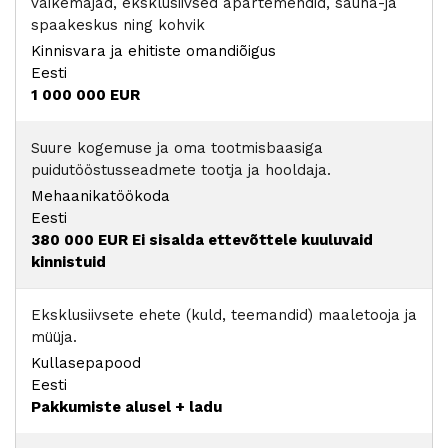
väikemajad, eksklusiivsed apartemendid, sauna-ja
spaakeskus ning kohvik
Kinnisvara ja ehitiste omandiõigus
Eesti
1 000 000 EUR
Suure kogemuse ja oma tootmisbaasiga
puidutööstusseadmete tootja ja hooldaja.
Mehaanikatöökoda
Eesti
380 000 EUR
Ei sisalda ettevõttele kuuluvaid
kinnistuid
Eksklusiivsete ehete (kuld, teemandid) maaletooja ja
müüja.
Kullasepapood
Eesti
Pakkumiste alusel + ladu