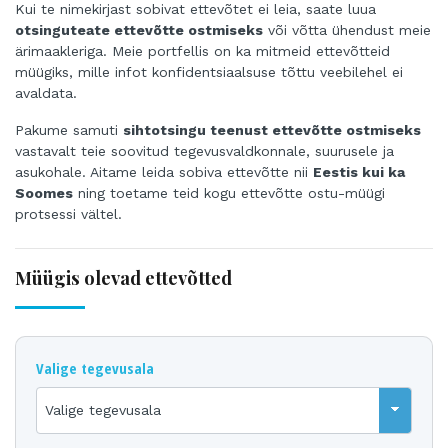
Kui te nimekirjast sobivat ettevõtet ei leia, saate luua
otsinguteate ettevõtte ostmiseks
või võtta ühendust meie
ärimaakleriga. Meie portfellis on ka mitmeid ettevõtteid
müügiks, mille infot konfidentsiaalsuse tõttu veebilehel ei
avaldata.
Pakume samuti
sihtotsingu teenust ettevõtte ostmiseks
vastavalt teie soovitud tegevusvaldkonnale, suurusele ja
asukohale. Aitame leida sobiva ettevõtte nii
Eestis kui ka
Soomes
ning toetame teid kogu ettevõtte ostu-müügi
protsessi vältel.
Müügis olevad ettevõtted
Valige tegevusala