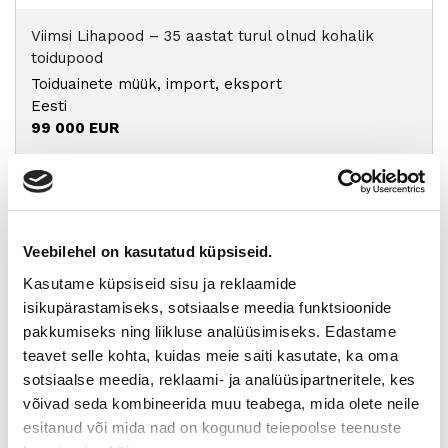
Viimsi Lihapood – 35 aastat turul olnud kohalik
toidupood
Toiduainete müük, import, eksport
Eesti
99 000 EUR
Eesti moebränd, mis pakub kvaliteetseid ja
ainulaadseid naisterõivaid.
Riiete, tekstiili müük
Eesti
Veebilehel on kasutatud küpsiseid.
Pakkumiste alusel
Kasutame küpsiseid sisu ja reklaamide
isikupärastamiseks, sotsiaalse meedia funktsioonide
Tugeva turupositsiooniga 3D printimise ja
pakkumiseks ning liikluse analüüsimiseks. Edastame
seadmetega tegelev ettevõte
teavet selle kohta, kuidas meie saiti kasutate, ka oma
Kummi- ja plasttoodete tootmine
sotsiaalse meedia, reklaami- ja analüüsipartneritele, kes
Eesti
võivad seda kombineerida muu teabega, mida olete neile
Pakkumiste alusel
esitanud või mida nad on kogunud teiepoolse teenuste