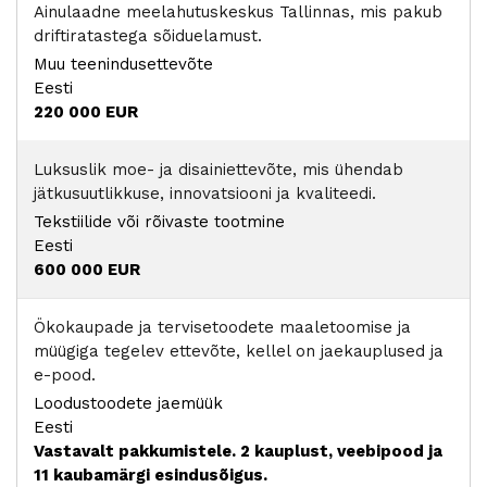
Ainulaadne meelahutuskeskus Tallinnas, mis pakub
driftiratastega sõiduelamust.
Muu teenindusettevõte
Eesti
220 000 EUR
Luksuslik moe- ja disainiettevõte, mis ühendab
jätkusuutlikkuse, innovatsiooni ja kvaliteedi.
Tekstiilide või rõivaste tootmine
Eesti
600 000 EUR
Ökokaupade ja tervisetoodete maaletoomise ja
müügiga tegelev ettevõte, kellel on jaekauplused ja
e-pood.
Loodustoodete jaemüük
Eesti
Vastavalt pakkumistele. 2 kauplust, veebipood ja
11 kaubamärgi esindusõigus.