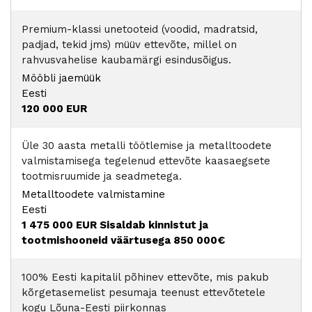
Premium-klassi unetooteid (voodid, madratsid,
padjad, tekid jms) müüv ettevõte, millel on
rahvusvahelise kaubamärgi esindusõigus.
Mööbli jaemüük
Eesti
120 000 EUR
Üle 30 aasta metalli töötlemise ja metalltoodete
valmistamisega tegelenud ettevõte kaasaegsete
tootmisruumide ja seadmetega.
Metalltoodete valmistamine
Eesti
1 475 000 EUR
Sisaldab kinnistut ja
tootmishooneid väärtusega 850 000€
100% Eesti kapitalil põhinev ettevõte, mis pakub
kõrgetasemelist pesumaja teenust ettevõtetele
kogu Lõuna-Eesti piirkonnas