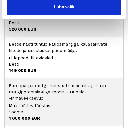
Luba valik
Messikorralduse täisteenuseid pakkuv ettevõte
Muu teenindusettevõte
Eesti
320 000 EUR
Eestis hästi tuntud kaubamärgiga kauasäilivate
lillede ja sisustuskaupade müüja.
Lillepoed, lillekioskid
Eesti
149 000 EUR
Euroopa patendiga kaitstud uuenduslik ja suure
müügipotentsiaaliga toode – Hübriid-
vihmaveekaevud.
Muu töötlev tööstus
Soome
1 000 000 EUR