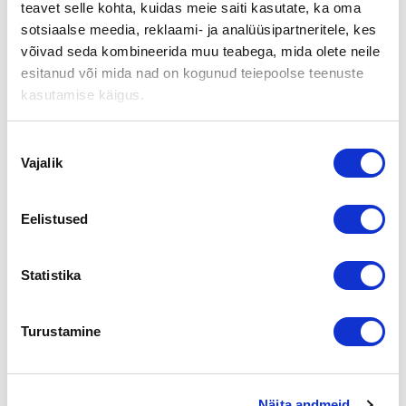
teavet selle kohta, kuidas meie saiti kasutate, ka oma
sotsiaalse meedia, reklaami- ja analüüsipartneritele, kes
võivad seda kombineerida muu teabega, mida olete neile
esitanud või mida nad on kogunud teiepoolse teenuste
kasutamise käigus.
Vanhusten
ympärivuorokautista tehostettua
Nõusoleku
palveluasumista ja muistisairaiden
Vajalik
hoitoa tuottavan yrityksen kiinteistöt
valik
Myydään
2 217
Eelistused
No location
245 neliön erittäin
Statistika
hyväkuntoiset suurtalouskeittiö
toimitilat kylmä ja ilmastointikoneineen
Turustamine
Myydään
246
Tampereen talousalue
Näita andmeid