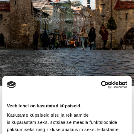
ÄRIKINNISVARA MÜÜK
Veebilehel on kasutatud küpsiseid.
Ruumid müügiks või üürimiseks
Kasutame küpsiseid sisu ja reklaamide
isikupärastamiseks, sotsiaalse meedia funktsioonide
pakkumiseks ning liikluse analüüsimiseks. Edastame