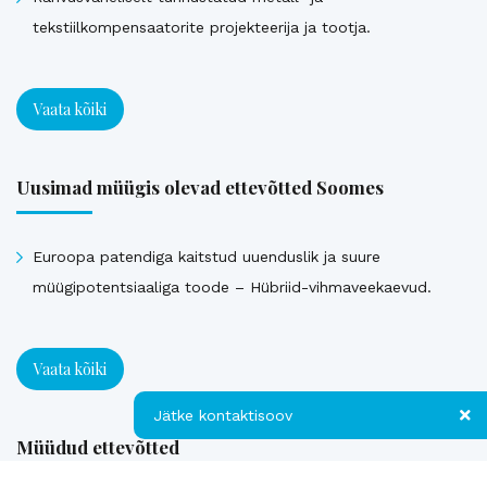
tekstiilkompensaatorite projekteerija ja tootja.
Vaata kõiki
Uusimad müügis olevad ettevõtted Soomes
Euroopa patendiga kaitstud uuenduslik ja suure
müügipotentsiaaliga toode – Hübriid-vihmaveekaevud.
Vaata kõiki
Jätke kontaktisoov
Müüdud ettevõtted
Jätke kontaktisoov