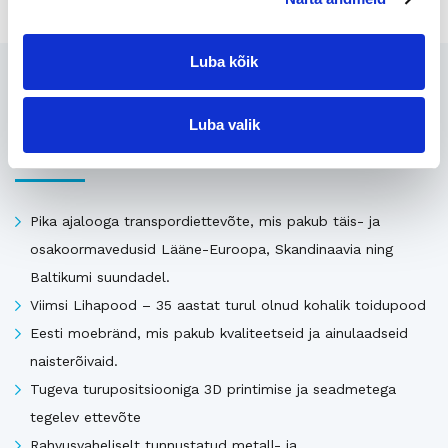
Luba kõik
Seotud
Luba valik
Uusimad müügis olevad ettevõtted Eestis
Pika ajalooga transpordiettevõte, mis pakub täis- ja
osakoormavedusid Lääne-Euroopa, Skandinaavia ning
Baltikumi suundadel.
Viimsi Lihapood – 35 aastat turul olnud kohalik toidupood
Eesti moebränd, mis pakub kvaliteetseid ja ainulaadseid
naisterõivaid.
Tugeva turupositsiooniga 3D printimise ja seadmetega
tegelev ettevõte
Rahvusvaheliselt tunnustatud metall- ja