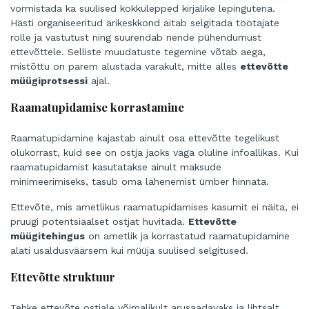
vormistada ka suulised kokkulepped kirjalike lepingutena.
Hästi organiseeritud ärikeskkond aitab selgitada töötajate
rolle ja vastutust ning suurendab nende pühendumust
ettevõttele. Selliste muudatuste tegemine võtab aega,
mistõttu on parem alustada varakult, mitte alles
ettevõtte
müügiprotsessi
ajal.
Raamatupidamise korrastamine
Raamatupidamine kajastab ainult osa ettevõtte tegelikust
olukorrast, kuid see on ostja jaoks väga oluline infoallikas. Kui
raamatupidamist kasutatakse ainult maksude
minimeerimiseks, tasub oma lähenemist ümber hinnata.
Ettevõte, mis ametlikus raamatupidamises kasumit ei näita, ei
pruugi potentsiaalset ostjat huvitada.
Ettevõtte
müügitehingus
on ametlik ja korrastatud raamatupidamine
alati usaldusväärsem kui müüja suulised selgitused.
Ettevõtte struktuur
Tehke ettevõte ostjale võimalikult arusaadavaks ja lihtsalt