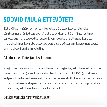
SOOVID MÜÜA ETTEVÕTET?
Ettevõtte müük on enamiku ettevõtjate jaoks elu üks
tähtsamaid äriotsuseid. Aastatepikkune töö, finantsiline
turvalisus ja ettevõtte tulevik on seotud sellega, kuidas
müügitehing korraldatakse. Just seetõttu on kogemustega
ärimaakleri abi siin oluline.
Mida me Teie jaoks teeme
Kogu protsessis on meie ülesanne tagada, et: Teie ettevõtte
väärtus on õiglaselt ja realistlikult hinnatud Müügiprotsess
kulgeb konfidentsiaalselt ja struktureeritult Leiame ostja, kes
on võimeline äritegevust jätkama ja arendama Tehing viiakse
lõpuni nii, et Teie huvid on kaitstud
Miks valida Yrityskaupat