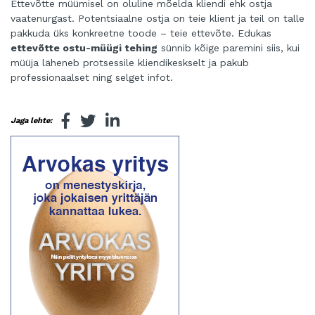
Ettevõtte müümisel on oluline mõelda kliendi ehk ostja
vaatenurgast. Potentsiaalne ostja on teie klient ja teil on talle
pakkuda üks konkreetne toode – teie ettevõte. Edukas
ettevõtte ostu-müügi tehing
sünnib kõige paremini siis, kui
müüja läheneb protsessile kliendikeskselt ja pakub
professionaalset ning selget infot.
Jaga lehte: