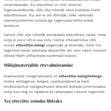
omandatavaks. Kui ettevõttel on mitu erinevat
tegevusvaldkonda, võib olla mõistlik need eraldada eraldi
ettevõtetesse. Kui see ei ole võimalik, võiks vähemalt
raamatupidamises pidada iga tegevusala kohta eraldi
arvestust.
Samuti võib olla mõistlik eemaldada ettevõttest varad, mida
ostja ei soovi või ei saa osta. Selline ettevalmistus võib
muuta
ettevõtte müügi
selgemaks ja kiiremaks. Selle töö
tegemisel tasub kasutada ekspertide abi, sest valed otsused
võivad hiljem põhjustada suuremaid kulusid.
Müügimaterjalide ettevalmistamine
Kvaliteetsed müügimaterjalid on
ettevõtte müügitehingu
oluline eeltingimus. Selged, usaldusväärsed ja hästi
struktureeritud müügiesitlused aitavad äratada potentsiaalse
ostja huvi ning on vajalikud ka rahastajate otsuste tegemisel.
Tee ettevõtte ostmine lihtsaks