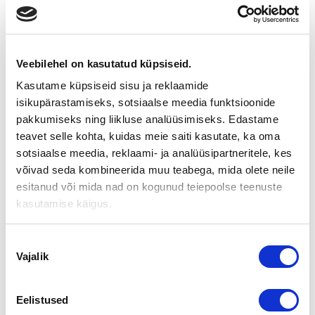
Suomen Yrityskaupat Eesti kuulub Soome suurimasse
ettevõtete ostu-müügi nõustajagruppi. Üle 2000 lõpule viidud
tehingu kogemus ja üle 22 000 aktiivset ostjakontakti
tähendavad, et oskame leida Teie ettevõttele sobiva ostja
Eestist või välismaalt, sealhulgas Soome investorite seast.
Veebilehel on kasutatud küpsiseid.
Kasutame küpsiseid sisu ja reklaamide
Esimene samm: esmane konsultatsioon
isikupärastamiseks, sotsiaalse meedia funktsioonide
pakkumiseks ning liikluse analüüsimiseks. Edastame
Kui kaalute oma ettevõtte müüki, soovitame alustada
esmasest konsultatsioonist. Selle käigus räägime Teie
teavet selle kohta, kuidas meie saiti kasutate, ka oma
ettevõttest, müügi eesmärkidest ja võimalikust ajakavast.
sotsiaalse meedia, reklaami- ja analüüsipartneritele, kes
Konsultatsioon on kohustusteta ja täielikult konfidentsiaalne.
võivad seda kombineerida muu teabega, mida olete neile
esitanud või mida nad on kogunud teiepoolse teenuste
Saada päring või helista:
+372 50 12 514
kasutamise käigus.
Milline on müümise protsess?
Miks kasutada maakleri abi?
Nõusoleku
Vajalik
Ettevõtte väärtuse hindamine
valik
Tähtsad detailid ettevõtte müügitehingus
Eelistused