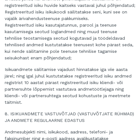
registreeritud isiku huvide kaitseks vastaval juhul põhjendatud;
Registreeritud isiku isikukoodi säilitatakse seni, kuni see on
vajalik ärivahendusteenuse pakkumiseks.
Registreeritud isiku kasutajatunnus, parool ja teenuse
kasutamisega seotud logiandmed ning muud teenuse
tehnilise teostamisega seotud kogutavad ja töödeldavad
tehnilised andmed kustutatakse teenusest kohe pärast seda,
kui nende säilitamine pole teenuse tehnilise tagamise
seisukohast enam põhjendatud;
Isikuandmete säilitamise vajadust hinnatakse iga viie aasta
järel; ning igal juhul kustutatakse registreeritud isiku andmed
registrist 10 aastat pärast registreeritud isiku kliendi- või
partnersuhte lõppemist vastutava andmetöötlejaga ning
kliendi- või partnersuhtega seotud kohustuste ja meetmete
täitmist.
8. ISIKUANDMETE VASTUVÕTJAD (VASTUVÕTJATE RÜHMAD)
JA ANDMETE REGULAARNE EDASTUS
Andmesubjekti nimi, isikukood, aadress, telefoni- ja
faksinumber ning e-posti aadress avalikustatakse