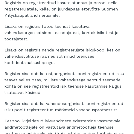
Registris on registreeritud kasutajatunnus ja parool neile
registreerujatele, kellel on juurdepääs ettevõtte Suomen
Yrityskaupat andmeruumile.
Lisaks on registris fotod teenust kasutava
vahendusorganisatsiooni esindajatest, kontaktisikutest ja
töötajatest.
Lisaks on registris nende registreerujate isikukood, kes on
vahendusvolituse raames sõlminud teenuses
konfidentsiaalsuslepingu.
Register sisaldab ka ostjaorganisatsiooni registreeritud isiku
teavet selles osas, milliste vahendusega seotud teemade
kohta on see registreeritud isik teenuse kasutamise käigus
lisateavet küsinud.
Register sisaldab ka vahendusorganisatsiooni registreeritud
isiku poolt registreeritud märkmeid vahendusprotsessist.
Eespool kirjeldatud isikuandmete edastamine vastutavale
andmetöötlejale on vastutava andmetöötleja teenuse
osutamise eelduseks ning kui vastutav andmetöötleja ei saa