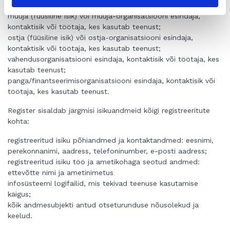
müüja (füüsiline isik) või müüja-organisatsiooni esindaja,
kontaktisik või töötaja, kes kasutab teenust;
ostja (füüsiline isik) või ostja-organisatsiooni esindaja,
kontaktisik või töötaja, kes kasutab teenust;
vahendusorganisatsiooni esindaja, kontaktisik või töötaja, kes
kasutab teenust;
panga/finantseerimisorganisatsiooni esindaja, kontaktisik või
töötaja, kes kasutab teenust.
Register sisaldab järgmisi isikuandmeid kõigi registreeritute
kohta:
registreeritud isiku põhiandmed ja kontaktandmed: eesnimi,
perekonnanimi, aadress, telefoninumber, e-posti aadress;
registreeritud isiku töö ja ametikohaga seotud andmed:
ettevõtte nimi ja ametinimetus
infosüsteemi logifailid, mis tekivad teenuse kasutamise
käigus;
kõik andmesubjekti antud otseturunduse nõusolekud ja
keelud.