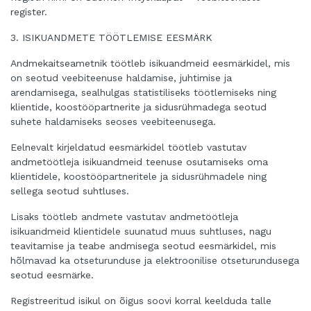
register.
3. ISIKUANDMETE TÖÖTLEMISE EESMÄRK
Andmekaitseametnik töötleb isikuandmeid eesmärkidel, mis
on seotud veebiteenuse haldamise, juhtimise ja
arendamisega, sealhulgas statistiliseks töötlemiseks ning
klientide, koostööpartnerite ja sidusrühmadega seotud
suhete haldamiseks seoses veebiteenusega.
Eelnevalt kirjeldatud eesmärkidel töötleb vastutav
andmetöötleja isikuandmeid teenuse osutamiseks oma
klientidele, koostööpartneritele ja sidusrühmadele ning
sellega seotud suhtluses.
Lisaks töötleb andmete vastutav andmetöötleja
isikuandmeid klientidele suunatud muus suhtluses, nagu
teavitamise ja teabe andmisega seotud eesmärkidel, mis
hõlmavad ka otseturunduse ja elektroonilise otseturundusega
seotud eesmärke.
Registreeritud isikul on õigus soovi korral keelduda talle