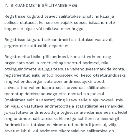
7. ISIKUANDMETE SÄILITAMISE AEG
Registrisse kogutud teavet säilitatakse ainult nii kaua ja
sellises ulatuses, kui see on vajalik seoses isikuandmete
kogumise algse või ühilduva eesmärgiga.
Registrisse kogutud isikuandmeid säilitatakse vastavalt
järgmistele säilitustähtaegadele:
Registreeritud isiku põhiandmed, kontaktandmed ning
organisatsiooni ja ametikohaga seotud andmed, isiku
otsinguandmete ajalugu teenuse vahenduseesmärkide kohta,
registreeritud isiku antud nõusolek või keeld otseturunduseks
ning vahendusorganisatsiooni andmesubjekti poolt
salvestatud vahendusprotsessi arvestust säilitatakse
raamatupidamisseadusega ette nähtud aja jooksul
(maksimaalselt 10 aastat) ning lisaks sellele aja jooksul, mis
on vajalik vastutava andmetöötleja statistilistel eesmärkidel
ja vastutava andmetöötleja tegevuse arendamise eesmärkidel
ning andmete säilitamiseks kliendiga suhtlemise eesmärgil.
Andmeid säilitatakse eelnimetatud perioodi jooksul, välja
arvatud juhul, kui andmete pikemaajaline säilitamine on