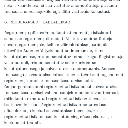
neid isikuandmeid, ei saa vastutav andmetöötleja pakkuda
teenust andmesubjektile ega täita vastavaid kohustusi.
6. REGULAARSED TEABEALLIKAD
Registreeruja põhiandmed, kontaktandmed ja isikukood
saadakse registreerujalt endalt. Vastutav andmetöötleja
annab registreerujale, kellele võimaldatakse juurdepääs
ettevõtte Suomen Yrityskaupat andmeruumile, tema
kasutajatunnuse, mis on seostatav tema isikuga. Registreeruja
valib parooli, mis on seostatav selle konkreetse
kasutajatunnusega ja salvestatakse andmeruumis. Seoses
teenusega salvestatakse infosüsteemis tehnilised logiandmed
registreeruja-poolse teenuse kasutamise kohta.
Ostjaorganisatsiooni registreeritud isiku puhul salvestatakse
teenuse kasutamisel vahendusobjekte puudutavad teemad,
mille kohta nimetatud registreeritud isik on teenuses
lisateavet küsinud. Registreeritud isiku otseturunduse
nõusolekud ja keelud salvestatakse teenuses, kui
registreeritud isik teenust kasutab ning nõusolekutest ja
keeldudest teatab.