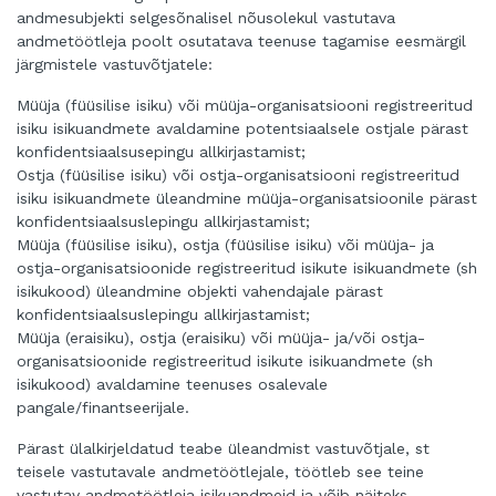
andmesubjekti selgesõnalisel nõusolekul vastutava
andmetöötleja poolt osutatava teenuse tagamise eesmärgil
järgmistele vastuvõtjatele:
Müüja (füüsilise isiku) või müüja-organisatsiooni registreeritud
isiku isikuandmete avaldamine potentsiaalsele ostjale pärast
konfidentsiaalsusepingu allkirjastamist;
Ostja (füüsilise isiku) või ostja-organisatsiooni registreeritud
isiku isikuandmete üleandmine müüja-organisatsioonile pärast
konfidentsiaalsuslepingu allkirjastamist;
Müüja (füüsilise isiku), ostja (füüsilise isiku) või müüja- ja
ostja-organisatsioonide registreeritud isikute isikuandmete (sh
isikukood) üleandmine objekti vahendajale pärast
konfidentsiaalsuslepingu allkirjastamist;
Müüja (eraisiku), ostja (eraisiku) või müüja- ja/või ostja-
organisatsioonide registreeritud isikute isikuandmete (sh
isikukood) avaldamine teenuses osalevale
pangale/finantseerijale.
Pärast ülalkirjeldatud teabe üleandmist vastuvõtjale, st
teisele vastutavale andmetöötlejale, töötleb see teine
vastutav andmetöötleja isikuandmeid ja võib näiteks