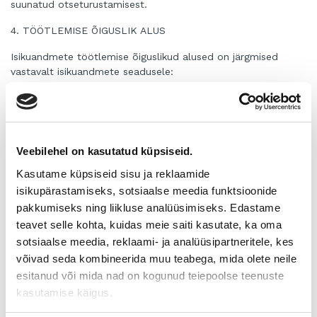
suunatud otseturustamisest.
4. TÖÖTLEMISE ÕIGUSLIK ALUS
Isikuandmete töötlemise õiguslikud alused on järgmised
vastavalt isikuandmete seadusele:
andmesubjekti ühemõtteline nõusolek;
andmesubjekti korraldus või sellise korralduse täitmine, milles
andmesubjekt on osapooleks, või kokkuleppele eelnevate
meetmete rakendamine andmesubjekti taotlusel; ja
Veebilehel on kasutatud küpsiseid.
registreeritud kliendi- või teenindussuhte, liikmelisuse või muu
sarnase suhte asjakohane seos andmete vastutava
Kasutame küpsiseid sisu ja reklaamide
andmetöötleja tegevusega (seose nõue);
isikupärastamiseks, sotsiaalse meedia funktsioonide
andmesubjekti ühemõtteline nõusolek isikukoodi
pakkumiseks ning liikluse analüüsimiseks. Edastame
töötlemiseks.
teavet selle kohta, kuidas meie saiti kasutate, ka oma
sotsiaalse meedia, reklaami- ja analüüsipartneritele, kes
Isikuandmete töötlemise õiguslikud alused on järgmised
vastavalt ELi isikuandmete kaitse üldmäärusele:
võivad seda kombineerida muu teabega, mida olete neile
esitanud või mida nad on kogunud teiepoolse teenuste
andmesubjekt on andnud nõusoleku oma isikuandmete
kasutamise käigus.
töötlemiseks ühel või mitmel konkreetsel eesmärgil;
töötlemine on vajalik lepingu rakendamiseks, mille