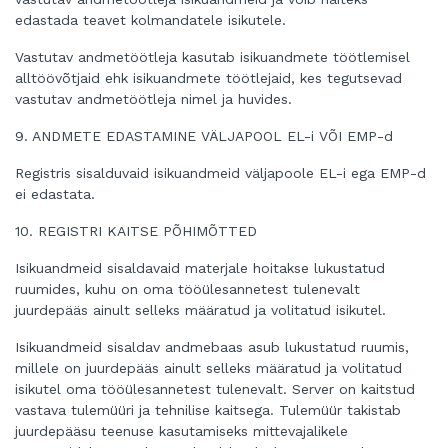
edastada teavet kolmandatele isikutele.
Vastutav andmetöötleja kasutab isikuandmete töötlemisel
alltöövõtjaid ehk isikuandmete töötlejaid, kes tegutsevad
vastutav andmetöötleja nimel ja huvides.
9. ANDMETE EDASTAMINE VÄLJAPOOL EL-i VÕI EMP-d
Registris sisalduvaid isikuandmeid väljapoole EL-i ega EMP-d
ei edastata.
10. REGISTRI KAITSE PÕHIMÕTTED
Isikuandmeid sisaldavaid materjale hoitakse lukustatud
ruumides, kuhu on oma tööülesannetest tulenevalt
juurdepääs ainult selleks määratud ja volitatud isikutel.
Isikuandmeid sisaldav andmebaas asub lukustatud ruumis,
millele on juurdepääs ainult selleks määratud ja volitatud
isikutel oma tööülesannetest tulenevalt. Server on kaitstud
vastava tulemüüri ja tehnilise kaitsega. Tulemüür takistab
juurdepääsu teenuse kasutamiseks mittevajalikele