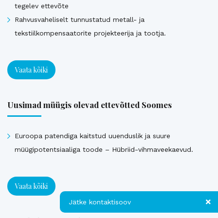
tegelev ettevõte
Rahvusvaheliselt tunnustatud metall- ja
tekstiilkompensaatorite projekteerija ja tootja.
Vaata kõiki
Uusimad müügis olevad ettevõtted Soomes
Euroopa patendiga kaitstud uuenduslik ja suure
müügipotentsiaaliga toode – Hübriid-vihmaveekaevud.
Vaata kõiki
Jätke kontaktisoov