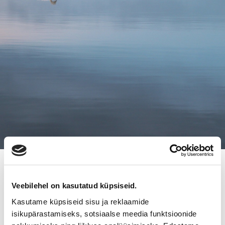
4.12.2020
IRRI INVEST OY ON MYYNYT
Veebilehel on kasutatud küpsiseid.
Kasutame küpsiseid sisu ja reklaamide
OMISTUSOSUUTENSA REFIMEX
isikupärastamiseks, sotsiaalse meedia funktsioonide