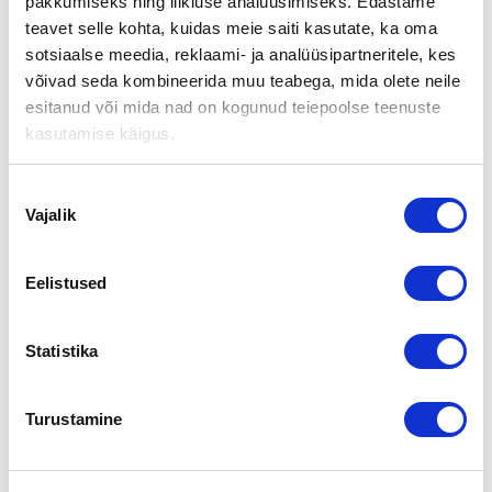
MACHINERY OY:STÄ REFIMEX
pakkumiseks ning liikluse analüüsimiseks. Edastame
teavet selle kohta, kuidas meie saiti kasutate, ka oma
INVEST OY:LLE
sotsiaalse meedia, reklaami- ja analüüsipartneritele, kes
võivad seda kombineerida muu teabega, mida olete neile
esitanud või mida nad on kogunud teiepoolse teenuste
Irri Invest Oy on myynyt omistusosuutensa Refimex Machinery
Oy:stä Refimex Invest Oy:lle. Refimex Investin omistavat Mika
kasutamise käigus.
Nieminen ja Kai-Pekka Tuomisto. Nieminen on nimetty
Refimex Machineryn toimitusjohtajaksi.
Nõusoleku
Kohteessa toimi välittäjänä:
Vajalik
valik
Eelistused
Aki Eiranto
Statistika
Tel
010 2864 026
Gsm
040 3592 244
aki.eiranto@yrityskaupat.net
Turustamine