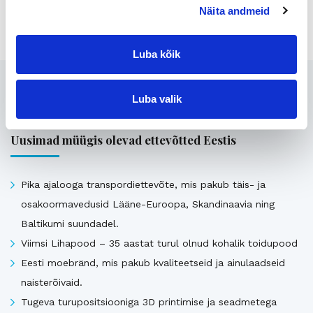
Jaga lehte:
Näita andmeid
Luba kõik
Seotud
Luba valik
Uusimad müügis olevad ettevõtted Eestis
Pika ajalooga transpordiettevõte, mis pakub täis- ja
osakoormavedusid Lääne-Euroopa, Skandinaavia ning
Baltikumi suundadel.
Viimsi Lihapood – 35 aastat turul olnud kohalik toidupood
Eesti moebränd, mis pakub kvaliteetseid ja ainulaadseid
naisterõivaid.
Tugeva turupositsiooniga 3D printimise ja seadmetega