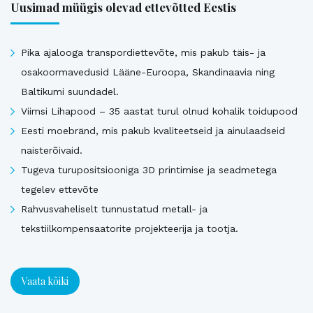
Uusimad müügis olevad ettevõtted Eestis
Pika ajalooga transpordiettevõte, mis pakub täis- ja
osakoormavedusid Lääne-Euroopa, Skandinaavia ning
Baltikumi suundadel.
Viimsi Lihapood – 35 aastat turul olnud kohalik toidupood
Eesti moebränd, mis pakub kvaliteetseid ja ainulaadseid
naisterõivaid.
Tugeva turupositsiooniga 3D printimise ja seadmetega
tegelev ettevõte
Rahvusvaheliselt tunnustatud metall- ja
tekstiilkompensaatorite projekteerija ja tootja.
Vaata kõiki