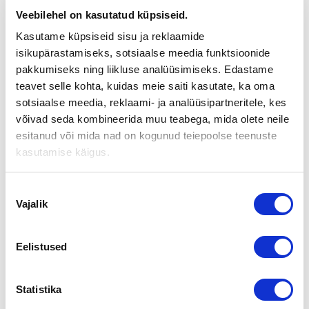
Mitkä ovat tavallisimmat yrityskaupan
Veebilehel on kasutatud küpsiseid.
kompastuskivet?
Kasutame küpsiseid sisu ja reklaamide
isikupärastamiseks, sotsiaalse meedia funktsioonide
pakkumiseks ning liikluse analüüsimiseks. Edastame
Postitatud
3.9.2018
teavet selle kohta, kuidas meie saiti kasutate, ka oma
Tuskinpa missään kaupankäynnissä on niin paljon
sotsiaalse meedia, reklaami- ja analüüsipartneritele, kes
karikoita kuin yrityskaupassa. Siinä kaikilla osapuolilla on
todella hyvät mahdollisuudet pilata koko
võivad seda kombineerida muu teabega, mida olete neile
kauppa.Sopivan ostajan tai ostokohteen löytäminen on
esitanud või mida nad on kogunud teiepoolse teenuste
ensimmäinen ongelma. Ongelma ei ole pelkästään siinä
kasutamise käigus.
missä nämä piileskelevät ja miten heidät löydetään.
Vähintäänkin yhtä iso ongelma on, miten ostaja
Nõusoleku
tunnistaa, että tämä on juuri se tilaisuus, jota olen
Vajalik
etsinyt, tai myyjä voi olla varma, että juuri tälle minä...
valik
Mitä eroa on liiketoimintakaupalla ja
osakekaupalla?
Eelistused
Statistika
Postitatud
3.9.2018
Liiketoimintakaupassa tehdään kaupat yrityksen