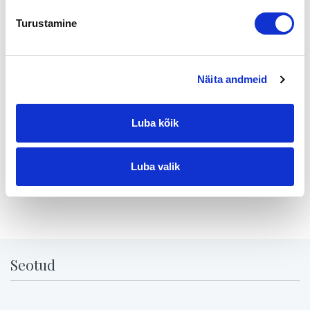
liiketoiminnasta, kuten oikeudesta harjoittaa
Turustamine
ravintolatoimintaa vuokratuissa liiketiloissa ja tähän
toimintaan tarvittavista tavaroista, henkilökunnasta,
koneista ja laitteista. Ostajalla täytyy olla yritys, johon
toiminta ostetaan. Yritystoiminta siirtyy ikään kuin uuteen
Näita andmeid
kotiin. Liiketoimintakauppa on ostajan näkökulmasta
usein turvallisempi, koska siinä ostetaan tavallisesti vain
sovitut asiat, eikä yllätyksiä helposti tule.Osakekaupassa
Luba kõik
taas ostetaan koko firma varoineen, velkoineen ja
vastuineen. Kukaan ei voi olla aivan varma,...
Luba valik
Seotud