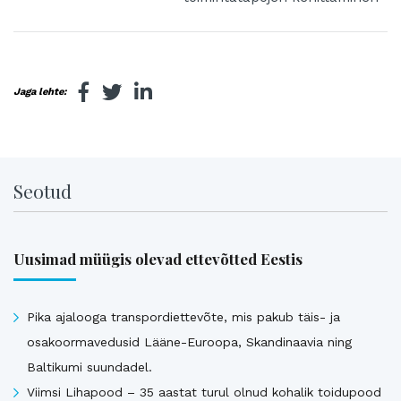
Jaga lehte:
Seotud
Uusimad müügis olevad ettevõtted Eestis
Pika ajalooga transpordiettevõte, mis pakub täis- ja
osakoormavedusid Lääne-Euroopa, Skandinaavia ning
Baltikumi suundadel.
Viimsi Lihapood – 35 aastat turul olnud kohalik toidupood