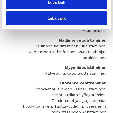
Luba kõik
tukien haku
Apua toimialakohtaisesti
Luba valik
Alihankinta, IT, Kestävä kehitys, Kiertotalous,
Logistiikka, Metalliteollisuus, Metsäteollisuus,
Puuteollisuus
Hallinnon uudistaminen
Hallinnon kehittäminen, uudistaminen,
Johtamisen kehittäminen, Vuokrajohtajan
hankkiminen
Myynninedistäminen
Palvelumuotoilu, tuotteistaminen
Tuotanto kehittäminen
Innovaatiot ja niiden kaupallistaminen,
Tietotekniikan hyödyntämien,
Toiminnanohjausjärjestelmien
hyödyntäminen, Tuottavuuden, prosessien ja
toimintatapojen kehittäminen