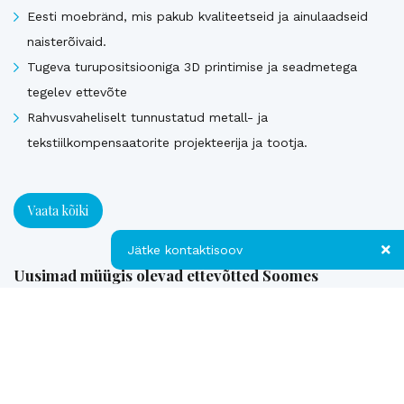
Eesti moebränd, mis pakub kvaliteetseid ja ainulaadseid
naisterõivaid.
Tugeva turupositsiooniga 3D printimise ja seadmetega
tegelev ettevõte
Rahvusvaheliselt tunnustatud metall- ja
tekstiilkompensaatorite projekteerija ja tootja.
Vaata kõiki
Jätke kontaktisoov
Uusimad müügis olevad ettevõtted Soomes
Jätke kontaktisoov
Euroopa patendiga kaitstud uuenduslik ja suure
Jätke oma telefoninumber või e-posti
müügipotentsiaaliga toode – Hübriid-vihmaveekaevud.
aadress ning me võtame teiega ühendust!