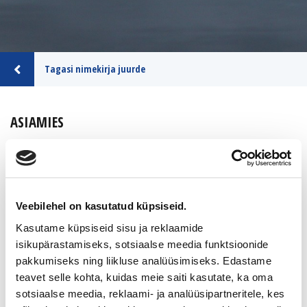
Tagasi nimekirja juurde
ASIAMIES
ANNITECH OY
Tiedot yrityksestä
Veebilehel on kasutatud küpsiseid.
Kasutame küpsiseid sisu ja reklaamide
isikupärastamiseks, sotsiaalse meedia funktsioonide
Sijainti
Pirkanmaa
pakkumiseks ning liikluse analüüsimiseks. Edastame
teavet selle kohta, kuidas meie saiti kasutate, ka oma
Kontakt
Matti Tuominen
sotsiaalse meedia, reklaami- ja analüüsipartneritele, kes
Puh. 045 633 9350