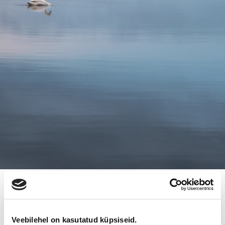
BLOGI
Veebilehel on kasutatud küpsiseid.
Kuidas ettevalmistada ettevõte müügiks 12