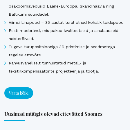
osakoormavedusid Lääne-Euroopa, Skandinaavia ning
Baltikumi suundadel.
Viimsi Lihapood – 35 aastat turul olnud kohalik toidupood
Eesti moebränd, mis pakub kvaliteetseid ja ainulaadseid
naisterõivaid.
Tugeva turupositsiooniga 3D printimise ja seadmetega
tegelev ettevõte
Rahvusvaheliselt tunnustatud metall- ja
tekstiilkompensaatorite projekteerija ja tootja.
Vaata kõiki
Uusimad müügis olevad ettevõtted Soomes