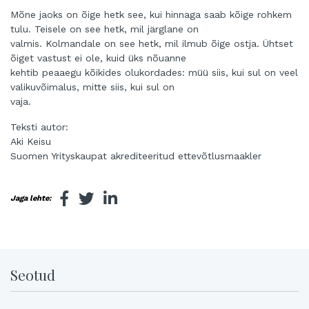
Mõne jaoks on õige hetk see, kui hinnaga saab kõige rohkem
tulu. Teisele on see hetk, mil järglane on
valmis. Kolmandale on see hetk, mil ilmub õige ostja. Ühtset
õiget vastust ei ole, kuid üks nõuanne
kehtib peaaegu kõikides olukordades: müü siis, kui sul on veel
valikuvõimalus, mitte siis, kui sul on
vaja.
Teksti autor:
Aki Keisu
Suomen Yrityskaupat akrediteeritud ettevõtlusmaakler
Jaga lehte:
Seotud