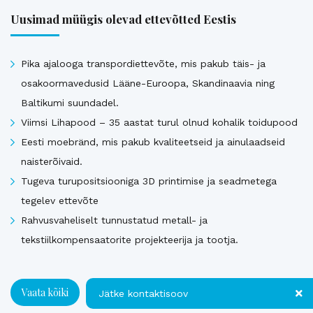
Uusimad müügis olevad ettevõtted Eestis
Pika ajalooga transpordiettevõte, mis pakub täis- ja
osakoormavedusid Lääne-Euroopa, Skandinaavia ning
Baltikumi suundadel.
Viimsi Lihapood – 35 aastat turul olnud kohalik toidupood
Eesti moebränd, mis pakub kvaliteetseid ja ainulaadseid
naisterõivaid.
Tugeva turupositsiooniga 3D printimise ja seadmetega
tegelev ettevõte
Rahvusvaheliselt tunnustatud metall- ja
tekstiilkompensaatorite projekteerija ja tootja.
Vaata kõiki
Jätke kontaktisoov