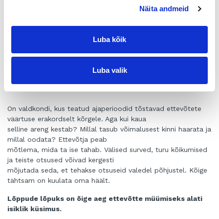
Näita andmeid
etapis on lapsed sageli keskeas ja on rajanud oma karjääri
täiesti mujal. Siis võib ettevõtja imestada,
miks ükski lastest ei taha ettevõtet jätkata. Kui
Luba kõik
põlvkonnavahetus oleks toimunud kakskümmend
aastat varem, võiks olukord olla täiesti teine. Siis oleksid
noored olnud eluetapis, kus valikud on veel
Luba valik
avatud ja ettevõtlus võib tunduda ahvatlev.
Tegevusvaldkondade tsüklid toovad kaasa oma osa.
On valdkondi, kus teatud ajaperioodid tõstavad ettevõtete
väärtuse erakordselt kõrgele. Aga kui kaua
selline areng kestab? Millal tasub võimalusest kinni haarata ja
millal oodata? Ettevõtja peab
mõtlema, mida ta ise tahab. Välised surved, turu kõikumised
ja teiste otsused võivad kergesti
mõjutada seda, et tehakse otsuseid valedel põhjustel. Kõige
tähtsam on kuulata oma häält.
Lõppude lõpuks on õige aeg ettevõtte müümiseks alati
isiklik küsimus.