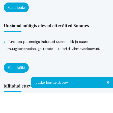
Vaata kõiki
Uusimad müügis olevad ettevõtted Soomes
Euroopa patendiga kaitstud uuenduslik ja suure
müügipotentsiaaliga toode – Hübriid-vihmaveekaevud.
Vaata kõiki
Jätke kontaktisoov
Müüdud ettevõtted
Jätke kontaktisoov
Loe referentse müüdud ettevõtetest
Jätke oma telefoninumber või e-posti