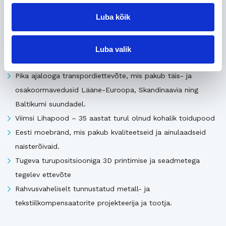
Seotud
Luba kõik
Uusimad müügis olevad ettevõtted Eestis
Luba valik
Pika ajalooga transpordiettevõte, mis pakub täis- ja
osakoormavedusid Lääne-Euroopa, Skandinaavia ning
Baltikumi suundadel.
Viimsi Lihapood – 35 aastat turul olnud kohalik toidupood
Eesti moebränd, mis pakub kvaliteetseid ja ainulaadseid
naisterõivaid.
Tugeva turupositsiooniga 3D printimise ja seadmetega
tegelev ettevõte
Rahvusvaheliselt tunnustatud metall- ja
tekstiilkompensaatorite projekteerija ja tootja.