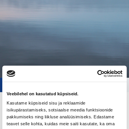
Tagasi nimekirja juurde
Veebilehel on kasutatud küpsiseid.
Kasutame küpsiseid sisu ja reklaamide
ASIAMIES
isikupärastamiseks, sotsiaalse meedia funktsioonide
pakkumiseks ning liikluse analüüsimiseks. Edastame
DEALPARTNERS OY
teavet selle kohta, kuidas meie saiti kasutate, ka oma