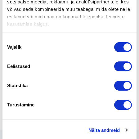
sotsiaalse meedia, reklaami- ja analüüsipartneritele, kes
võivad seda kombineerida muu teabega, mida olete neile
Tiedot yrityksestä
esitanud või mida nad on kogunud teiepoolse teenuste
kasutamise käigus.
Sijainti
Lappi
Nõusoleku
Vajalik
valik
Kontakt
Juha Hotti
Puh. 040 3589 901
juha.hotti@yrityskaupat.net
Eelistused
Palvelut
Statistika
Turustamine
Jaga lehte:
Näita andmeid