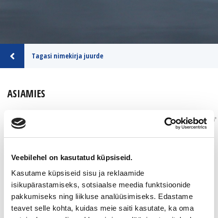
Tagasi nimekirja juurde
ASIAMIES
MANAGEMENTUM LTD
Tiedot yrityksestä
Veebilehel on kasutatud küpsiseid.
Kasutame küpsiseid sisu ja reklaamide
isikupärastamiseks, sotsiaalse meedia funktsioonide
Sijainti
Uusimaa
pakkumiseks ning liikluse analüüsimiseks. Edastame
teavet selle kohta, kuidas meie saiti kasutate, ka oma
Kontakt
Tapani Taskinen