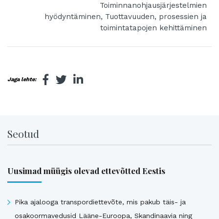
Toiminnanohjausjärjestelmien
hyödyntäminen, Tuottavuuden, prosessien ja
toimintatapojen kehittäminen
Jaga lehte:
Seotud
Uusimad müügis olevad ettevõtted Eestis
Pika ajalooga transpordiettevõte, mis pakub täis- ja
osakoormavedusid Lääne-Euroopa, Skandinaavia ning