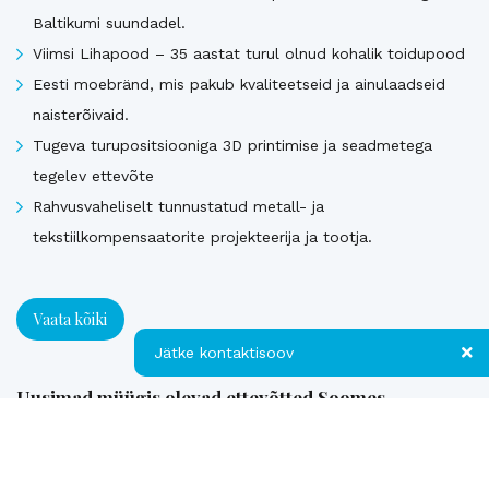
Baltikumi suundadel.
Viimsi Lihapood – 35 aastat turul olnud kohalik toidupood
Eesti moebränd, mis pakub kvaliteetseid ja ainulaadseid
naisterõivaid.
Tugeva turupositsiooniga 3D printimise ja seadmetega
tegelev ettevõte
Rahvusvaheliselt tunnustatud metall- ja
tekstiilkompensaatorite projekteerija ja tootja.
Vaata kõiki
Jätke kontaktisoov
Uusimad müügis olevad ettevõtted Soomes
Jätke kontaktisoov
Euroopa patendiga kaitstud uuenduslik ja suure
Jätke oma telefoninumber või e-posti