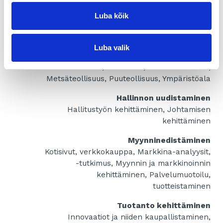
Rahoituksen ja tukien haku
Luba kõik
Apua toimialakohtaisesti
Alihankinta, Elintarvike, Franchising,
Graafinen ala, IT, Kestävä kehitys,
Luba valik
Kiertotalous, Liikunta, Logistiikka,
Maahantuonti, Media-ala, Metalliteollisuus,
Metsäteollisuus, Puuteollisuus, Ympäristöala
Hallinnon uudistaminen
Hallitustyön kehittäminen, Johtamisen
kehittäminen
Myynninedistäminen
Kotisivut, verkkokauppa, Markkina-analyysit,
-tutkimus, Myynnin ja markkinoinnin
kehittäminen, Palvelumuotoilu,
tuotteistaminen
Tuotanto kehittäminen
Innovaatiot ja niiden kaupallistaminen,