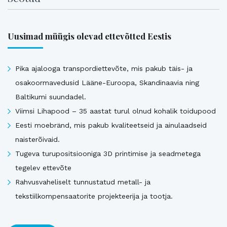
Uusimad müügis olevad ettevõtted Eestis
Pika ajalooga transpordiettevõte, mis pakub täis- ja
osakoormavedusid Lääne-Euroopa, Skandinaavia ning
Baltikumi suundadel.
Viimsi Lihapood – 35 aastat turul olnud kohalik toidupood
Eesti moebränd, mis pakub kvaliteetseid ja ainulaadseid
naisterõivaid.
Tugeva turupositsiooniga 3D printimise ja seadmetega
tegelev ettevõte
Rahvusvaheliselt tunnustatud metall- ja
tekstiilkompensaatorite projekteerija ja tootja.