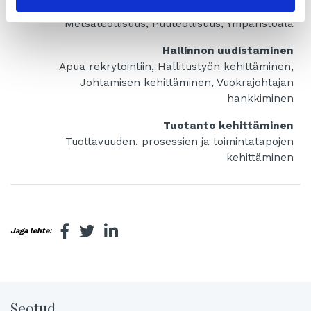
Maahantuonti, Media-ala, Metalliteollisuus,
Metsäteollisuus, Puuteollisuus, Ympäristöala
Hallinnon uudistaminen
Apua rekrytointiin, Hallitustyön kehittäminen,
Johtamisen kehittäminen, Vuokrajohtajan
hankkiminen
Tuotanto kehittäminen
Tuottavuuden, prosessien ja toimintatapojen
kehittäminen
Jaga lehte:
Seotud