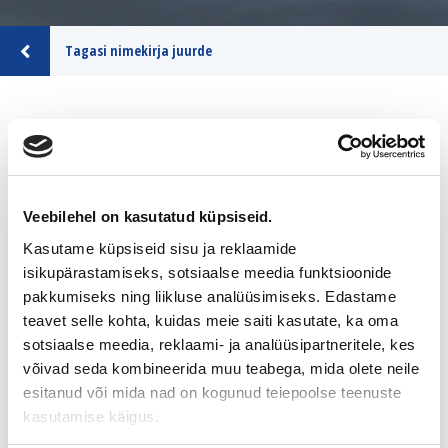
Tagasi nimekirja juurde
ASIAMIES
SUOMEN
TYÖYHTEISÖTERAPEUTIT OY
Veebilehel on kasutatud küpsiseid.
Kasutame küpsiseid sisu ja reklaamide
Tiedot yrityksestä
isikupärastamiseks, sotsiaalse meedia funktsioonide
pakkumiseks ning liikluse analüüsimiseks. Edastame
teavet selle kohta, kuidas meie saiti kasutate, ka oma
sotsiaalse meedia, reklaami- ja analüüsipartneritele, kes
Sijainti
Pirkanmaa
võivad seda kombineerida muu teabega, mida olete neile
esitanud või mida nad on kogunud teiepoolse teenuste
Kontakt
Jari Hellstén
kasutamise käigus.
Puh. 040 671 9581
jari@styt.fi