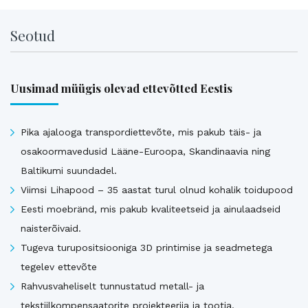
Seotud
Uusimad müügis olevad ettevõtted Eestis
Pika ajalooga transpordiettevõte, mis pakub täis- ja
osakoormavedusid Lääne-Euroopa, Skandinaavia ning
Baltikumi suundadel.
Viimsi Lihapood – 35 aastat turul olnud kohalik toidupood
Eesti moebränd, mis pakub kvaliteetseid ja ainulaadseid
naisterõivaid.
Tugeva turupositsiooniga 3D printimise ja seadmetega
tegelev ettevõte
Rahvusvaheliselt tunnustatud metall- ja
tekstiilkompensaatorite projekteerija ja tootja.