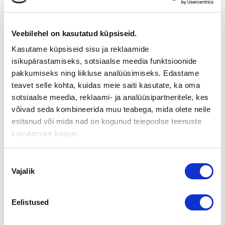
ASIAMIES
Veebilehel on kasutatud küpsiseid.
TILIAURA OY LKV
Kasutame küpsiseid sisu ja reklaamide
isikupärastamiseks, sotsiaalse meedia funktsioonide
pakkumiseks ning liikluse analüüsimiseks. Edastame
Tiedot yrityksestä
teavet selle kohta, kuidas meie saiti kasutate, ka oma
sotsiaalse meedia, reklaami- ja analüüsipartneritele, kes
võivad seda kombineerida muu teabega, mida olete neile
Sijainti
Varsinais-Suomi
esitanud või mida nad on kogunud teiepoolse teenuste
kasutamise käigus.
Kontakt
Arto Savikangas
Puh. 050 560 2700
Nõusoleku
arto.savikangas@tiliaura.fi
Vajalik
valik
www.tiliaura.fi
Eelistused
Palvelut
Apua toimenpiteisiin ennen myynnin
aloittamista