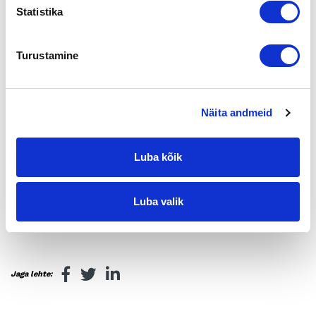
Kannattavuuden parantaminen, talouden
Statistika
terveyttäminen, Kiinteistökaupat, Myynnin ja
markkinoinnin kehittäminen
Turustamine
Apua toimenpiteisiin oston yhtedessä tai
sen jälkeen
Kiinteistökaupat
Näita andmeid
Hallinnon uudistaminen
Vuokrajohtajan hankkiminen
Luba kõik
Myynninedistäminen
Digitaalinen markkinointi ja viestintä, some,
Myynnin ja markkinoinnin kehittäminen
Luba valik
Jaga lehte: