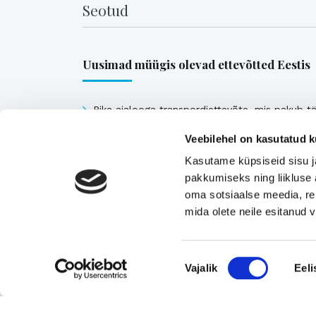
Seotud
Uusimad müügis olevad ettevõtted Eestis
Pika ajalooga transpordiettevõte, mis pakub tä
ja osakoormavedusid Lääne-Euroopa,
Veebilehel on kasutatud k
Skandinaavia ning Baltikumi suundadel.
Kasutame küpsiseid sisu j
Viimsi Lihapood – 35 aastat turul olnud kohali
pakkumiseks ning liikluse 
toidupood
oma sotsiaalse meedia, re
Eesti moebränd, mis pakub kvaliteetseid ja
mida olete neile esitanud
ainulaadseid naisterõivaid.
Tugeva turupositsiooniga 3D printimise ja
Nõusoleku
Vajalik
Eeli
seadmetega tegelev ettevõte
valik
Rahvusvaheliselt tunnustatud metall- ja
tekstiilkompensaatorite projekteerija ja tootja.