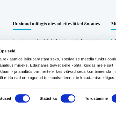
Uusimad müügis olevad ettevõtted Soomes
Mü
is-
Euroopa patendiga kaitstud uuenduslik ja suure
müügipotentsiaaliga toode – Hübriid-
üpsiseid.
vihmaveekaevud.
a reklaamide isikupärastamiseks, sotsiaalse meedia funktsiooni
k
analüüsimiseks. Edastame teavet selle kohta, kuidas meie saiti 
klaami- ja analüüsipartneritele, kes võivad seda kombineerida 
Vaata kõiki
 või mida nad on kogunud teiepoolse teenuste kasutamise käigus.
stused
Statistika
Turustamine