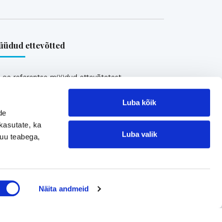
üdud ettevõtted
Loe referentse müüdud ettevõtetest
Luba kõik
de
kasutate, ka
Luba valik
muu teabega,
Jätke kontaktisoov
Näita andmeid
Jätke kontaktisoov