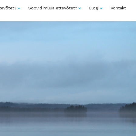
tevõtet?
Soovid müüa ettevõtet?
Blogi
Kontakt