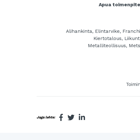
Apua toimenpitei
Alihankinta, Elintarvike, Franchi
Kiertotalous, Liikun
Metalliteollisuus, Met
Toimi
Jaga lehte: