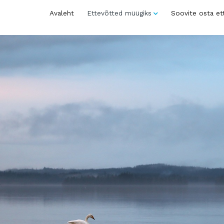
Avaleht
Ettevõtted müügiks
Soovite osta et