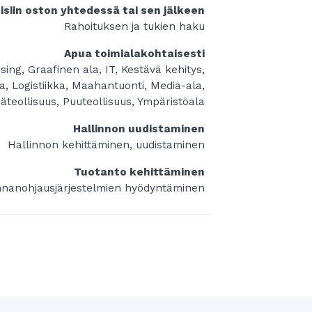
siin oston yhtedessä tai sen jälkeen
Rahoituksen ja tukien haku
Apua toimialakohtaisesti
sing, Graafinen ala, IT, Kestävä kehitys,
ta, Logistiikka, Maahantuonti, Media-ala,
säteollisuus, Puuteollisuus, Ympäristöala
Hallinnon uudistaminen
Hallinnon kehittäminen, uudistaminen
Tuotanto kehittäminen
nnanohjausjärjestelmien hyödyntäminen