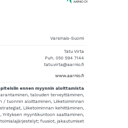
Varsinais-Suomi
Tatu Virta
Puh. 050 594 7144
tatu.virta@aarnio.fi
www.aarnio.fi
piteisiin ennen myynnin aloittamista
arantaminen, talouden terveyttäminen,
n / tuonnin aloittaminen, Liiketoiminnan
 strategiat, Liiketoiminnan kehittäminen,
, Yrityksen myyntikuntoon saattaminen,
toimialajärjestelyt; fuusiot, jakautumiset