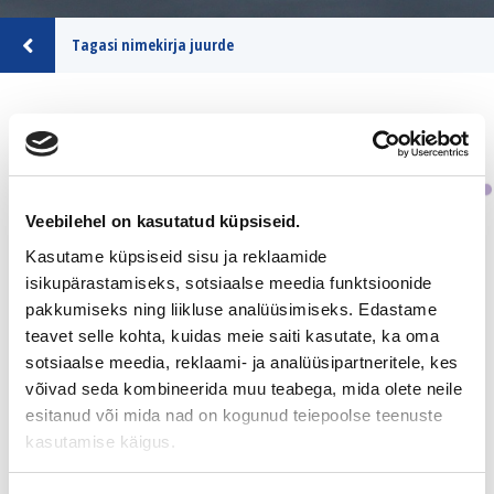
Tagasi nimekirja juurde
ASIAMIES
TRUST PARTNERS OY
Veebilehel on kasutatud küpsiseid.
Tiedot yrityksestä
Kasutame küpsiseid sisu ja reklaamide
isikupärastamiseks, sotsiaalse meedia funktsioonide
pakkumiseks ning liikluse analüüsimiseks. Edastame
teavet selle kohta, kuidas meie saiti kasutate, ka oma
Sijainti
Uusimaa
sotsiaalse meedia, reklaami- ja analüüsipartneritele, kes
võivad seda kombineerida muu teabega, mida olete neile
Kontakt
Otto Laine
esitanud või mida nad on kogunud teiepoolse teenuste
Puh. 0400 422 857
kasutamise käigus.
otto.laine@trustpartners.fi
www.trustpartners.fi