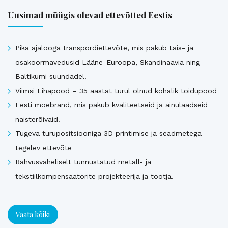
Uusimad müügis olevad ettevõtted Eestis
Pika ajalooga transpordiettevõte, mis pakub täis- ja
osakoormavedusid Lääne-Euroopa, Skandinaavia ning
Baltikumi suundadel.
Viimsi Lihapood – 35 aastat turul olnud kohalik toidupood
Eesti moebränd, mis pakub kvaliteetseid ja ainulaadseid
naisterõivaid.
Tugeva turupositsiooniga 3D printimise ja seadmetega
tegelev ettevõte
Rahvusvaheliselt tunnustatud metall- ja
tekstiilkompensaatorite projekteerija ja tootja.
Vaata kõiki