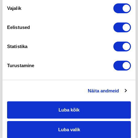
Nõusoleku
Vajalik
valik
Palvelut
Apua toimenpiteisiin ennen myynnin
aloittamista
Kannattavuuden parantaminen, talouden
Eelistused
terveyttäminen, Liiketoiminnan analysointi ja
suunnittelu, strategiat, Liiketoiminnan
Statistika
kehittäminen, kasvattaminen tai
uudistaminen, Valmennus sukupolven- ja
omistajanvaihdoksiin, Yrityksen
Turustamine
myyntikuntoon saattaminen, arvon
kasvattaminen, Yritys- ja toimialajärjestelyt;
fuusiot, jakautumiset, Yrityssaneeraus
Näita andmeid
Apua toimenpiteisiin oston yhtedessä tai
sen jälkeen
Due Diligence (ostokohteen tarkastaminen),
Luba kõik
Ostetun yrityksen haltuunotto
Apua toimialakohtaisesti
Luba valik
Alihankinta, Franchising, Graafinen ala,