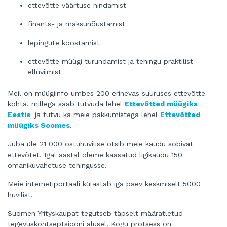
ettevõtte väärtuse hindamist
finants- ja maksunõustamist
lepingute koostamist
ettevõtte müügi turundamist ja tehingu praktilist
elluviimist
Meil on müügiinfo umbes 200 erinevas suuruses ettevõtte
kohta, millega saab tutvuda lehel
Ettevõtted müügiks
Eestis
ja tutvu ka meie pakkumistega lehel
Ettevõtted
müügiks Soomes
.
Juba üle 21 000 ostuhuvilise otsib meie kaudu sobivat
ettevõtet. Igal aastal oleme kaasatud ligikaudu 150
omanikuvahetuse tehingusse.
Meie internetiportaali külastab iga päev keskmiselt 5000
huvilist.
Suomen Yrityskaupat tegutseb täpselt määratletud
tegevuskontseptsiooni alusel. Kogu protsess on