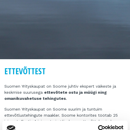
ETTEVÕTTEST
Suomen Yrityskaupat on Soome juhtiv ekspert väikeste ja
keskmise suurusega
ettevõtete ostu ja müügi ning
omanikuvahetuse tehingutes
.
Suomen Yrityskaupat on Soome suurim ja tuntuim
ettevõtlustehingute maakler. Soome kontorites töötab 25
inimest, Eestis 4 inimest ning lisaks on ettevõttel esindus
Hispaanias. Ettevõte pakub professionaalset nõustamist