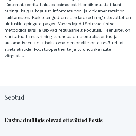
süstematiseeritud alates esimesest kliendikontaktist kuni
tehingu käigus kogutud informatsiooni ja dokumentatsiooni
säilitamiseni. Kõik lepingud on standardsed ning ettevõttel on
ulatuslik lepingute pagas. Vahendajad töötavad ühtse
metoodika järgi ja läbivad regulaarselt koolitusi. Teenustel on
kinnitatud hinnakiri ning turundus on tsentraliseeritud ja
automatiseeritud. Lisaks oma personalile on ettevõttel lai
spetsialistide, koostööpartnerite ja turunduskanalite
võrgustik.
Seotud
Uusimad müügis olevad ettevõtted Eestis