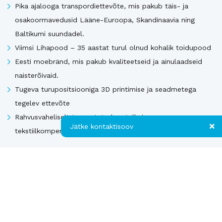
Pika ajalooga transpordiettevõte, mis pakub täis- ja
osakoormavedusid Lääne-Euroopa, Skandinaavia ning
Baltikumi suundadel.
Viimsi Lihapood – 35 aastat turul olnud kohalik toidupood
Eesti moebränd, mis pakub kvaliteetseid ja ainulaadseid
naisterõivaid.
Tugeva turupositsiooniga 3D printimise ja seadmetega
tegelev ettevõte
Rahvusvaheliselt tunnustatud metall- ja
Jätke kontaktisoov
tekstiilkompensaatorite projekteerija ja tootja.
Jätke kontaktisoov
Vaata kõiki
Jätke oma telefoninumber või e-posti
aadress ning me võtame teiega ühendust!
Uusimad müügis olevad ettevõtted Soomes
Kontakt
Telefon