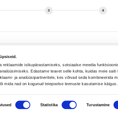
üpsiseid.
a reklaamide isikupärastamiseks, sotsiaalse meedia funktsiooni
analüüsimiseks. Edastame teavet selle kohta, kuidas meie saiti 
klaami- ja analüüsipartneritele, kes võivad seda kombineerida 
 või mida nad on kogunud teiepoolse teenuste kasutamise käigus.
stused
Statistika
Turustamine