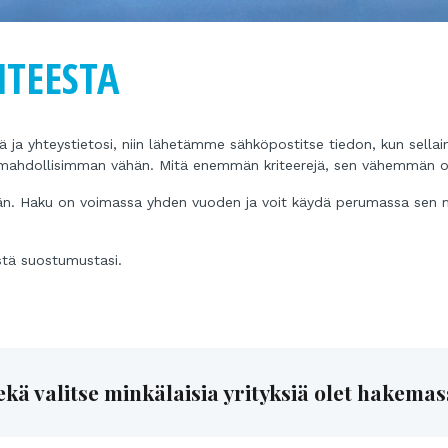
HTEESTA
lä ja yhteystietosi, niin lähetämme sähköpostitse tiedon, kun sellai
 mahdollisimman vähän. Mitä enemmän kriteerejä, sen vähemmän 
kään. Haku on voimassa yhden vuoden ja voit käydä perumassa sen m
istä suostumustasi.
 sekä valitse minkälaisia yrityksiä olet hakema