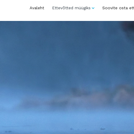
Avaleht
Ettevõtted müügiks
Soovite osta et