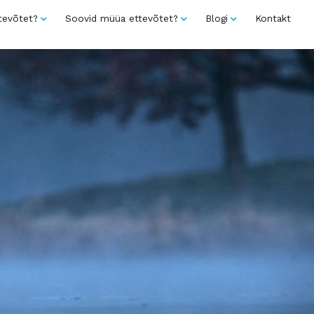
tevõtet?
Soovid müüa ettevõtet?
Blogi
Kontakt