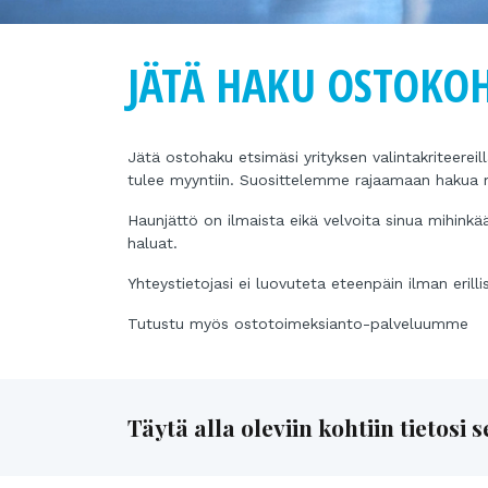
JÄTÄ HAKU OSTOKO
Jätä ostohaku etsimäsi yrityksen valintakriteereil
tulee myyntiin. Suosittelemme rajaamaan hakua
Haunjättö on ilmaista eikä velvoita sinua mihin
haluat.
Yhteystietojasi ei luovuteta eteenpäin ilman erill
Tutustu myös ostotoimeksianto-palveluumme
Täytä alla oleviin kohtiin tietosi