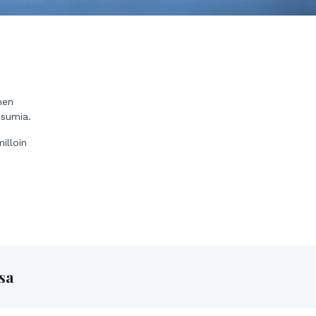
nen
osumia.
illoin
ssa