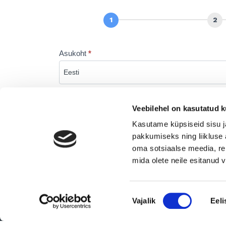
Jäta
otsing
Asukoht
*
Veebilehel on kasutatud k
Järgmine
Kasutame küpsiseid sisu j
pakkumiseks ning liikluse 
oma sotsiaalse meedia, re
mida olete neile esitanud
Nõusoleku
Vajalik
Eeli
valik