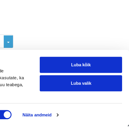
Luba kõik
de
kasutate, ka
Luba valik
muu teabega,
Jätke kontaktisoov
Näita andmeid