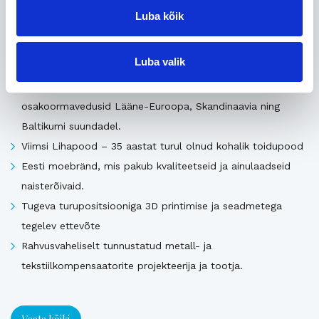
Luba kõik
Uusimad müügis olevad ettevõtted Eestis
Luba valik
Pika ajalooga transpordiettevõte, mis pakub täis- ja
osakoormavedusid Lääne-Euroopa, Skandinaavia ning
Baltikumi suundadel.
Viimsi Lihapood – 35 aastat turul olnud kohalik toidupood
Eesti moebränd, mis pakub kvaliteetseid ja ainulaadseid
naisterõivaid.
Tugeva turupositsiooniga 3D printimise ja seadmetega
tegelev ettevõte
Rahvusvaheliselt tunnustatud metall- ja
tekstiilkompensaatorite projekteerija ja tootja.