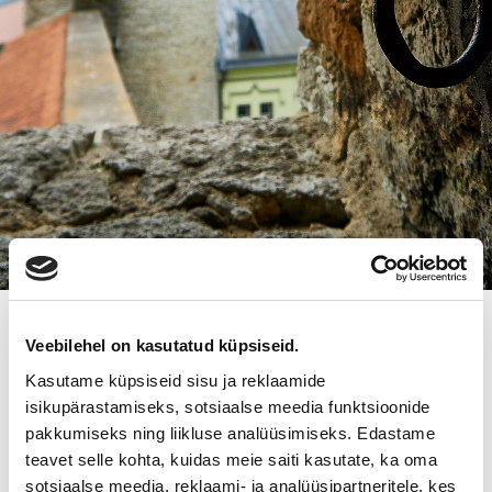
MEDIALLE
Veebilehel on kasutatud küpsiseid.
Kasutame küpsiseid sisu ja reklaamide
Tästä voit ladata logon, joita voidaan käyttää Suomen
isikupärastamiseks, sotsiaalse meedia funktsioonide
Yrityskaupat Oy:tä käsittelevissä artikkeleissa.
pakkumiseks ning liikluse analüüsimiseks. Edastame
Mikäli et löydä etsimääsi kuvaa tai tarvitset kuvan toisessa
teavet selle kohta, kuidas meie saiti kasutate, ka oma
muodossa, ota yhteyttä markkinointivastaava Hanna-Kaisa
sotsiaalse meedia, reklaami- ja analüüsipartneritele, kes