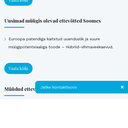
Vaata kõiki
Uusimad müügis olevad ettevõtted Soomes
Euroopa patendiga kaitstud uuenduslik ja suure
müügipotentsiaaliga toode – Hübriid-vihmaveekaevud.
Vaata kõiki
Jätke kontaktisoov
Müüdud ettevõtted
Jätke kontaktisoov
Loe referentse müüdud ettevõtetest
Jätke oma telefoninumber või e-posti
aadress ning me võtame teiega ühendust!