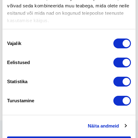
Saloseen, hk.salonen@yrityskaupat.net.
võivad seda kombineerida muu teabega, mida olete neile
esitanud või mida nad on kogunud teiepoolse teenuste
Lataa logot eri muodoissa alta.
kasutamise käigus.
Lataa Suomen Yrityskaupat logo
Nõusoleku
Suomen_Yrityskaupat_logo
Vajalik
valik
Lataa Suomen Yrityskaupat logo Adobe Illustrator-muodossa
Eelistused
SuomenYrityskaupat_logo_cmyk.ai
Statistika
SuomenYrityskaupat_logo_rgb.ai
Turustamine
Näita andmeid
Seotud