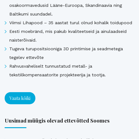
osakoormavedusid Lääne-Euroopa, Skandinaavia ning
Baltikumi suundadel.
Viimsi Lihapood – 35 aastat turul olnud kohalik toidupood
Eesti moebränd, mis pakub kvaliteetseid ja ainulaadseid
naisterõivaid.
Tugeva turupositsiooniga 3D printimise ja seadmetega
tegelev ettevõte
Rahvusvaheliselt tunnustatud metall- ja
tekstiilkompensaatorite projekteerija ja tootja.
Vaata kõiki
Uusimad müügis olevad ettevõtted Soomes