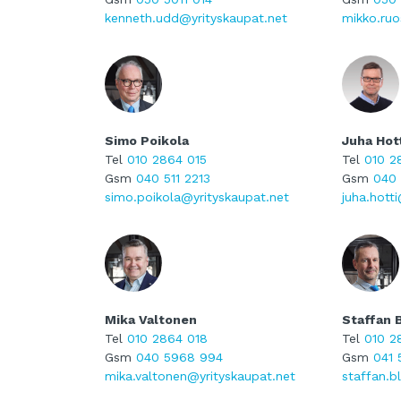
kenneth.udd@yrityskaupat.net
mikko.ruo
Simo Poikola
Juha Hot
Tel
010 2864 015
Tel
010 2
Gsm
040 511 2213
Gsm
040 
simo.poikola@yrityskaupat.net
juha.hott
Mika Valtonen
Staffan 
Tel
010 2864 018
Tel
010 2
Gsm
040 5968 994
Gsm
041 
mika.valtonen@yrityskaupat.net
staffan.b