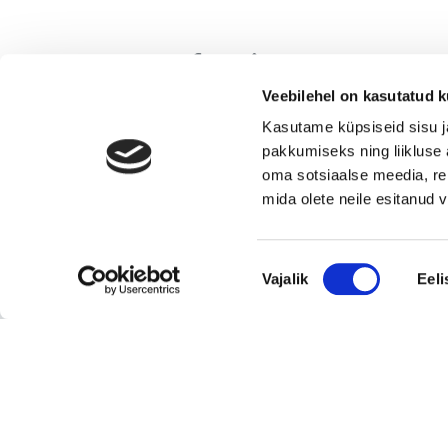
Jaga lehte:
Veebilehel on kasutatud k
Kasutame küpsiseid sisu j
Seotud
pakkumiseks ning liikluse 
oma sotsiaalse meedia, re
mida olete neile esitanud
Uusimad müügis olevad ettevõtted Eestis
Nõusoleku
Vajalik
Eeli
valik
Pika ajalooga transpordiettevõte, mis pakub tä
ja osakoormavedusid Lääne-Euroopa,
Skandinaavia ning Baltikumi suundadel.
Viimsi Lihapood – 35 aastat turul olnud kohali
toidupood
Eesti moebränd, mis pakub kvaliteetseid ja