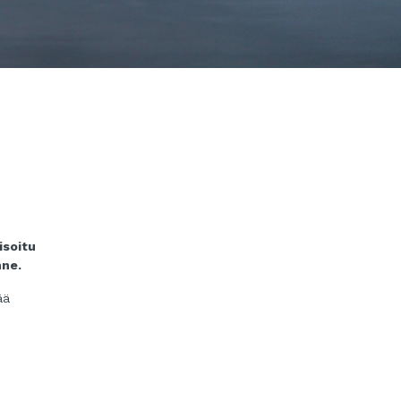
isoitu
nne.
ää