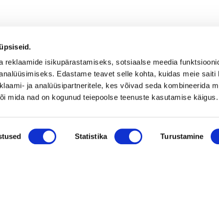
üpsiseid.
a reklaamide isikupärastamiseks, sotsiaalse meedia funktsiooni
analüüsimiseks. Edastame teavet selle kohta, kuidas meie saiti 
klaami- ja analüüsipartneritele, kes võivad seda kombineerida 
 või mida nad on kogunud teiepoolse teenuste kasutamise käigus.
Uusimad müügis olevad ettevõtted Soomes
Mü
stused
Statistika
Turustamine
is-
Euroopa patendiga kaitstud uuenduslik ja suure
müügipotentsiaaliga toode – Hübriid-
vihmaveekaevud.
k
Vaata kõiki