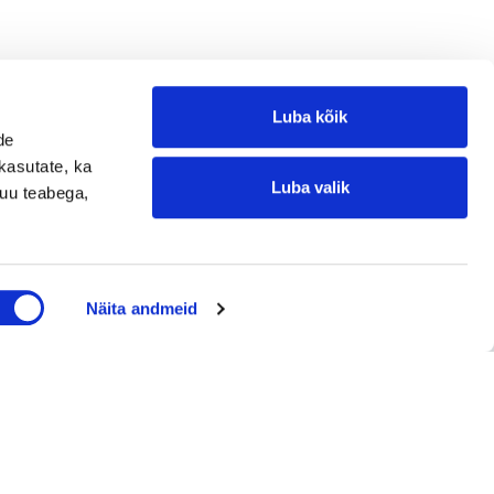
Luba kõik
de
kasutate, ka
Luba valik
muu teabega,
üdud ettevõtted
Jätke kontaktisoov
Näita andmeid
Loe referentse müüdud ettevõtetest
Jätke kontaktisoov
Jätke oma telefoninumber või e-posti
aadress ning me võtame teiega ühendust!