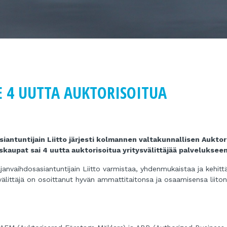
 4 UUTTA AUKTORISOITUA
iantuntijain Liitto järjesti kolmannen valtakunnallisen Auktor
skaupat sai 4 uutta auktorisoitua yritysvälittäjää palveluksee
ajanvaihdosasiantuntijain Liitto varmistaa, yhdenmukaistaa ja kehitt
ysvälittäjä on osoittanut hyvän ammattitaitonsa ja osaamisensa liiton