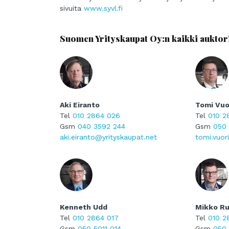
sivuita
www.syvl.fi
Suomen Yrityskaupat Oy:n kaikki auktoris
Aki Eiranto
Tomi Vuo
Tel
010 2864 026
Tel
010 2
Gsm
040 3592 244
Gsm
050
aki.eiranto@yrityskaupat.net
tomi.vuor
Kenneth Udd
Mikko Ru
Tel
010 2864 017
Tel
010 2
Gsm
050 5011 014
Gsm
050