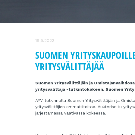
19.5.2022
SUOMEN YRITYSKAUPOILLE
YRITYSVÄLITTÄJÄÄ
Suomen Yritysvälittäjäin ja Omistajanvaihdosas
yritysvälittäjä -tutkintokokeen. Suomen Yrity
AYV-tutkinnolla Suomen Yritysvälittäjäin ja Omist
yritysvälittäjien ammattitaitoa. Auktorisoitu yrit
järjestämässä vaativassa kokeessa.