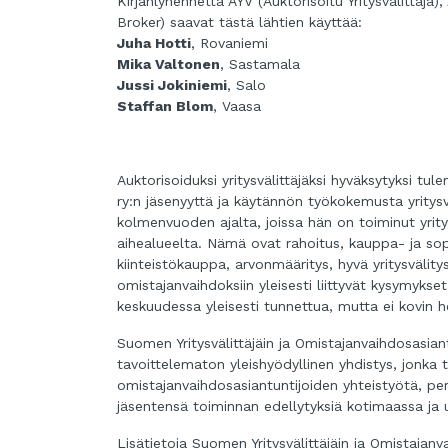
Kirjanlyhennettä AYV (Auktorisoitu Yritysvälittäj
Broker) saavat tästä lähtien käyttää:
Juha Hotti
, Rovaniemi
Mika Valtonen
, Sastamala
Jussi Jokiniemi
, Salo
Staffan Blom
, Vaasa
Auktorisoiduksi yritysvälittäjäksi hyväksytyksi t
ry:n jäsenyyttä ja käytännön työkokemusta yritysvä
kolmenvuoden ajalta, joissa hän on toiminut yritys
aihealueelta. Nämä ovat rahoitus, kauppa- ja sop
kiinteistökauppa, arvonmääritys, hyvä yritysvälity
omistajanvaihdoksiin yleisesti liittyvät kysymyks
keskuudessa yleisesti tunnettua, mutta ei kovin h
Suomen Yritysvälittäjäin ja Omistajanvaihdosasian
tavoittelematon yleishyödyllinen yhdistys, jonka ta
omistajanvaihdosasiantuntijoiden yhteistyötä, pe
jäsentensä toiminnan edellytyksiä kotimaassa ja 
Lisätietoja Suomen Yritysvälittäjäin ja Omistajanva