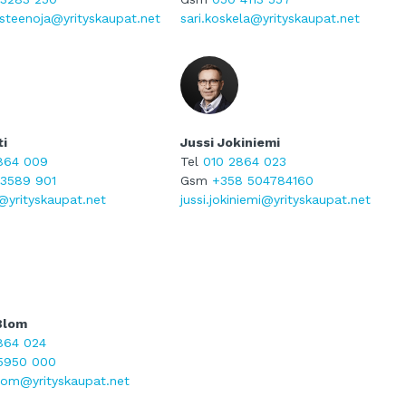
steenoja@yrityskaupat.net
sari.koskela@yrityskaupat.net
ti
Jussi Jokiniemi
864 009
Tel
010 2864 023
3589 901
Gsm
+358 504784160
i@yrityskaupat.net
jussi.jokiniemi@yrityskaupat.net
Blom
864 024
5950 000
lom@yrityskaupat.net