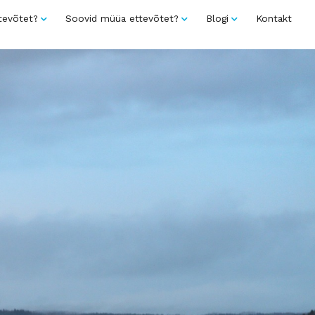
tevõtet?
Soovid müüa ettevõtet?
Blogi
Kontakt