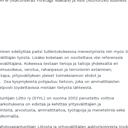
ä), AFM (Auktoriserad Företags Mäklare) ja ABB (Authorized Business
uleminen edellyttää paitsi tutkintokokeessa menestymistä niin myös 
littäjän työstä. Lisäksi kokelaan on osoitettava viisi referenssiä
välittäjänä. Kokeessa testaan tietoja ja taitoja yhdeksältä eri
imusoikeus, verotus, rahanpesun ja terrorismin estäminen,
stapa, yritysvälityksen yleiset toimeksiannon ehdot ja
et. Osa kysymyksistä pohjautuu tietoon, joka on ammattilaisten
elposti löydettävissä mistään tietystä lähteestä.
tuntijain Liitto ry (SYVL) on vuonna 2002 perustettu voittoa
rkoituksena on edistää ja kehittää yritysvälittäjien ja
rinteitä, arvostusta, ammattitaitoa, työtapoja ja menetelmiä sekä
ulkomailla.
ihdosasiantuntijain Liitosta ja yritysvälittäjien auktorisoinnista löyd