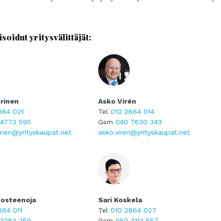
oidut yritysvälittäjät:
rinen
Asko Virén
864 021
Tel
010 2864 014
 4773 595
Gsm
040 7630 343
inen@yrityskaupat.net
asko.viren@yrityskaupat.net
osteenoja
Sari Koskela
864 011
Tel
010 2864 027
 3283 250
Gsm
050 4113 557