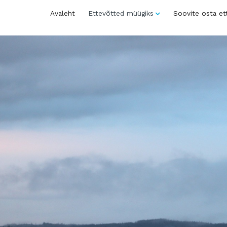
Avaleht
Ettevõtted müügiks
Soovite osta et