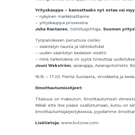
Yrityskauppa – kannattaako nyt ostaa vai my
– nykyinen markkinatilanne
– yrityskauppa prosessina
Juha Rantanen
, toimitusjohtaja,
Suomen yritys
Työpanokseen perustuva osinko
– sääntelyn tausta ja lähtökohdat
– uuden sääntelyn keskeisin sisältö
– mitä tarkistuksia on syytä toteuttaa uudistuk
Jouni Wekström
, asianajaja, Asianajotoimisto 
16.15 – 17.00 Pientä Suolaista, virvokkeita ja kes
Ilmoittautumisohjeet:
Tilaisuus on maksuton. Ilmoittautumiset viimeis
Mikäli ette itse pääse osallistumaan, kutsu on sii
ilmoittautumisjärjestyksessä, pyydämme ilmoitt
Lisätietoja:
www.butzow.com