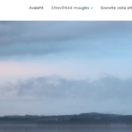
Avaleht
Ettevõtted müügiks
Soovite osta et