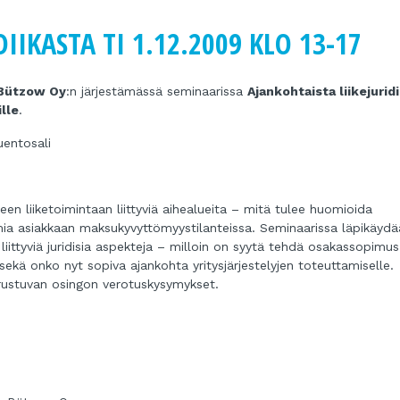
IIKASTA TI 1.12.2009 KLO 13-17
 Bützow Oy
:n järjestämässä seminaarissa
Ajankohtaista liikejurid
lle
.
entosali
seen liiketoimintaan liittyviä aihealueita – mitä tulee huomioida
toimia asiakkaan maksukyvyttömyystilanteissa. Seminaarissa läpikäyd
 liittyviä juridisia aspekteja – milloin on syytä tehdä osakassopimus
 sekä onko nyt sopiva ajankohta yritysjärjestelyjen toteuttamiselle.
rustuvan osingon verotuskysymykset.