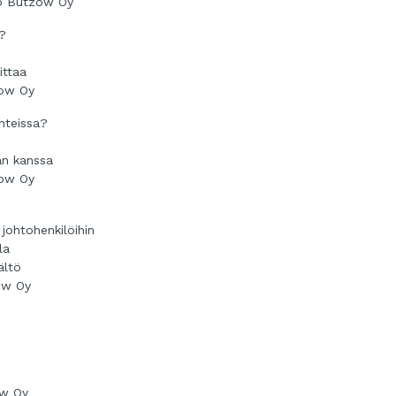
sto Bützow Oy
a?
ittaa
zow Oy
nteissa?
an kanssa
zow Oy
johtohenkilöihin
la
ältö
zow Oy
ow Oy