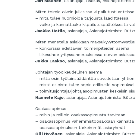
Jari Malinen
, asianajaja, osakas, Asianajotoimi
Miten toimia oikein julkisissa kilpailutustilanteiss
– mitä tulee huomioida tarjousta laadittaessa
– voiko ja kannattaako kilpailutuspäätöksestä val
Jaakko Uotila
, asianajaja, Asianajotoimisto Büt
Miten menetellä asiakkaan maksukyvyttömyystila
– konkurssia edeltävien toimenpiteiden asema
– liikesuhde yrityssaneerauksessa olevan asiakka
Jukka Laakso
, asianajaja, Asianajotoimisto Büt
Johtajan työoikeudellinen asema
– miltä osin työlainsäädäntöä sovelletaan yhtiön 
– mistä asioista tulee sopia erillisellä sopimuksel
– toimitusjohtaja/johtajasopimusten keskeisin sis
Hannele Kajo
, asianajaja, Asianajotoimisto Büt
Osakassopimus
– mihin ja milloin osakassopimusta tarvitaan
– osakassopimus vähemmistöosakkaan kannalta
– osakassopimuksen tärkeimmät asiaryhmät
Olli Hyvönen
, asianajaja, Asianajotoimisto Bütz