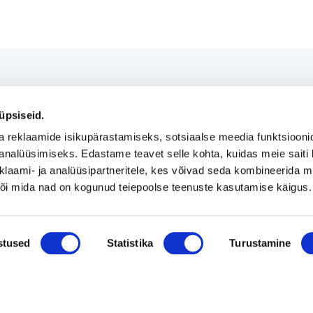
üpsiseid.
Uusimad müügis olevad ettevõtted Soomes
Mü
a reklaamide isikupärastamiseks, sotsiaalse meedia funktsiooni
analüüsimiseks. Edastame teavet selle kohta, kuidas meie saiti 
klaami- ja analüüsipartneritele, kes võivad seda kombineerida 
is-
Euroopa patendiga kaitstud uuenduslik ja suure
 või mida nad on kogunud teiepoolse teenuste kasutamise käigus.
müügipotentsiaaliga toode – Hübriid-
vihmaveekaevud.
k
stused
Statistika
Turustamine
Vaata kõiki