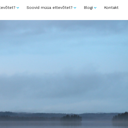
tevõtet?
Soovid müüa ettevõtet?
Blogi
Kontakt