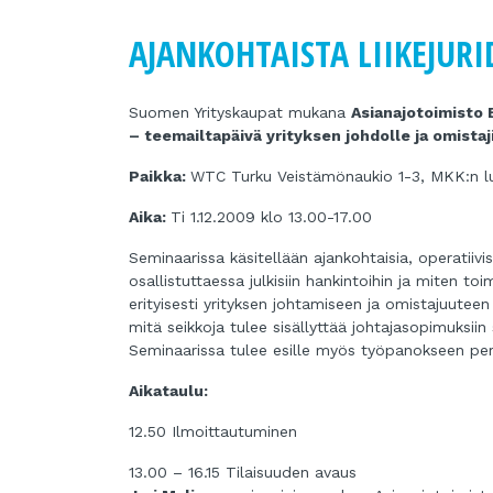
AJANKOHTAISTA LIIKEJURID
Suomen Yrityskaupat mukana
Asianajotoimisto
– teemailtapäivä yrityksen johdolle ja omistaji
Paikka:
WTC Turku Veistämönaukio 1-3, MKK:n lu
Aika:
Ti 1.12.2009 klo 13.00-17.00
Seminaarissa käsitellään ajankohtaisia, operatiivi
osallistuttaessa julkisiin hankintoihin ja miten 
erityisesti yrityksen johtamiseen ja omistajuuteen
mitä seikkoja tulee sisällyttää johtajasopimuksiin
Seminaarissa tulee esille myös työpanokseen pe
Aikataulu:
12.50 Ilmoittautuminen
13.00 – 16.15 Tilaisuuden avaus