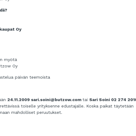
ydä?
kaupat Oy
sen myötä
Bützow Oy
kustelua päivän teemoista
tään
24.11.2009 sari.soini@butzow.com
tai
Sari Soini 02 274 201
rrettävissä toiselle yrityksenne edustajalle. Koska paikat täytetään
amaan mahdolliset peruutukset.