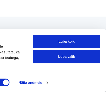
Luba kõik
üdud ettevõtted
de
kasutate, ka
Luba valik
muu teabega,
Loe referentse müüdud ettevõtetest
Jätke kontaktisoov
Näita andmeid
Jätke kontaktisoov