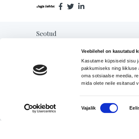
Jaga lehte:
Seotud
Veebilehel on kasutatud k
Uusimad müügis olevad ettevõtted Eestis
Kasutame küpsiseid sisu j
pakkumiseks ning liikluse 
oma sotsiaalse meedia, re
Pika ajalooga transpordiettevõte, mis pakub tä
mida olete neile esitanud
ja osakoormavedusid Lääne-Euroopa,
Skandinaavia ning Baltikumi suundadel.
Viimsi Lihapood – 35 aastat turul olnud kohali
Nõusoleku
Vajalik
Eeli
valik
toidupood
Eesti moebränd, mis pakub kvaliteetseid ja
ainulaadseid naisterõivaid.
Tugeva turupositsiooniga 3D printimise ja