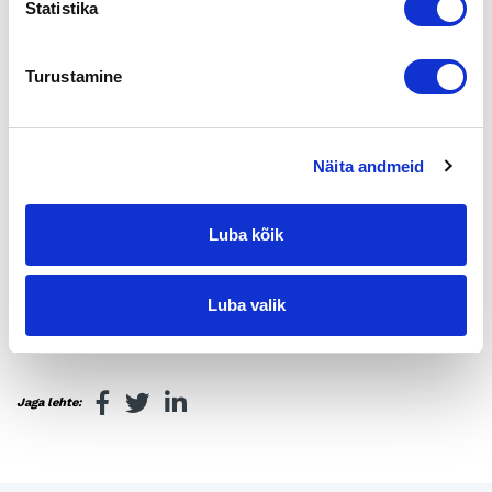
Statistika
yli kaksinkertaistuu ollen nyt noin 4 miljoonaa euroa. Trukkeja
maahantuova, myyvä ja huoltava Finnsiirto Oy on yrityksenä
niin ikään ollut menestystarina. Yhtiön taustalta löytyy mm
Turustamine
amerikkalainen sijoittajaryhmä sekä Tampereen
kiekkoilupiireissäkin tunnettu liikemies Jouni Jääskeläinen.
Yrityskaupan välittäjänä toimi Suomen Yrityskaupat Oy.
Näita andmeid
Lisätietoja:
Myyjä Finn Sukon Oy, Rauli Tuominen 0400 527 885
Luba kõik
Ostaja Finnsiirto Group Oy, Jouni Jääskeläinen 040-7520530
Luba valik
Välittäjä Suomen Yrityskaupat Oy, Matti Aarnio 040-5011740
Sähköposti matti.aarnio(at)yrityskaupat.net
Jaga lehte: