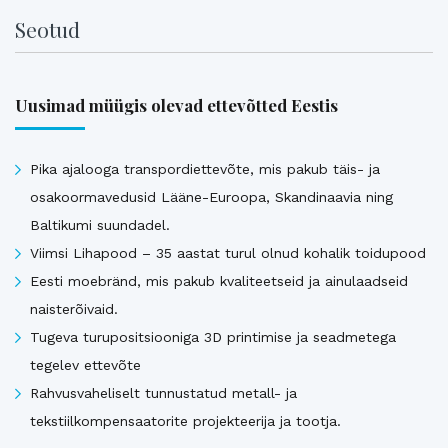
Seotud
Uusimad müügis olevad ettevõtted Eestis
Pika ajalooga transpordiettevõte, mis pakub täis- ja
osakoormavedusid Lääne-Euroopa, Skandinaavia ning
Baltikumi suundadel.
Viimsi Lihapood – 35 aastat turul olnud kohalik toidupood
Eesti moebränd, mis pakub kvaliteetseid ja ainulaadseid
naisterõivaid.
Tugeva turupositsiooniga 3D printimise ja seadmetega
tegelev ettevõte
Rahvusvaheliselt tunnustatud metall- ja
tekstiilkompensaatorite projekteerija ja tootja.