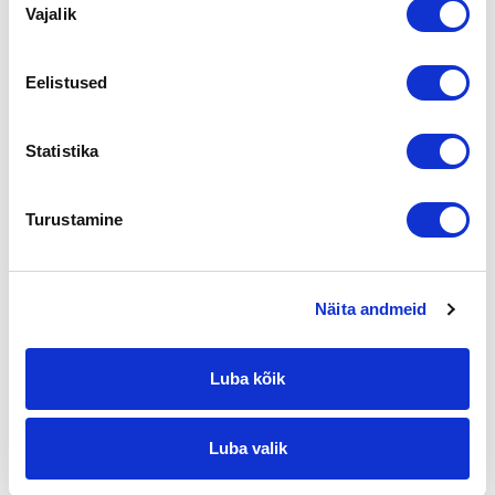
Vajalik
valik
Yrityskaupan myötä uudet omistajat tuovat yhtiöön sekä
konepajateollisuuden että vesikemian lisäosaamista. Pentti
Pynnönen ja toimitusjohtajana toiminut Asta Kaitamäki
Eelistused
jatkavat yhtiön neuvonantajina, konsultoiden yhtiötä ja uusia
yrittäjiä pitkän siirtymisajan puitteissa. Näin asiakaspalvelu,
toimitusvarmuus ja tuoteosaamisen siirto varmistetaan. Yhtiö
Statistika
jatkaa toimintaansa Joutsassa entisin tuotantoresurssein.
Akva Filter Oy:n erinomaiset tuotteet ja hyvä maine ovat
Turustamine
vahva pohja, jolta yhtiön kehitystä voidaan viedä eteenpäin ja
markkinointia kasvattaa, sanoo yhtiön uusi toimitusjohtaja
Tuomo Rajala. Yhtiö säilyy perhevetoisena, vaikka uusia
tavoitteita varmaan asetetaankin aikaisempaa
Näita andmeid
kunnianhimoisemmin.
Puhtaan talousveden tarve ei lopu talouslamankaan aikana,
Luba kõik
eikä pohjaveden laatu ole ainakaan paranemaan päin. Näistä
lähtökohdista katsoen taloustilanteeseen nähden rohkea
yrityskauppakaan ei ole riski jatkajalle. Meille, jo eläkeikään
Luba valik
aikuistuneille yrittäjille, on mieluista siirtää hyvä yhtiö uusiin
hyviin käsiin, toteaa Pentti Pynnönen.