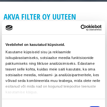
AKVA FILTER OY UUTEEN
OMISTUKSEEN
Laadukkaiden kotimaisten puhdasvesisuodatinten valmistaja,
joutsalainen Akva Filter Oy siirtyi 17.2.2009 toteutetulla
Veebilehel on kasutatud küpsiseid.
yrityskaupalla Tarja ja Tuomo Rajalan omistukseen.
Kasutame küpsiseid sisu ja reklaamide
Menestyksekäs ja hyvämaineinen yhtiö saa tuoretta verta
isikupärastamiseks, sotsiaalse meedia funktsioonide
jatkokehitykseen. Suomen Yrityskaupat Oy toimi kaupan
pakkumiseks ning liikluse analüüsimiseks. Edastame
välittäjänä.
teavet selle kohta, kuidas meie saiti kasutate, ka oma
Akva Filter Oy on Suomen johtava koti- ja maatalouksien
sotsiaalse meedia, reklaami- ja analüüsipartneritele, kes
sekä pienempien vesilaitosten kotimaisten
võivad seda kombineerida muu teabega, mida olete neile
suodatinjärjestelmien toimittaja. Yhtiö on perustajansa Pentti
esitanud või mida nad on kogunud teiepoolse teenuste
Pynnösen innovaatioihin nojautuen kehittänyt luotettavan,
kasutamise käigus.
varmatoimisen ja yksinkertaisen puhdasvesisuodatinten
perheen. Yhtiö tunnetaan erinomaisesta laadustaan ja
palveluhenkisyydestään.
Nõusoleku