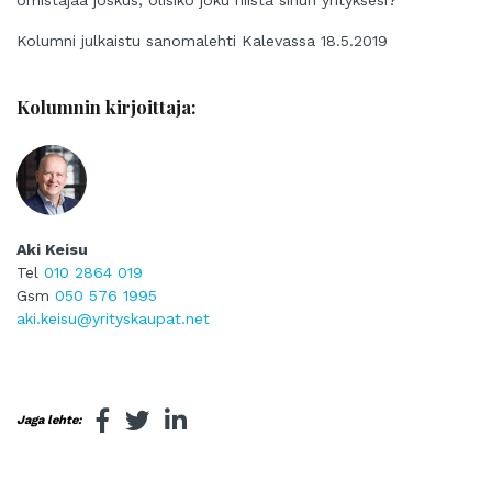
omistajaa joskus, olisiko joku niistä sinun yrityksesi?
Kolumni julkaistu sanomalehti Kalevassa 18.5.2019
Kolumnin kirjoittaja:
Aki Keisu
Tel
010 2864 019
Gsm
050 576 1995
aki.keisu@yrityskaupat.net
Jaga lehte: