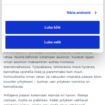
Pudasjärveläisen Profin oy:n tarina on huikea. Mikko Haapala
meni setänsä vuonna 1977 perustettuun firmaan lainaamaan
Näita andmeid
peräkärryä, ja tuli sen seurauksena ostaneeksi pääosan
yrityksestä, vaikka hänellä ei tuon toimialan osaamista
ollutkaan. Mikon innostuneisuus ja muualta hankittu
Luba kõik
osaaminen sai firman kehittymään huimasti, ja kuudessa
vuodessa menestystä hankkinut yritys liittyi osaksi alansa
suurinta toimijaa Euroopassa.
Luba valik
Mitä tarvitaan yrittäjäksi alkamiseen? Resepti on
yksinkertainen. Työhaluja, innostuneisuutta, osaamista ja
rahaa. Nuoria kehotan ostamaan asunnon. Vuokran sijaan
oman asunnon maksaminen auttaa monessa
elämänvaiheessa. Työpaikassa, tehtävässä missä hyvänsä,
kannattaa opetella lisää ja paremmaksi kuin muut.
Kohtuullisella oman rahan tai vakuuden määrällä pääsee kiinni
isoonkin yritykseen – kunhan vain yrityksen toiminta on
kannattavaa.
Yrittäjänä pääset kokemaan elämää eri tavoin. Riskejä
otetaan, mutta se palkitsee. Kaikki yritykset vaihtavat