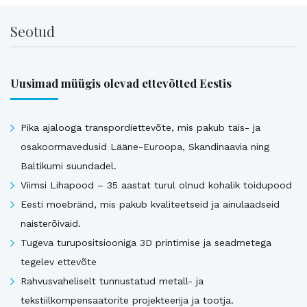
Seotud
Uusimad müügis olevad ettevõtted Eestis
Pika ajalooga transpordiettevõte, mis pakub täis- ja
osakoormavedusid Lääne-Euroopa, Skandinaavia ning
Baltikumi suundadel.
Viimsi Lihapood – 35 aastat turul olnud kohalik toidupood
Eesti moebränd, mis pakub kvaliteetseid ja ainulaadseid
naisterõivaid.
Tugeva turupositsiooniga 3D printimise ja seadmetega
tegelev ettevõte
Rahvusvaheliselt tunnustatud metall- ja
tekstiilkompensaatorite projekteerija ja tootja.