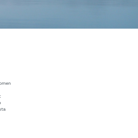
uomen
t
n
sta