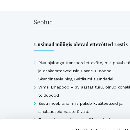
Seotud
Uusimad müügis olevad ettevõtted Eestis
Pika ajalooga transpordiettevõte, mis pakub tä
ja osakoormavedusid Lääne-Euroopa,
Skandinaavia ning Baltikumi suundadel.
Viimsi Lihapood – 35 aastat turul olnud kohali
toidupood
Eesti moebränd, mis pakub kvaliteetseid ja
ainulaadseid naisterõivaid.
Tugeva turupositsiooniga 3D printimise ja
seadmetega tegelev ettevõte