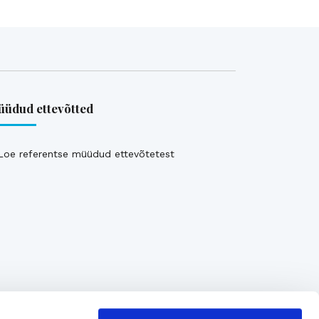
üdud ettevõtted
Loe referentse müüdud ettevõtetest