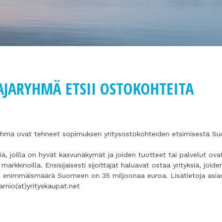
AJARYHMÄ ETSII OSTOKOHTEITA
aryhmä ovat tehneet sopimuksen yritysostokohteiden etsimisestä S
siä, joilla on hyvät kasvunäkymät ja joiden tuotteet tai palvelut ova
kkinoilla. Ensisijaisesti sijoittajat haluavat ostaa yrityksiä, joide
en enimmäismäärä Suomeen on 35 miljoonaa euroa. Lisätietoja asia
arnio(at)yrityskaupat.net