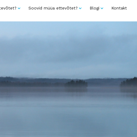
tevõtet?
Soovid müüa ettevõtet?
Blogi
Kontakt