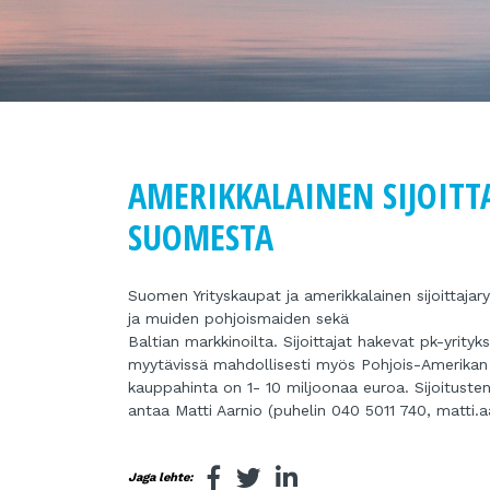
AMERIKKALAINEN SIJOITT
SUOMESTA
Suomen Yrityskaupat ja amerikkalainen sijoittaj
ja muiden pohjoismaiden sekä
Baltian markkinoilta. Sijoittajat hakevat pk-yrityk
myytävissä mahdollisesti myös Pohjois-Amerikan mar
kauppahinta on 1- 10 miljoonaa euroa. Sijoitust
antaa Matti Aarnio (puhelin 040 5011 740, matti.a
Jaga lehte: