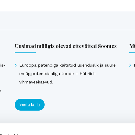
Uusimad müügis olevad ettevõtted Soomes
Mü
is-
Euroopa patendiga kaitstud uuenduslik ja suure
müügipotentsiaaliga toode – Hübriid-
vihmaveekaevud.
k
Vaata kõiki