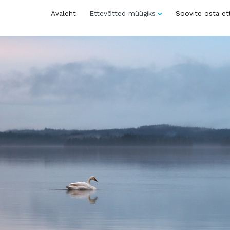
Avaleht
Ettevõtted müügiks
Soovite osta et