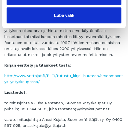
miten yrityksen hinnoittelussa ja yrityskauppatilanteessa
kannattaa toimia.
Luba valik
Rantasen mukaan kirja on tarpeellista luettavaa niille, joita
askarruttavat esimerkiksi seuraavat kysymykset: mikä on
yrityksen oikea arvo ja hinta, miten arvo käytännössä
lasketaan tai miksi kaupan rahoitus liittyy arvonmääritykseen.
Rantanen on ollut
vuodesta 1997 lähtien
mukana erilaisissa
omistajanvaihdoksissa lähes 2000 yrityksessä. Hän on
erikoistunut mikro- ja pk-yritysten arvon määrittämiseen.
Kirjan esittely ja tilaukset tästä:
http://www.yrittajat.fi/fi-FI/tutustu_kirjallisuuteen/arvonmaarit
ys-yrityskaupassa/
Lisätiedot:
toimitusjohtaja Juha Rantanen, Suomen Yrityskaupat Oy,
puhelin; 050 544 5081,
juha.rantanen@yrityskaupat.net
varatoimitusjohtaja Anssi Kujala, Suomen Yrittäjät ry, Oy 0400
567 925,
anssi.kujala@yrittajat.fi