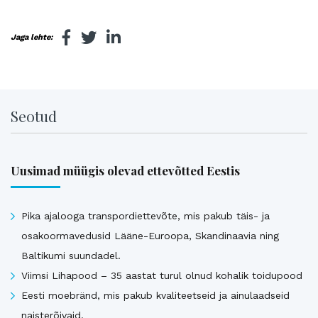
Jaga lehte:
Seotud
Uusimad müügis olevad ettevõtted Eestis
Pika ajalooga transpordiettevõte, mis pakub täis- ja
osakoormavedusid Lääne-Euroopa, Skandinaavia ning
Baltikumi suundadel.
Viimsi Lihapood – 35 aastat turul olnud kohalik toidupood
Eesti moebränd, mis pakub kvaliteetseid ja ainulaadseid
naisterõivaid.