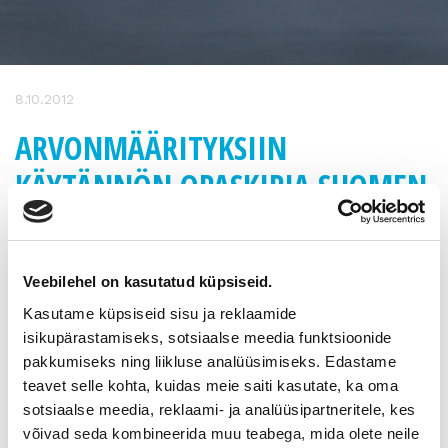
8.10.2012
ARVONMÄÄRITYKSIIN
KÄYTÄNNÖN OPASKIRJA SUOMEN
YRITTÄJILTÄ
Juuri julkistetun valtakunnallisen omistajanvaihdosbarometrin
Veebilehel on kasutatud küpsiseid.
mukaan kolme yrityskaupan haastetta ovat jatkajan/ostajan
Kasutame küpsiseid sisu ja reklaamide
löytyminen, yrityksen arvonmääritys ja osaamisen siirtäminen
isikupärastamiseks, sotsiaalse meedia funktsioonide
jatkajalle.
pakkumiseks ning liikluse analüüsimiseks. Edastame
–
Haasteeseen on vastattava. Markkinoilta on puuttunut
teavet selle kohta, kuidas meie saiti kasutate, ka oma
selväsanainen kirja siitä, miten yrityksen arvo oikeasti
sotsiaalse meedia, reklaami- ja analüüsipartneritele, kes
määritellään. Esimerkiksi myyjän on vaikea lähetä liikkeelle,
võivad seda kombineerida muu teabega, mida olete neile
jos ei ymmärrä, onko firma menossa liian halvalla vai