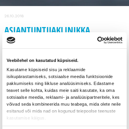
26.10.2018
ASIANTUNTIJAKLINIKKA
7.11.2018 TURUSSA
Aika:
keskiviikko 7.11.2018 kello 14.00 – 17.00
Veebilehel on kasutatud küpsiseid.
Paikka:
Wisio, Turun Ammatti-instituutti
Kasutame küpsiseid sisu ja reklaamide
Osoite:
isikupärastamiseks, sotsiaalse meedia funktsioonide
Lemminkäisenkatu 14–18 A 20520 Turku
pakkumiseks ning liikluse analüüsimiseks. Edastame
teavet selle kohta, kuidas meie saiti kasutate, ka oma
Mietityttääkö yrityksen myyminen tai ostaminen? Mitä
sotsiaalse meedia, reklaami- ja analüüsipartneritele, kes
pitäisi tehdä, milloin ja missä järjestyksessä? Kuka auttaa
valmistautumaan, kuka kaupan rahoittaa, kuka tekee
võivad seda kombineerida muu teabega, mida olete neile
kauppakirjan? Varsinais-Suomen omistajanvaihdospalvelun
esitanud või mida nad on kogunud teiepoolse teenuste
asiantuntijaklinikalla saat asiantuntijoilta käytännön
kasutamise käigus.
vinkkejä omistajanvaihdosasiassa etenemiseen liittyen.