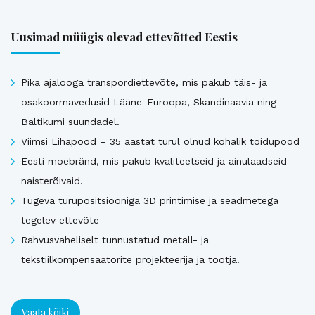
Uusimad müügis olevad ettevõtted Eestis
Pika ajalooga transpordiettevõte, mis pakub täis- ja
osakoormavedusid Lääne-Euroopa, Skandinaavia ning
Baltikumi suundadel.
Viimsi Lihapood – 35 aastat turul olnud kohalik toidupood
Eesti moebränd, mis pakub kvaliteetseid ja ainulaadseid
naisterõivaid.
Tugeva turupositsiooniga 3D printimise ja seadmetega
tegelev ettevõte
Rahvusvaheliselt tunnustatud metall- ja
tekstiilkompensaatorite projekteerija ja tootja.
Vaata kõiki