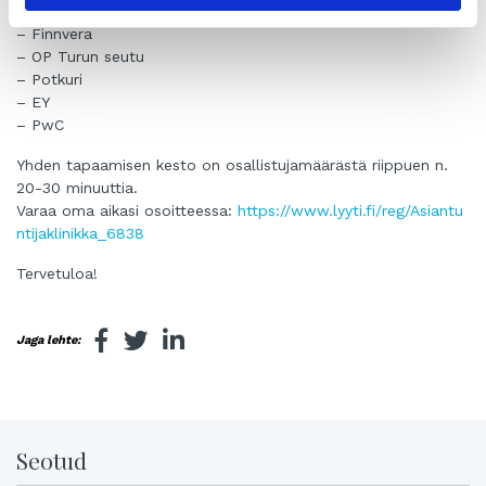
– Suomen Yrityskaupat
– Finnvera
– OP Turun seutu
– Potkuri
– EY
– PwC
Yhden tapaamisen kesto on osallistujamäärästä riippuen n.
20-30 minuuttia.
Varaa oma aikasi osoitteessa:
https://www.lyyti.fi/reg/Asiantu
ntijaklinikka_6838
Tervetuloa!
Jaga lehte:
Seotud