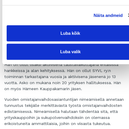
vuosien ajan Kouvolan elinkeinoyhtiön Kinnon
sopimussuhteisena omistajanvaihdosvalmentajana. Kouvolan
Näita andmeid
lisäksi hän on vuosia tehnyt yhteistyötä Lahden elinkeinoyhtiö
Ladecin, Hyvinkään Yritysvoimalan, Kotkan seudun
kehitysyhtiö Cursorin sekä Itä-Uudenmaan kehitysyhtiö
Luba kõik
Posintran kanssa. Asko on toiminut kouluttajana Suomen
Yrittäjien aluejärjestöjen järjestämissä
omistajanvaihdostapaamissa ja ammattioppilaitosten
Luba valik
koulutusohjelmissa.
Hän on ollut lisäksi aktiivisena taustavaikuttajana erilaisissa
hankkeissa ja alan kehityksessä. Hän on ollut SYVL ry:n
toiminnan tarkastajana vuosia ja aktiivisena jäsenenä jo 13
vuotta. Asko on mukana noin 20 yrityksen hallituksessa. Hän
on myös Hämeen Kauppakamarin jäsen.
Vuoden omistajanvaihdosasiantuntijan nimeämisellä annetaan
tunnustus tekijälle merkittävästä työstä omistajanvaihdosten
edistämisessä. Nimeämisellä halutaan tähdentää sitä, että
yrityskauppoihin ja sukupolvenvaihdoksiin on olemassa
erikoistuneita ammattilaisia, joihin on viisasta tukeutua.