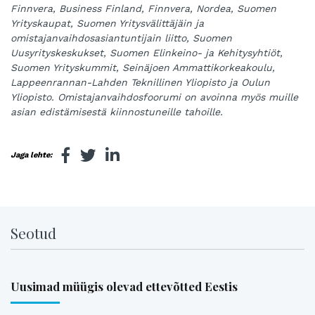
Finnvera, Business Finland, Finnvera, Nordea, Suomen
Yrityskaupat, Suomen Yritysvälittäjäin ja
omistajanvaihdosasiantuntijain liitto, Suomen
Uusyrityskeskukset, Suomen Elinkeino- ja Kehitysyhtiöt,
Suomen Yrityskummit, Seinäjoen Ammattikorkeakoulu,
Lappeenrannan-Lahden Teknillinen Yliopisto ja Oulun
Yliopisto. Omistajanvaihdosfoorumi on avoinna myös muille
asian edistämisestä kiinnostuneille tahoille.
Jaga lehte:
Seotud
Uusimad müügis olevad ettevõtted Eestis