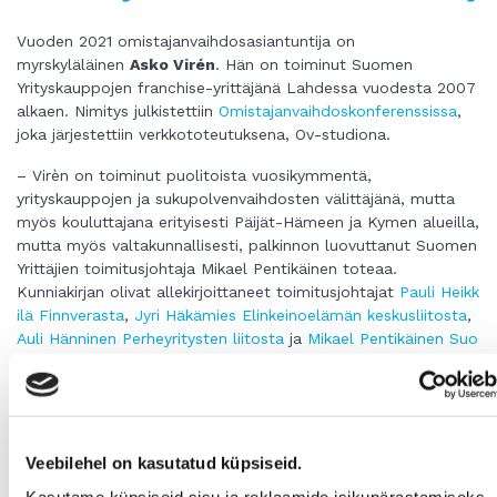
Vuoden 2021 omistajanvaihdosasiantuntija on
myrskyläläinen
Asko Virén
. Hän on toiminut Suomen
Yrityskauppojen franchise-yrittäjänä Lahdessa vuodesta 2007
alkaen. Nimitys julkistettiin
Omistajanvaihdoskonferenssissa
,
joka järjestettiin verkkototeutuksena, Ov-studiona.
– Virèn on toiminut puolitoista vuosikymmentä,
yrityskauppojen ja sukupolvenvaihdosten välittäjänä, mutta
myös kouluttajana erityisesti Päijät-Hämeen ja Kymen alueilla,
mutta myös valtakunnallisesti, palkinnon luovuttanut Suomen
Yrittäjien toimitusjohtaja Mikael Pentikäinen toteaa.
Kunniakirjan olivat allekirjoittaneet toimitusjohtajat
Pauli Heikk
ilä Finnverasta
,
Jyri Häkämies Elinkeinoelämän keskusliitosta
,
Auli Hänninen Perheyritysten liitosta
ja
Mikael Pentikäinen Suo
men Yrittäjistä
.
Valinnan teki
Omistajanvaihdosfoorumi
.
Omistajanvaihdosasiantuntijan valinnalla halutaan kiinnittää
huomiota omistajanvaihdosten eri muotoihin ja niiden
Veebilehel on kasutatud küpsiseid.
kehittämiseen. Vuoden omistajanvaihdosasiantuntija nimettiin
nyt yhdennentoista kerran.