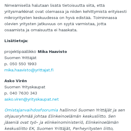
Nimeämisellä halutaan lisätä tietoisuutta siitä, että
yritysmarkkinat ovat olemassa ja niiden kehittymistä erityisesti
mikroyritysten keskuudessa on hyvä edistää. Toiminnassa
olevien yritysten jatkuvuus on syytä varmistaa, jotta
osaamista ja omaisuutta ei haaskata.
Lisätietoja:
projektipäällikkö
Mika Haavisto
Suomen Yrittäjät
p. 050 550 1993
mika.haavisto@yrittajat.fi
Asko Virén
Suomen Yrityskaupat
p. 040 7630 343
asko.viren@yrityskaupat.net
Omistajanvaihdosfoorumia
hallinnoi Suomen Yrittäjät ja sen
ohjausryhmää johtaa Elinkeinoelämän keskusliitto. Sen
jäseniä ovat työ- ja elinkeinoministeriö, Elinkeinoelämän
keskusliitto EK, Suomen Yrittäjät, Perheyritysten liitto,