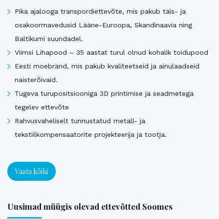
Pika ajalooga transpordiettevõte, mis pakub täis- ja
osakoormavedusid Lääne-Euroopa, Skandinaavia ning
Baltikumi suundadel.
Viimsi Lihapood – 35 aastat turul olnud kohalik toidupood
Eesti moebränd, mis pakub kvaliteetseid ja ainulaadseid
naisterõivaid.
Tugeva turupositsiooniga 3D printimise ja seadmetega
tegelev ettevõte
Rahvusvaheliselt tunnustatud metall- ja
tekstiilkompensaatorite projekteerija ja tootja.
Vaata kõiki
Uusimad müügis olevad ettevõtted Soomes