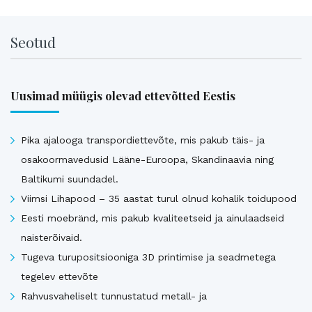
Seotud
Uusimad müügis olevad ettevõtted Eestis
Pika ajalooga transpordiettevõte, mis pakub täis- ja
osakoormavedusid Lääne-Euroopa, Skandinaavia ning
Baltikumi suundadel.
Viimsi Lihapood – 35 aastat turul olnud kohalik toidupood
Eesti moebränd, mis pakub kvaliteetseid ja ainulaadseid
naisterõivaid.
Tugeva turupositsiooniga 3D printimise ja seadmetega
tegelev ettevõte
Rahvusvaheliselt tunnustatud metall- ja