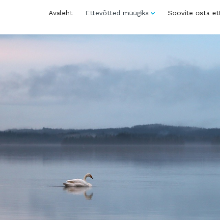
Avaleht
Ettevõtted müügiks
Soovite osta et