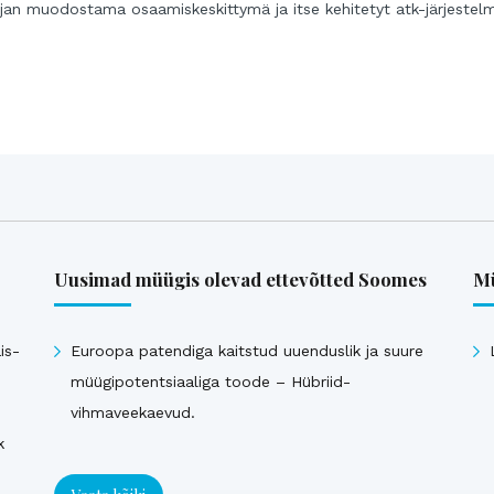
ijan muodostama osaamiskeskittymä ja itse kehitetyt atk-järjestel
Uusimad müügis olevad ettevõtted Soomes
Mü
is-
Euroopa patendiga kaitstud uuenduslik ja suure
müügipotentsiaaliga toode – Hübriid-
vihmaveekaevud.
k