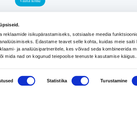
Vaata kõiki
üpsiseid.
a reklaamide isikupärastamiseks, sotsiaalse meedia funktsiooni
analüüsimiseks. Edastame teavet selle kohta, kuidas meie saiti 
klaami- ja analüüsipartneritele, kes võivad seda kombineerida 
 või mida nad on kogunud teiepoolse teenuste kasutamise käigus.
stused
Statistika
Turustamine