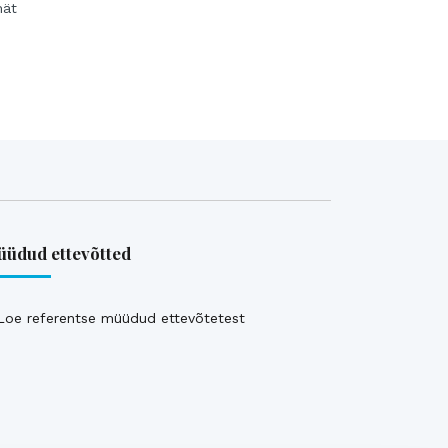
mät
üdud ettevõtted
Loe referentse müüdud ettevõtetest