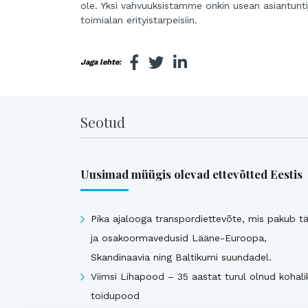
ole. Yksi vahvuuksistamme onkin usean asiantunt
toimialan erityistarpeisiin.
Jaga lehte:
Seotud
Uusimad müügis olevad ettevõtted Eestis
Pika ajalooga transpordiettevõte, mis pakub tä
ja osakoormavedusid Lääne-Euroopa,
Skandinaavia ning Baltikumi suundadel.
Viimsi Lihapood – 35 aastat turul olnud kohali
toidupood