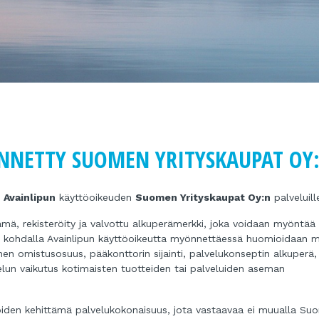
NNETTY SUOMEN YRITYSKAUPAT OY:
3
Avainlipun
käyttöoikeuden
Suomen Yrityskaupat Oy:n
palveluill
ä, rekisteröity ja valvottu alkuperämerkki, joka voidaan myöntää
uiden kohdalla Avainlipun käyttöoikeutta myönnettäessä huomioidaan 
en omistusosuus, pääkonttorin sijainti, palvelukonseptin alkuperä,
velun vaikutus kotimaisten tuotteiden tai palveluiden aseman
oiden kehittämä palvelukokonaisuus, jota vastaavaa ei muualla Su