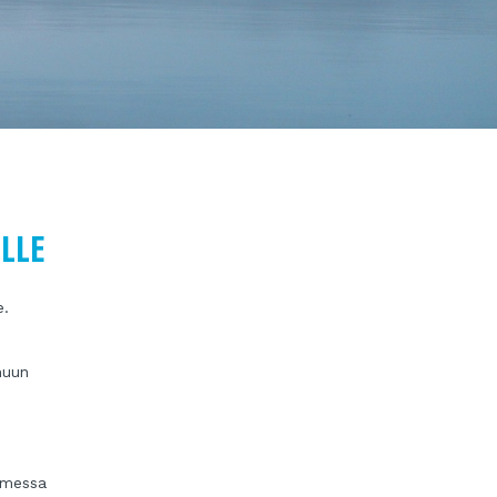
LLE
e.
muun
omessa