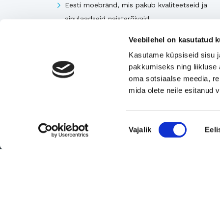
Eesti moebränd, mis pakub kvaliteetseid ja
ainulaadseid naisterõivaid.
Tugeva turupositsiooniga 3D printimise ja
Veebilehel on kasutatud k
seadmetega tegelev ettevõte
Kasutame küpsiseid sisu j
Rahvusvaheliselt tunnustatud metall- ja
pakkumiseks ning liikluse 
tekstiilkompensaatorite projekteerija ja tootja.
oma sotsiaalse meedia, re
mida olete neile esitanud
Vaata kõiki
Nõusoleku
Vajalik
Eeli
valik