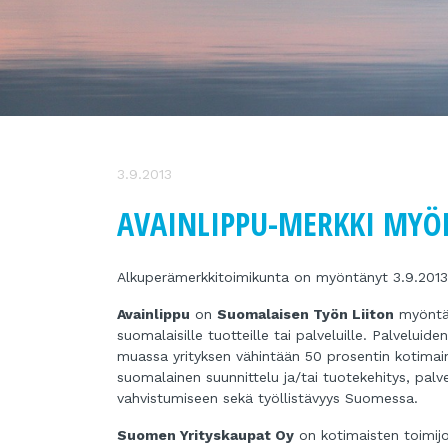
3.9.2013
AVAINLIPPU-MERKKI MYÖ
Alkuperämerkkitoimikunta on myöntänyt 3.9.201
Avainlippu
on
Suomalaisen Työn Liiton
myöntäm
suomalaisille tuotteille tai palveluille. Palvel
muassa yrityksen vähintään 50 prosentin kotimain
suomalainen suunnittelu ja/tai tuotekehitys, pal
vahvistumiseen sekä työllistävyys Suomessa.
Suomen Yrityskaupat Oy
on kotimaisten toimij