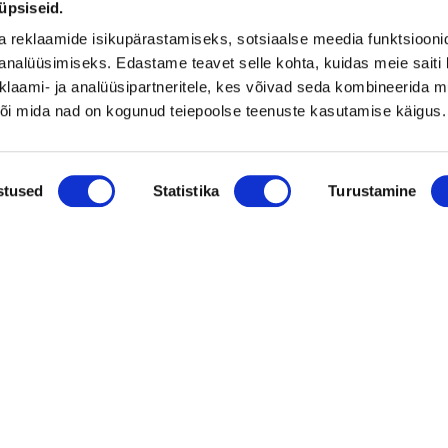
üpsiseid.
a reklaamide isikupärastamiseks, sotsiaalse meedia funktsiooni
Vaata kõiki
analüüsimiseks. Edastame teavet selle kohta, kuidas meie saiti 
klaami- ja analüüsipartneritele, kes võivad seda kombineerida 
 või mida nad on kogunud teiepoolse teenuste kasutamise käigus.
stused
Statistika
Turustamine