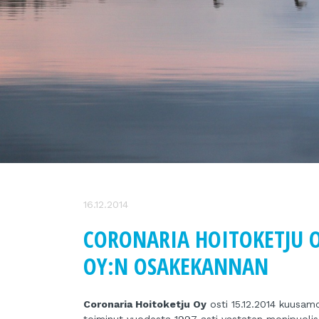
16.12.2014
CORONARIA HOITOKETJU O
OY:N OSAKEKANNAN
Coronaria Hoitoketju Oy
osti 15.12.2014 kuusam