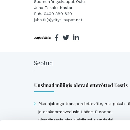
Suomen Yrityskaupat Oulu
Juha Takalo-Kastari
Puh. 0400 380 620
juha.tk(a)yrityskaupat.net
Jaga lehte:
Seotud
Uusimad müügis olevad ettevõtted Eestis
Pika ajalooga transpordiettevõte, mis pakub tä
ja osakoormavedusid Lääne-Euroopa,
Skandinaavia ning Baltikumi suundadel.
Viimsi Lihapood – 35 aastat turul olnud kohali