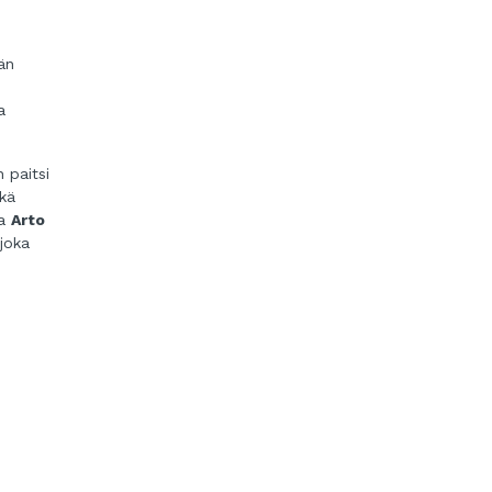
än
a
 paitsi
kä
ja
Arto
 joka