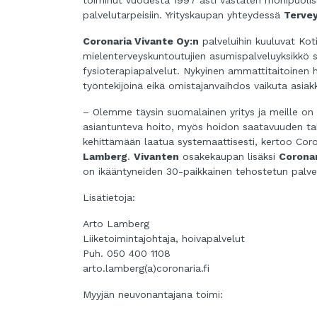
toiminut vuodesta 1997 asti vastaten monipuolises
palvelutarpeisiin. Yrityskaupan yhteydessä
Tervey
Coronaria Vivante Oy:n
palveluihin kuuluvat Kot
mielenterveyskuntoutujien asumispalveluyksikkö se
fysioterapiapalvelut. Nykyinen ammattitaitoinen 
työntekijöinä eikä omistajanvaihdos vaikuta asiakka
– Olemme täysin suomalainen yritys ja meille o
asiantunteva hoito, myös hoidon saatavuuden t
kehittämään laatua systemaattisesti, kertoo Coro
Lamberg
.
Vivanten
osakekaupan lisäksi
Coronar
on ikääntyneiden 30-paikkainen tehostetun palve
Lisätietoja:
Arto Lamberg
Liiketoimintajohtaja, hoivapalvelut
Puh. 050 400 1108
arto.lamberg(a)coronaria.fi
Myyjän neuvonantajana toimi: