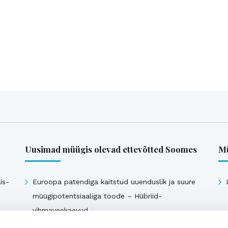
Uusimad müügis olevad ettevõtted Soomes
Mü
is-
Euroopa patendiga kaitstud uuenduslik ja suure
müügipotentsiaaliga toode – Hübriid-
vihmaveekaevud.
k