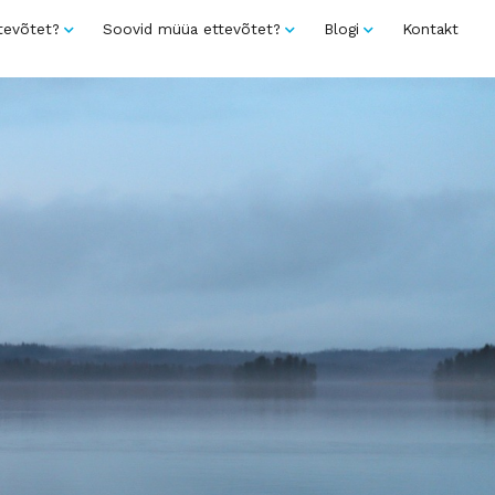
tevõtet?
Soovid müüa ettevõtet?
Blogi
Kontakt