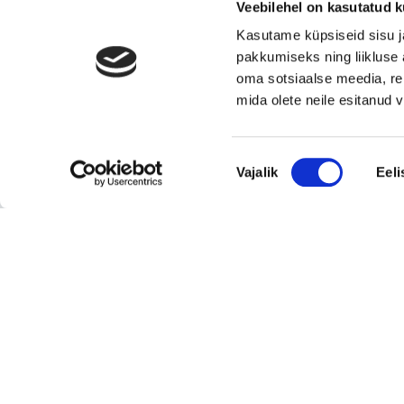
Veebilehel on kasutatud k
toidupood
Kasutame küpsiseid sisu j
Eesti moebränd, mis pakub kvaliteetseid ja
pakkumiseks ning liikluse 
ainulaadseid naisterõivaid.
oma sotsiaalse meedia, re
Tugeva turupositsiooniga 3D printimise ja
mida olete neile esitanud
seadmetega tegelev ettevõte
Rahvusvaheliselt tunnustatud metall- ja
Nõusoleku
tekstiilkompensaatorite projekteerija ja tootja.
Vajalik
Eeli
valik
Vaata kõiki