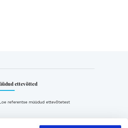
üdud ettevõtted
Loe referentse müüdud ettevõtetest