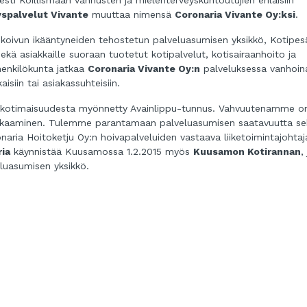
ti Koillismaan vanhusten ja mielenterveyskuntoutujien erilaisiin
spalvelut Vivante
muuttaa nimensä
Coronaria Vivante Oy:ksi
.
ikoivun ikääntyneiden tehostetun palveluasumisen yksikkö, Kotipes
kä asiakkaille suoraan tuotetut kotipalvelut, kotisairaanhoito ja
henkilökunta jatkaa
Coronaria Vivante Oy:n
palveluksessa vanhoin
isiin tai asiakassuhteisiin.
n kotimaisuudesta myönnetty Avainlippu-tunnus. Vahvuutenamme on
akaaminen.
Tulemme parantamaan palveluasumisen saatavuutta se
naria Hoitoketju Oy:n hoivapalveluiden vastaava liiketoimintajohta
ia
käynnistää Kuusamossa 1.2.2015 myös
Kuusamon Kotirannan
,
luasumisen yksikkö.