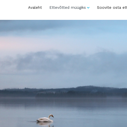
Avaleht
Ettevõtted müügiks
Soovite osta et