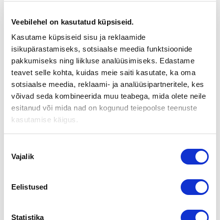
DANSKE BANKIN
OMISTAJANVAIHDOSSTUDIO
Veebilehel on kasutatud küpsiseid.
SUORA LÄHETYS 21.4.2016
Kasutame küpsiseid sisu ja reklaamide
isikupärastamiseks, sotsiaalse meedia funktsioonide
pakkumiseks ning liikluse analüüsimiseks. Edastame
Suora lähetys yritysten omistajanvaihdoksiin liittyvistä
teavet selle kohta, kuidas meie saiti kasutate, ka oma
haasteista
sotsiaalse meedia, reklaami- ja analüüsipartneritele, kes
võivad seda kombineerida muu teabega, mida olete neile
Yritysten omistajanvaihdokset, sekä myynnit että
sukupolvenvaihdokset, koskettavat tälläkin hetkellä kymmeniä
esitanud või mida nad on kogunud teiepoolse teenuste
tuhansia suomalaisyrityksiä.
kasutamise käigus.
Danske Bankin Omistajanvaihdosstudio käsittelee aiheeseen
liittyviä teemoja suorassa lähetyksessä torstaina 21.4.
Nõusoleku
Vajalik
valik
Mukana keskustelussa ovat toimitusjohtaja
Juha Rantanen
Suomen Yrityskaupat Oy:stä, asianajaja
Olli Iirola
Eversheds
Asianajotoimisto Oy:stä sekä Senior Private Banker
Mikko-
Eelistused
Pekka Aaltonen
ja johtaja
Antti Kivisaari
Danske Bankista.
Lähetys on seurattavissa suorana
Danske Bankin
YouTube-kan
Statistika