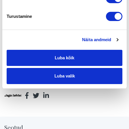
avalla
kello 09.00-10.00. Oheisen linkin klikkaaminen riittää,
katsojien ei ole tarpeen kirjautua mihinkään palveluun tai
ladata koneelleen erillisiä ohjelmia.
Turustamine
Jos kuitenkin haluatte lähettää kysymyksiä suoran lähetyksen
aikana, pyydämme teitä kirjautumaan YouTubeen omilla
käyttäjätunnuksillanne (gmail-tili) tai luomaan uuden profiilin
t
Näita andmeid
äällä
.
Linkki Omistajanvaihdosstudion lähetykseen:
Luba kõik
https://www.youtube.com/watch?v=BaNSvb3FuWMzbr
EDIT 21.4: Video on katsottavissa myös jälkikäteen oheisista
Luba valik
linkeistä
Jaga lehte:
Seotud