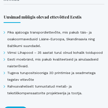
Uusimad müügis olevad ettevõtted Eestis
Pika ajalooga transpordiettevõte, mis pakub täis- ja
osakoormavedusid Lääne-Euroopa, Skandinaavia ning
Baltikumi suundadel.
Viimsi Lihapood – 35 aastat turul olnud kohalik toidupood
Eesti moebränd, mis pakub kvaliteetseid ja ainulaadseid
naisterõivaid.
Tugeva turupositsiooniga 3D printimise ja seadmetega
tegelev ettevõte
Rahvusvaheliselt tunnustatud metall- ja
tekstiilkompensaatorite projekteerija ja tootja.