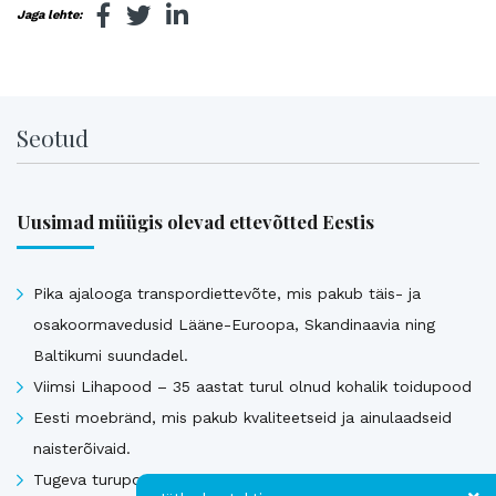
Jaga lehte:
Seotud
Uusimad müügis olevad ettevõtted Eestis
Pika ajalooga transpordiettevõte, mis pakub täis- ja
osakoormavedusid Lääne-Euroopa, Skandinaavia ning
Baltikumi suundadel.
Viimsi Lihapood – 35 aastat turul olnud kohalik toidupood
Eesti moebränd, mis pakub kvaliteetseid ja ainulaadseid
naisterõivaid.
Tugeva turupositsiooniga 3D printimise ja seadmetega