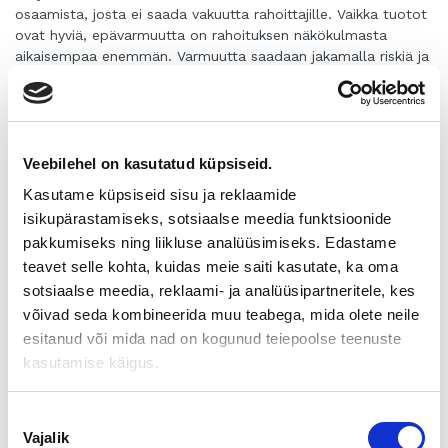
osaamista, josta ei saada vakuutta rahoittajille. Vaikka tuotot
ovat hyviä, epävarmuutta on rahoituksen näkökulmasta
aikaisempaa enemmän. Varmuutta saadaan jakamalla riskiä ja
se tapahtuu vaiheistamalla kauppahinnan maksua. Puhutaan
earnouteista ja maksujärjestelyistä. Yrityskauppa onnistuu, kun
osataan sopivasti joustaa.
Earnoutin kaksi puolta
Veebilehel on kasutatud küpsiseid.
Tulokseen tai liikevaihtoon sidotulla earnoutilla on monia
Kasutame küpsiseid sisu ja reklaamide
hyvä puolia sen lisäksi, että sillä saadaan kauppa yleensä
isikupärastamiseks, sotsiaalse meedia funktsioonide
syntymään. Myyjällä on mahdollisuus saada paras
pakkumiseks ning liikluse analüüsimiseks. Edastame
mahdollinen kauppahinta. Veroja ja kauppahintaa maksetaan
teavet selle kohta, kuidas meie saiti kasutate, ka oma
sitä mukaa kun rahaa tulee.
sotsiaalse meedia, reklaami- ja analüüsipartneritele, kes
Mitalilla on tässäkin toinen puoli. Myyjää saattaa harmittaa,
võivad seda kombineerida muu teabega, mida olete neile
kun kauppahinnasta maksetaan varmuudella vain osa. Kaupan
esitanud või mida nad on kogunud teiepoolse teenuste
jälkeen tulevat tuotot ovat yksin ostajan käsissä, eikä myyjä
kasutamise käigus.
voi niihin enää vaikuttaa. Jos ostaja tekee tulosta
huonontavia ja siten earnoutia pienentäviä toimia tahallaan
Nõusoleku
tai tuottamuksella, syntyy riita. Earnout tekee kauppakirjasta
Vajalik
erittäin haastavan, jos tällaiset riidat halutaan välttää.
valik