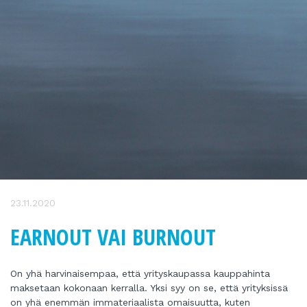
23.11.2020
EARNOUT VAI BURNOUT
On yhä harvinaisempaa, että yrityskaupassa kauppahinta
maksetaan kokonaan kerralla. Yksi syy on se, että yrityksissä
on yhä enemmän immateriaalista omaisuutta, kuten