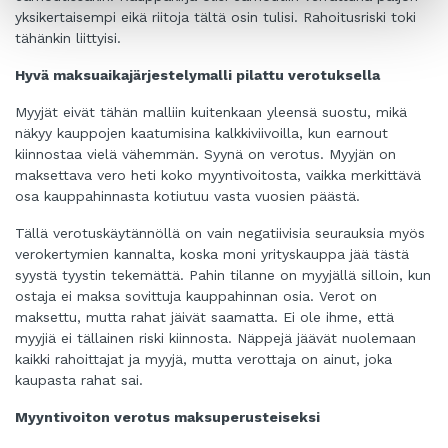
yksikertaisempi eikä riitoja tältä osin tulisi. Rahoitusriski toki
tähänkin liittyisi.
Hyvä maksuaikajärjestelymalli pilattu verotuksella
Myyjät eivät tähän malliin kuitenkaan yleensä suostu, mikä
näkyy kauppojen kaatumisina kalkkiviivoilla, kun earnout
kiinnostaa vielä vähemmän. Syynä on verotus. Myyjän on
maksettava vero heti koko myyntivoitosta, vaikka merkittävä
osa kauppahinnasta kotiutuu vasta vuosien päästä.
Tällä verotuskäytännöllä on vain negatiivisia seurauksia myös
verokertymien kannalta, koska moni yrityskauppa jää tästä
syystä tyystin tekemättä. Pahin tilanne on myyjällä silloin, kun
ostaja ei maksa sovittuja kauppahinnan osia. Verot on
maksettu, mutta rahat jäivät saamatta. Ei ole ihme, että
myyjiä ei tällainen riski kiinnosta. Näppejä jäävät nuolemaan
kaikki rahoittajat ja myyjä, mutta verottaja on ainut, joka
kaupasta rahat sai.
Myyntivoiton verotus maksuperusteiseksi