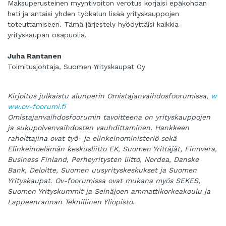
Maksuperusteinen myyntivoiton verotus korjaisi epäkohdan
heti ja antaisi yhden työkalun lisää yrityskauppojen
toteuttamiseen. Tämä järjestely hyödyttäisi kaikkia
yrityskaupan osapuolia.
Juha Rantanen
Toimitusjohtaja, Suomen Yrityskaupat Oy
Kirjoitus julkaistu alunperin Omistajanvaihdosfoorumissa,
w
ww.ov-foorumi.fi
Omistajanvaihdosfoorumin tavoitteena on yrityskauppojen
ja sukupolvenvaihdosten vauhdittaminen. Hankkeen
rahoittajina ovat työ- ja elinkeinoministeriö sekä
Elinkeinoelämän keskusliitto EK, Suomen Yrittäjät, Finnvera,
Business Finland, Perheyritysten liitto, Nordea, Danske
Bank, Deloitte, Suomen uusyrityskeskukset ja Suomen
Yrityskaupat. Ov-foorumissa ovat mukana myös SEKES,
Suomen Yrityskummit ja Seinäjoen ammattikorkeakoulu ja
Lappeenrannan Teknillinen Yliopisto.