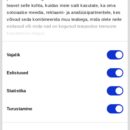
Epomare Oy:n osakekanta on myyty Nesta Consulting Oy:lle.
teavet selle kohta, kuidas meie saiti kasutate, ka oma
Ostajayrityksen takaa löytyy kokenut liikkeenjohdon
sotsiaalse meedia, reklaami- ja analüüsipartneritele, kes
ammattilainen Jyri Kuusela. Epomare Oy:n aikaisemmista
omistajista Martti Sundqvist jatkaa edelleen yhtiön
võivad seda kombineerida muu teabega, mida olete neile
palveluksessa marine senior adviserina.
esitanud või mida nad on kogunud teiepoolse teenuste
kasutamise käigus.
Epomare Oy palvelee telakoita, satamia ja varustamoita
tarjoten alan laajinta tuotevalikoimaa kymmeniltä
päämiehiltä.
Nõusoleku
Vajalik
valik
Lisätietoja:
Jyri Kuusela
Eelistused
044 4321 400
jyri.kuusela@epomare.fi
Statistika
Kaupan välitti Suomen Yrityskaupat
Varsinais-Suomi, Antti Pajatsalo
Puh. 010 2864 013
Turustamine
antti.pajatsalo@yrityskaupat.net
Jaga lehte: