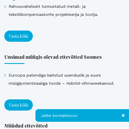
Rahvusvaheliselt tunnustatud metall- ja
tekstiilkompensaatorite projekteerija ja tootja.
Vaata kõiki
Uusimad müügis olevad ettevõtted Soomes
Euroopa patendiga kaitstud uuenduslik ja suure
müügipotentsiaaliga toode – Hübriid-vihmaveekaevud.
Vaata kõiki
Jätke kontaktisoov
Müüdud ettevõtted