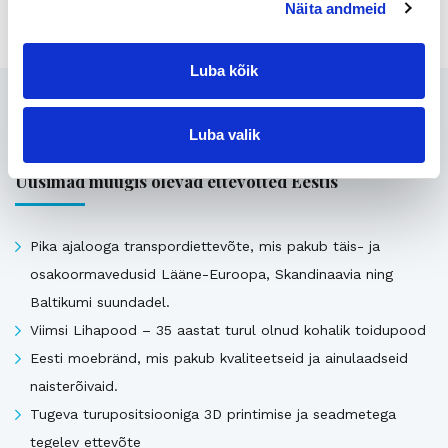
Näita andmeid
Luba kõik
Seotud
Luba valik
Uusimad müügis olevad ettevõtted Eestis
Pika ajalooga transpordiettevõte, mis pakub täis- ja
osakoormavedusid Lääne-Euroopa, Skandinaavia ning
Baltikumi suundadel.
Viimsi Lihapood – 35 aastat turul olnud kohalik toidupood
Eesti moebränd, mis pakub kvaliteetseid ja ainulaadseid
naisterõivaid.
Tugeva turupositsiooniga 3D printimise ja seadmetega
tegelev ettevõte