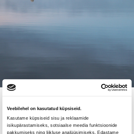
10.7.2018
EPOMARE OY:LLE UUSI OMISTAJA
Veebilehel on kasutatud küpsiseid.
Kasutame küpsiseid sisu ja reklaamide
isikupärastamiseks, sotsiaalse meedia funktsioonide
Satama- ja laivanrakennuskomponentteja maahantuovan
pakkumiseks ning liikluse analüüsimiseks. Edastame