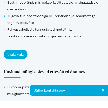
Eesti moebränd, mis pakub kvaliteetseid ja ainulaadseid
naisterõivaid.
Tugeva turupositsiooniga 3D printimise ja seadmetega
tegelev ettevõte
Rahvusvaheliselt tunnustatud metall- ja
tekstiilkompensaatorite projekteerija ja tootja.
Vaata kõiki
Uusimad müügis olevad ettevõtted Soomes
Euroopa patendiga kaitstud uuenduslik ja suure
Jätke kontaktisoov
müügipotentsiaaliga toode – Hübriid-vihmaveekaevud.
Jätke kontaktisoov