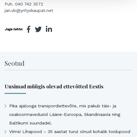
Puh. 040 742 3572
jan.vb@yrityskaupat.net
Jaga lehte:
Seotud
Uusimad müügis olevad ettevõtted Eestis
Pika ajalooga transpordiettevõte, mis pakub täis- ja
osakoormavedusid Lääne-Euroopa, Skandinaavia ning
Baltikumi suundadel.
Viimsi Lihapood – 35 aastat turul olnud kohalik toidupood