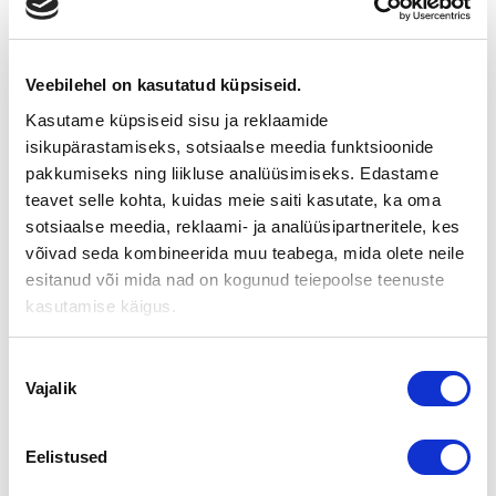
ESPOON YRITYSKAUPPAILLAN
OHJELMA
Veebilehel on kasutatud küpsiseid.
YRITYSKAUPAILTA ESPOOSSA
Kasutame küpsiseid sisu ja reklaamide
isikupärastamiseks, sotsiaalse meedia funktsioonide
ALUSTAVA OHJELMA
pakkumiseks ning liikluse analüüsimiseks. Edastame
TEEMAILTA: Yrityksen myyntiä, -ostoa tai
teavet selle kohta, kuidas meie saiti kasutate, ka oma
sukupolvenvaihdosta harkitseville – nyt tai tulevaisuudessa
sotsiaalse meedia, reklaami- ja analüüsipartneritele, kes
Keskiviikkona 10.3.2004 klo 16.30 – 19.30
võivad seda kombineerida muu teabega, mida olete neile
Innopoli 2, Tekniikantie 14, Otaniemi sali Edison (aulasta)
esitanud või mida nad on kogunud teiepoolse teenuste
kasutamise käigus.
OHJELMA
16.30 Avaussanat
Nõusoleku
Kalevi Saarenpää aluepäällikkö, Suomen Yrityskaupat
Vajalik
valik
16.40 Yrityksen arvonmääritys ja yrityskauppa käytännössä
Juha Rantanen toimitusjohtaja, Suomen Yrityskaupat
Eelistused
17.30 Verotusnäkökohtia omistajanvaihdostilanteissa