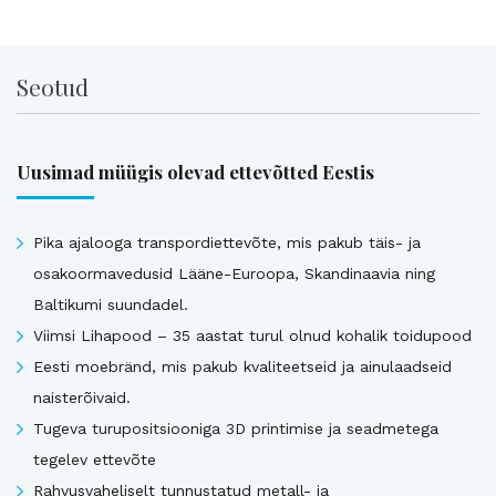
Seotud
Uusimad müügis olevad ettevõtted Eestis
Pika ajalooga transpordiettevõte, mis pakub täis- ja
osakoormavedusid Lääne-Euroopa, Skandinaavia ning
Baltikumi suundadel.
Viimsi Lihapood – 35 aastat turul olnud kohalik toidupood
Eesti moebränd, mis pakub kvaliteetseid ja ainulaadseid
naisterõivaid.
Tugeva turupositsiooniga 3D printimise ja seadmetega
tegelev ettevõte
Rahvusvaheliselt tunnustatud metall- ja