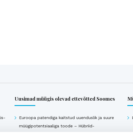
Uusimad müügis olevad ettevõtted Soomes
Mü
is-
Euroopa patendiga kaitstud uuenduslik ja suure
müügipotentsiaaliga toode – Hübriid-