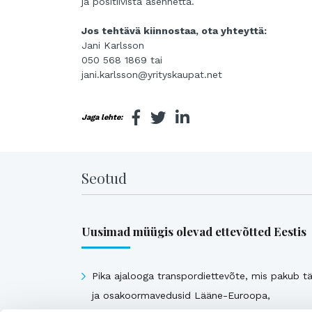
ja positiivista asennetta.
Jos tehtävä kiinnostaa, ota yhteyttä:
Jani Karlsson
050 568 1869 tai
jani.karlsson@yrityskaupat.net
Jaga lehte:
Seotud
Uusimad müügis olevad ettevõtted Eestis
Pika ajalooga transpordiettevõte, mis pakub tä
ja osakoormavedusid Lääne-Euroopa,