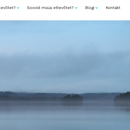
tevõtet?
Soovid müüa ettevõtet?
Blogi
Kontakt