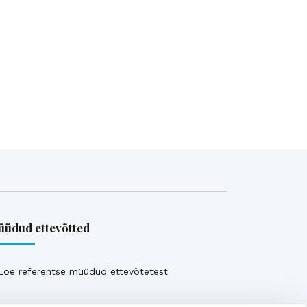
üdud ettevõtted
Loe referentse müüdud ettevõtetest