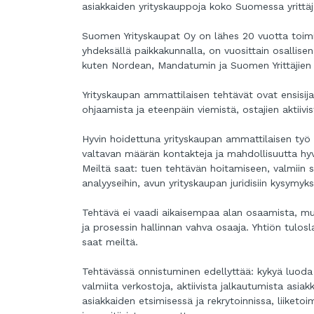
asiakkaiden yrityskauppoja koko Suomessa yrittäj
Suomen Yrityskaupat Oy on lähes 20 vuotta toimin
yhdeksällä paikkakunnalla, on vuosittain osallis
kuten Nordean, Mandatumin ja Suomen Yrittäjien
Y
rityskaupan ammattilaisen tehtävät ovat ensisija
ohjaamista ja eteenpäin viemistä, ostajien aktiivi
Hyvin hoidettuna yrityskaupan ammattilaisen työ ta
valtavan määrän kontakteja ja mahdollisuutta hyvi
Meiltä saat: tuen tehtävän hoitamiseen, valmiin s
analyyseihin, avun yrityskaupan juridisiin kysymyks
Tehtävä ei vaadi aikaisempaa alan osaamista, mut
ja prosessin hallinnan vahva osaaja. Yhtiön tulos
saat meiltä.
Tehtävässä onnistuminen edellyttää: kykyä luoda y
valmiita verkostoja, aktiivista jalkautumista asiak
asiakkaiden etsimisessä ja rekrytoinnissa, liike