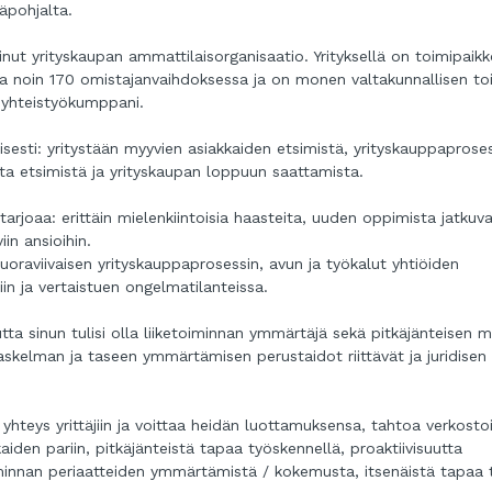
äpohjalta.
ut yrityskaupan ammattilaisorganisaatio. Yrityksellä on toimipaikk
ena noin 170 omistajanvaihdoksessa ja on monen valtakunnallisen to
 yhteistyökumppani.
isesti: yritystään myyvien asiakkaiden etsimistä, yrityskauppaprose
sta etsimistä ja yrityskaupan loppuun saattamista.
rjoaa: erittäin mielenkiintoisia haasteita, uuden oppimista jatkuva
in ansioihin.
uoraviivaisen yrityskauppaprosessin, avun ja työkalut yhtiöiden
iin ja vertaistuen ongelmatilanteissa.
ta sinun tulisi olla liiketoiminnan ymmärtäjä sekä pitkäjänteisen 
laskelman ja taseen ymmärtämisen perustaidot riittävät ja juridisen
hteys yrittäjiin ja voittaa heidän luottamuksensa, tahtoa verkostoi
kaiden pariin, pitkäjänteistä tapaa työskennellä, proaktiivisuutta
toiminnan periaatteiden ymmärtämistä / kokemusta, itsenäistä tapaa 