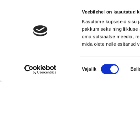
Skandinaavia ning Baltikumi suundadel.
Viimsi Lihapood – 35 aastat turul olnud kohali
Veebilehel on kasutatud k
toidupood
Kasutame küpsiseid sisu j
Eesti moebränd, mis pakub kvaliteetseid ja
pakkumiseks ning liikluse 
ainulaadseid naisterõivaid.
oma sotsiaalse meedia, re
mida olete neile esitanud
Tugeva turupositsiooniga 3D printimise ja
seadmetega tegelev ettevõte
Rahvusvaheliselt tunnustatud metall- ja
Nõusoleku
Vajalik
Eeli
tekstiilkompensaatorite projekteerija ja tootja.
valik
Vaata kõiki