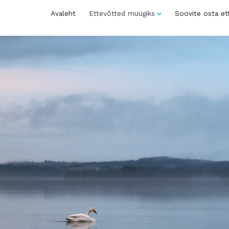
Avaleht
Ettevõtted müügiks
Soovite osta et