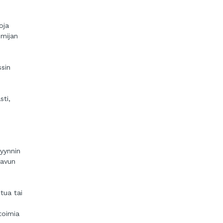
oja
imijan
ssin
sti,
myynnin
 avun
tua tai
toimia