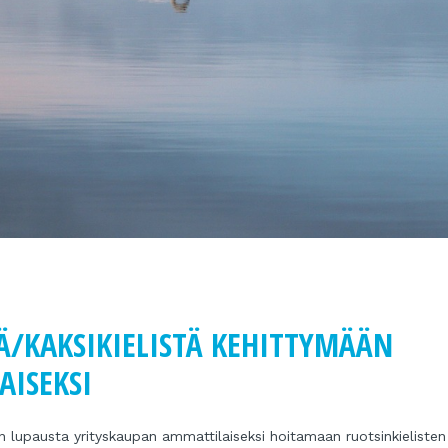
Ä/KAKSIKIELISTÄ KEHITTYMÄÄN
AISEKSI
en lupausta yrityskaupan ammattilaiseksi hoitamaan ruotsinkielisten