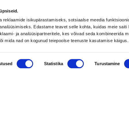
vihmaveekaevud.
k
üpsiseid.
a reklaamide isikupärastamiseks, sotsiaalse meedia funktsiooni
Vaata kõiki
analüüsimiseks. Edastame teavet selle kohta, kuidas meie saiti 
klaami- ja analüüsipartneritele, kes võivad seda kombineerida 
 või mida nad on kogunud teiepoolse teenuste kasutamise käigus.
stused
Statistika
Turustamine