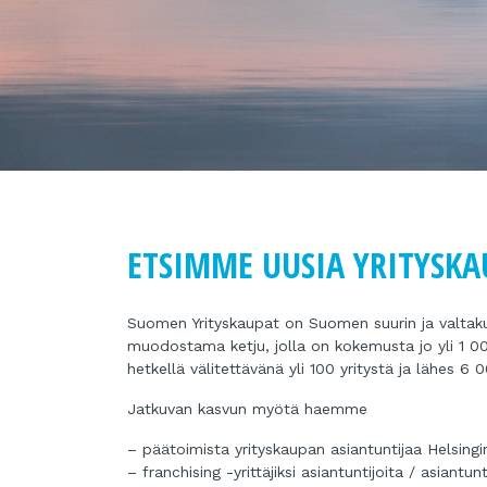
ETSIMME UUSIA YRITYSKA
Suomen Yrityskaupat on Suomen suurin ja valtakunn
muodostama ketju, jolla on kokemusta jo yli 1 0
hetkellä välitettävänä yli 100 yritystä ja lähes 6 
Jatkuvan kasvun myötä haemme
– päätoimista yrityskaupan asiantuntijaa Helsingi
– franchising -yrittäjiksi asiantuntijoita / asiantu