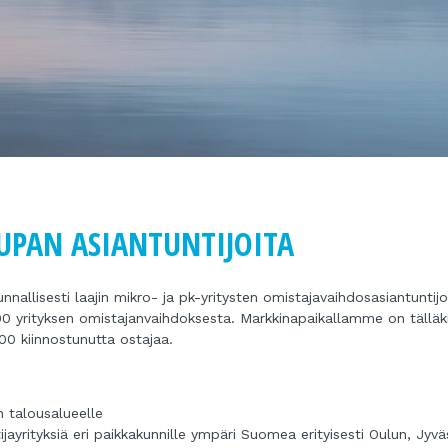
UPAN ASIANTUNTIJOITA
allisesti laajin mikro- ja pk-yritysten omistajavaihdosasiantuntij
00 yrityksen omistajanvaihdoksesta. Markkinapaikallamme on tälläk
000 kiinnostunutta ostajaa.
n talousalueelle
ntijayrityksiä eri paikkakunnille ympäri Suomea erityisesti Oulun, Jyv