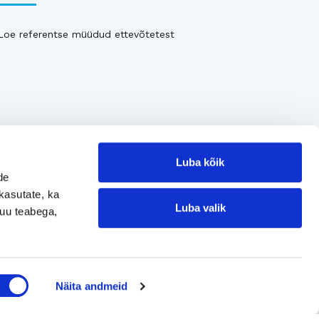
Loe referentse müüdud ettevõtetest
Luba kõik
de
kasutate, ka
Luba valik
muu teabega,
Jätke kontaktisoov
Näita andmeid