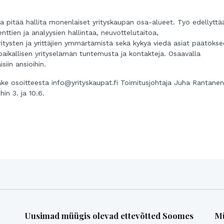
sa pitää hallita monenlaiset yrityskaupan osa-alueet. Työ edellyttä
ttien ja analyysien hallintaa, neuvottelutaitoa,
yritysten ja yrittäjien ymmärtämistä sekä kykyä viedä asiat päätökse
paikallisen yrityselämän tuntemusta ja kontakteja. Osaavalla
iin ansioihin.
ake osoitteesta info@yrityskaupat.fi Toimitusjohtaja Juha Rantanen
in 3. ja 10.6.
Uusimad müügis olevad ettevõtted Soomes
Mü