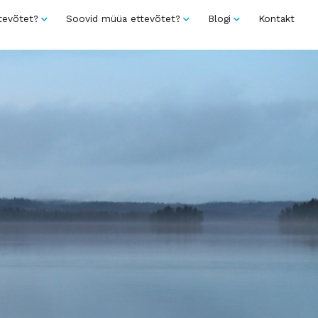
tevõtet?
Soovid müüa ettevõtet?
Blogi
Kontakt