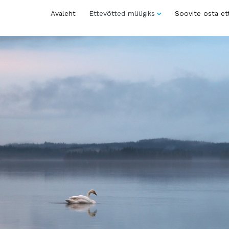
Avaleht
Ettevõtted müügiks
Soovite osta et