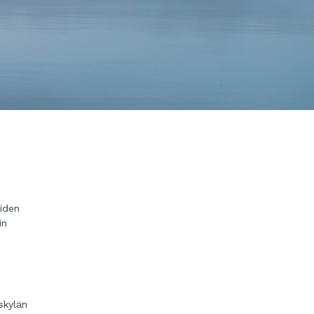
oiden
in
äskylän