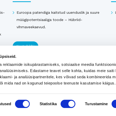
is-
Euroopa patendiga kaitstud uuenduslik ja suure
müügipotentsiaaliga toode – Hübriid-
vihmaveekaevud.
k
Vaata kõiki
üpsiseid.
a reklaamide isikupärastamiseks, sotsiaalse meedia funktsiooni
analüüsimiseks. Edastame teavet selle kohta, kuidas meie saiti 
klaami- ja analüüsipartneritele, kes võivad seda kombineerida 
 või mida nad on kogunud teiepoolse teenuste kasutamise käigus.
stused
Statistika
Turustamine