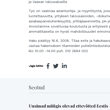
ja Vaasan talousalueille
Työ on vaativaa asiantuntija- ja myyntityötä, jos
luotettavuutta, yrityksen talousasioiden, -dokumen
asiakaspalveluhenkisyyttä, yrittäjäasennetta, pk-
Arvostamme soveltuvaa koulutusta ja erityisesti 
ammattilaisella on hyvät mahdollisuudet erinomais
Haku päättyy 16.6. 2008. Tilaa esite ja hakukaav
vastaa hakemuksen tilanneiden puhelintiedusteluih
klo 10.00 –14.00 puh. 010 2864 002
Jaga lehte:
Seotud
Uusimad müügis olevad ettevõtted Eestis