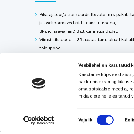
Pika ajalooga transpordiettevõte, mis pakub tä
ja osakoormavedusid Lääne-Euroopa,
Skandinaavia ning Baltikumi suundadel.
Viimsi Lihapood – 35 aastat turul olnud kohali
toidupood
Eesti moebränd, mis pakub kvaliteetseid ja
ainulaadseid naisterõivaid.
Veebilehel on kasutatud k
Tugeva turupositsiooniga 3D printimise ja
Kasutame küpsiseid sisu j
seadmetega tegelev ettevõte
pakkumiseks ning liikluse 
oma sotsiaalse meedia, re
Rahvusvaheliselt tunnustatud metall- ja
mida olete neile esitanud
tekstiilkompensaatorite projekteerija ja tootja.
Nõusoleku
Vajalik
Eeli
Vaata kõiki
valik