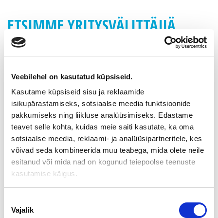
ETSIMME YRITYSVÄLITTÄJIÄ
TURKUUN
Suomen Yrityskaupat on Suomen suurin yrityskauppoihin
Veebilehel on kasutatud küpsiseid.
erikoistunut asiantuntijayritys. Välitettävänämme on tälläkin
hetkellä yli 100 yritystä ja 4 000 kiinnostunutta ostajaa.
Kasutame küpsiseid sisu ja reklaamide
Suomen Yrityskaupat on Suomen Yritysvälittäjäin Liitto ry:n
isikupärastamiseks, sotsiaalse meedia funktsioonide
jäsen.
pakkumiseks ning liikluse analüüsimiseks. Edastame
teavet selle kohta, kuidas meie saiti kasutate, ka oma
Etsimme Varsinais-Suomen aluekonttoriin
sotsiaalse meedia, reklaami- ja analüüsipartneritele, kes
asiantuntijaa
võivad seda kombineerida muu teabega, mida olete neile
esitanud või mida nad on kogunud teiepoolse teenuste
yritysvälittäjäksi / yrityskaupan asiantuntijaksi
kasutamise käigus.
Asiantuntijaverkostomme vaatii pikaista vahvistusta, sillä
viime vuonna kasvumme oli lähes 70 %. Tarjoamme valmiiden
Nõusoleku
myyntikohteiden lisäksi alan parhaimmat työvälineet ja
Vajalik
valik
täyden koulutuksen. Aiempaa kokemusta vastaavista