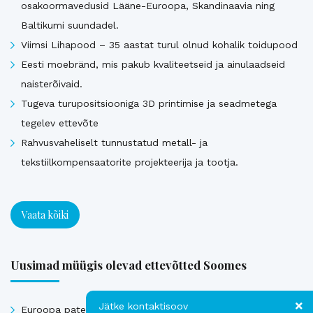
osakoormavedusid Lääne-Euroopa, Skandinaavia ning
Baltikumi suundadel.
Viimsi Lihapood – 35 aastat turul olnud kohalik toidupood
Eesti moebränd, mis pakub kvaliteetseid ja ainulaadseid
naisterõivaid.
Tugeva turupositsiooniga 3D printimise ja seadmetega
tegelev ettevõte
Rahvusvaheliselt tunnustatud metall- ja
tekstiilkompensaatorite projekteerija ja tootja.
Vaata kõiki
Uusimad müügis olevad ettevõtted Soomes
Jätke kontaktisoov
Euroopa patendiga kaitstud uuenduslik ja suure