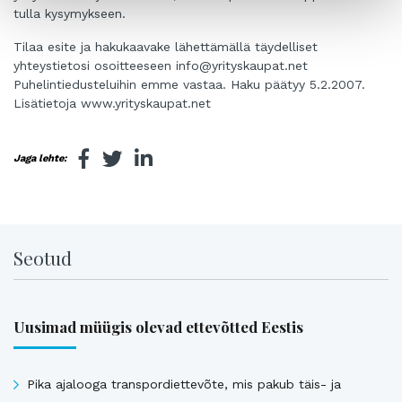
tulla kysymykseen.
Tilaa esite ja hakukaavake lähettämällä täydelliset
yhteystietosi osoitteeseen info@yrityskaupat.net
Puhelintiedusteluihin emme vastaa. Haku päätyy 5.2.2007.
Lisätietoja www.yrityskaupat.net
Jaga lehte:
Seotud
Uusimad müügis olevad ettevõtted Eestis
Pika ajalooga transpordiettevõte, mis pakub täis- ja