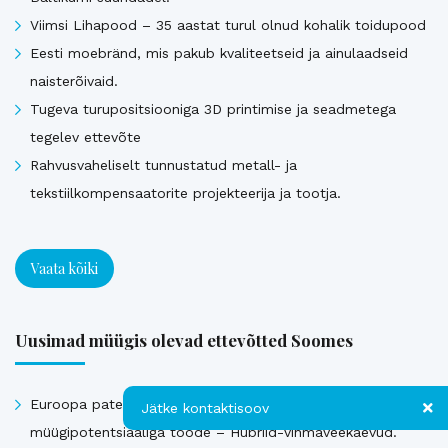
Viimsi Lihapood – 35 aastat turul olnud kohalik toidupood
Eesti moebränd, mis pakub kvaliteetseid ja ainulaadseid
naisterõivaid.
Tugeva turupositsiooniga 3D printimise ja seadmetega
tegelev ettevõte
Rahvusvaheliselt tunnustatud metall- ja
tekstiilkompensaatorite projekteerija ja tootja.
Vaata kõiki
Uusimad müügis olevad ettevõtted Soomes
Euroopa patendiga kaitstud uuenduslik ja suure
Jätke kontaktisoov
müügipotentsiaaliga toode – Hübriid-vihmaveekaevud.