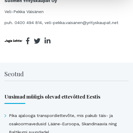
Suomen Yrityskaupat Oy
Veli-Pekka Väisänen
puh. 0400 494 814, veli-pekka.vaisanen@yrityskaupat.net
Jaga lehte:
Seotud
Uusimad müügis olevad ettevõtted Eestis
Pika ajalooga transpordiettevõte, mis pakub täis- ja
osakoormavedusid Lääne-Euroopa, Skandinaavia ning
Baltikumi suundadel.