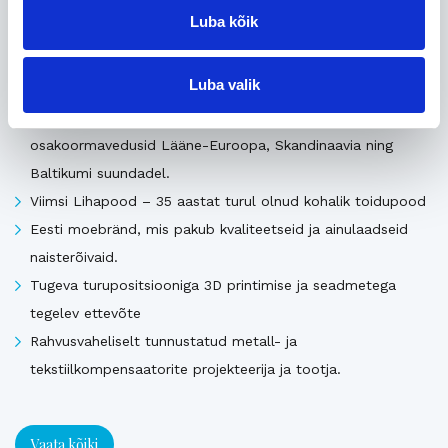
Luba kõik
Uusimad müügis olevad ettevõtted Eestis
Luba valik
Pika ajalooga transpordiettevõte, mis pakub täis- ja
osakoormavedusid Lääne-Euroopa, Skandinaavia ning
Baltikumi suundadel.
Viimsi Lihapood – 35 aastat turul olnud kohalik toidupood
Eesti moebränd, mis pakub kvaliteetseid ja ainulaadseid
naisterõivaid.
Tugeva turupositsiooniga 3D printimise ja seadmetega
tegelev ettevõte
Rahvusvaheliselt tunnustatud metall- ja
tekstiilkompensaatorite projekteerija ja tootja.
Vaata kõiki