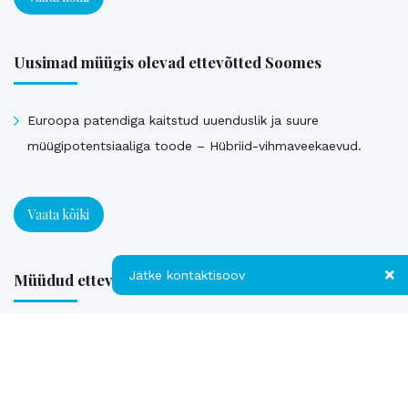
Uusimad müügis olevad ettevõtted Soomes
Euroopa patendiga kaitstud uuenduslik ja suure
müügipotentsiaaliga toode – Hübriid-vihmaveekaevud.
Vaata kõiki
Jätke kontaktisoov
Müüdud ettevõtted
Jätke kontaktisoov
Loe referentse müüdud ettevõtetest
Jätke oma telefoninumber või e-posti
aadress ning me võtame teiega ühendust!