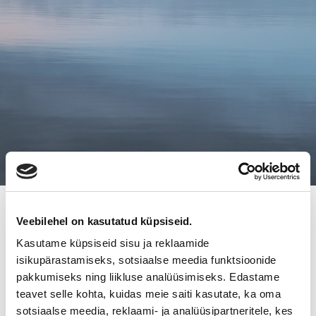
14.9.2017
Veebilehel on kasutatud küpsiseid.
FINNVERA: YRITYSKAUPAT
Kasutame küpsiseid sisu ja reklaamide
isikupärastamiseks, sotsiaalse meedia funktsioonide
ONNISTUVAT LÄHES AINA
pakkumiseks ning liikluse analüüsimiseks. Edastame
teavet selle kohta, kuidas meie saiti kasutate, ka oma
Finnvera: Yrityskaupat onnistuvat lähes aina
sotsiaalse meedia, reklaami- ja analüüsipartneritele, kes