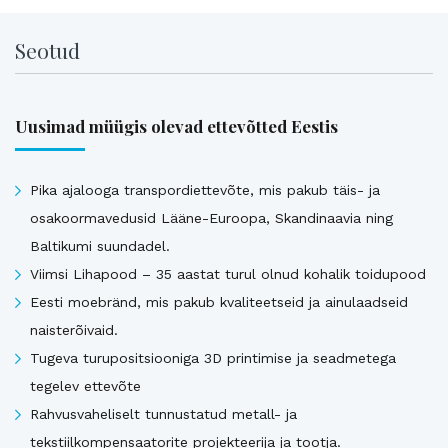
Seotud
Uusimad müügis olevad ettevõtted Eestis
Pika ajalooga transpordiettevõte, mis pakub täis- ja
osakoormavedusid Lääne-Euroopa, Skandinaavia ning
Baltikumi suundadel.
Viimsi Lihapood – 35 aastat turul olnud kohalik toidupood
Eesti moebränd, mis pakub kvaliteetseid ja ainulaadseid
naisterõivaid.
Tugeva turupositsiooniga 3D printimise ja seadmetega
tegelev ettevõte
Rahvusvaheliselt tunnustatud metall- ja
tekstiilkompensaatorite projekteerija ja tootja.