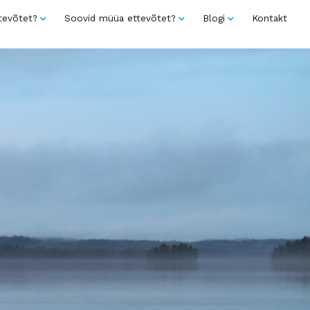
tevõtet?
Soovid müüa ettevõtet?
Blogi
Kontakt