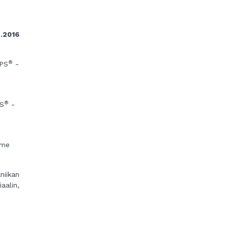
2.2016
®
APS
-
®
PS
-
mme
niikan
aalin,