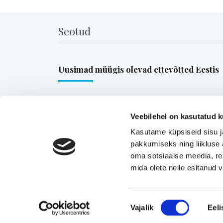
Seotud
Uusimad müügis olevad ettevõtted Eestis
Pika ajalooga transpordiettevõte, mis pakub tä
ja osakoormavedusid Lääne-Euroopa,
Veebilehel on kasutatud k
Skandinaavia ning Baltikumi suundadel.
Kasutame küpsiseid sisu j
Viimsi Lihapood – 35 aastat turul olnud kohali
pakkumiseks ning liikluse 
oma sotsiaalse meedia, re
toidupood
mida olete neile esitanud
Eesti moebränd, mis pakub kvaliteetseid ja
ainulaadseid naisterõivaid.
Tugeva turupositsiooniga 3D printimise ja
Nõusoleku
Vajalik
Eeli
seadmetega tegelev ettevõte
valik