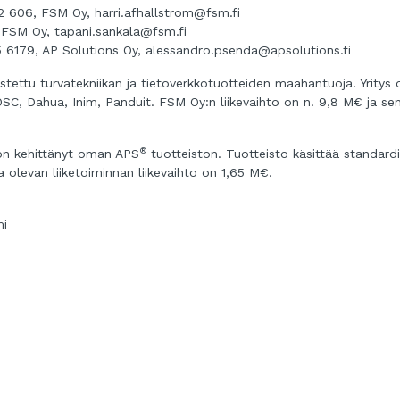
662 606, FSM Oy,
harri.afhallstrom@fsm.fi
. FSM Oy,
tapani.sankala@fsm.fi
5 6179, AP Solutions Oy,
alessandro.psenda@apsolutions.fi
stettu turvatekniikan ja tietoverkkotuotteiden maahantuoja. Yritys 
SC, Dahua, Inim, Panduit. FSM Oy:n liikevaihto on n. 9,8 M€ ja se
®
 on kehittänyt oman APS
tuotteiston. Tuotteisto käsittää standardi
 olevan liiketoiminnan liikevaihto on 1,65 M€.
mi