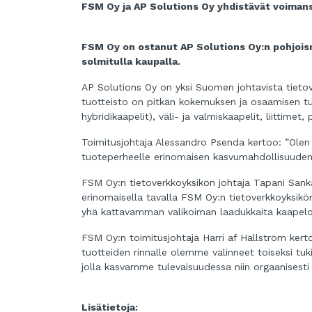
FSM Oy ja AP Solutions Oy yhdistävät voiman
FSM Oy on ostanut AP Solutions Oy:n pohjoism
solmitulla kaupalla.
AP Solutions Oy on yksi Suomen johtavista tietov
tuotteisto on pitkän kokemuksen ja osaamisen tulo
hybridikaapelit), väli- ja valmiskaapelit, liittimet,
Toimitusjohtaja Alessandro Psenda kertoo: ”Olen
tuoteperheelle erinomaisen kasvumahdollisuuden,
FSM Oy:n tietoverkkoyksikön johtaja Tapani Sank
erinomaisella tavalla FSM Oy:n tietoverkkoyksi
yhä kattavamman valikoiman laadukkaita kaapeloin
FSM Oy:n toimitusjohtaja Harri af Hällström kert
tuotteiden rinnalle olemme valinneet toiseksi tuk
jolla kasvamme tulevaisuudessa niin orgaanisesti 
Lisätietoja: