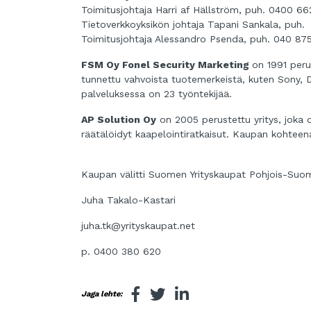
Toimitusjohtaja Harri af Hällström, puh. 0400 
Tietoverkkoyksikön johtaja Tapani Sankala, puh
Toimitusjohtaja Alessandro Psenda, puh. 040 87
FSM Oy Fonel Security Marketing
on 1991 peru
tunnettu vahvoista tuotemerkeistä, kuten Sony, D
palveluksessa on 23 työntekijää.
AP Solution Oy
on 2005 perustettu yritys, joka
räätälöidyt kaapelointiratkaisut. Kaupan kohteena
Kaupan välitti Suomen Yrityskaupat Pohjois-Suo
Juha Takalo-Kastari
juha.tk@yrityskaupat.net
p. 0400 380 620
Jaga lehte: