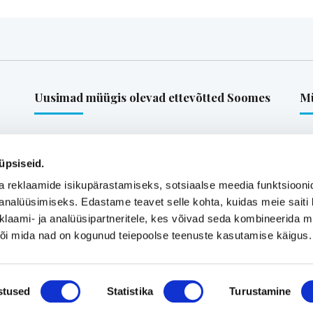
Uusimad müügis olevad ettevõtted Soomes
Mü
is-
Euroopa patendiga kaitstud uuenduslik ja suure
müügipotentsiaaliga toode – Hübriid-
üpsiseid.
vihmaveekaevud.
a reklaamide isikupärastamiseks, sotsiaalse meedia funktsiooni
k
analüüsimiseks. Edastame teavet selle kohta, kuidas meie saiti 
klaami- ja analüüsipartneritele, kes võivad seda kombineerida 
Vaata kõiki
 või mida nad on kogunud teiepoolse teenuste kasutamise käigus.
stused
Statistika
Turustamine