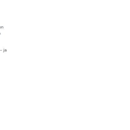
on
n
- ja