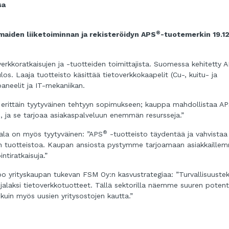
sa
®
aiden liiketoiminnan ja rekisteröidyn APS
-tuotemerkin 19.1
erkkoratkaisujen ja -tuotteiden toimittajista. Suomessa kehitetty 
s. Laaja tuotteisto käsittää tietoverkkokaapelit (Cu-, kuitu- ja
 paneelit ja IT-mekaniikan.
 erittäin tyytyväinen tehtyyn sopimukseen; kauppa mahdollistaa A
 ja se tarjoaa asiakaspalveluun enemmän resursseja.”
®
ala on myös tyytyväinen: ”APS
-tuotteisto täydentää ja vahvistaa
kön tuotteistoa. Kaupan ansiosta pystymme tarjoamaan asiakkaille
tiratkaisuja.”
oo yrityskaupan tukevan FSM Oy:n kasvustrategiaa: ”Turvallisuustek
ijalaksi tietoverkkotuotteet. Tällä sektorilla näemme suuren potenti
kuin myös uusien yritysostojen kautta.”