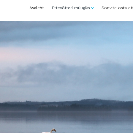
Avaleht
Ettevõtted müügiks
Soovite osta et