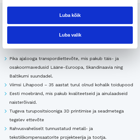
Seotud
Luba kõik
Luba valik
Uusimad müügis olevad ettevõtted Eestis
Pika ajalooga transpordiettevõte, mis pakub täis- ja
osakoormavedusid Lääne-Euroopa, Skandinaavia ning
Baltikumi suundadel.
Viimsi Lihapood – 35 aastat turul olnud kohalik toidupood
Eesti moebränd, mis pakub kvaliteetseid ja ainulaadseid
naisterõivaid.
Tugeva turupositsiooniga 3D printimise ja seadmetega
tegelev ettevõte
Rahvusvaheliselt tunnustatud metall- ja
tekstiilkompensaatorite projekteerija ja tootja.