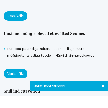
Vaata kõiki
Uusimad müügis olevad ettevõtted Soomes
Euroopa patendiga kaitstud uuenduslik ja suure
müügipotentsiaaliga toode – Hübriid-vihmaveekaevud.
Vaata kõiki
Jätke kontaktisoov
Müüdud ettevõtted
Jätke kontaktisoov
Loe referentse müüdud ettevõtetest