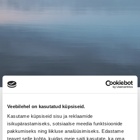
24.7.2016
Veebilehel on kasutatud küpsiseid.
FUNAR / HYVÄN OLON MESTARIT
Kasutame küpsiseid sisu ja reklaamide
ON MYYTY UUDELLE
isikupärastamiseks, sotsiaalse meedia funktsioonide
pakkumiseks ning liikluse analüüsimiseks. Edastame
OMISTAJALLE
teavet selle kohta, kuidas meie saiti kasutate, ka oma