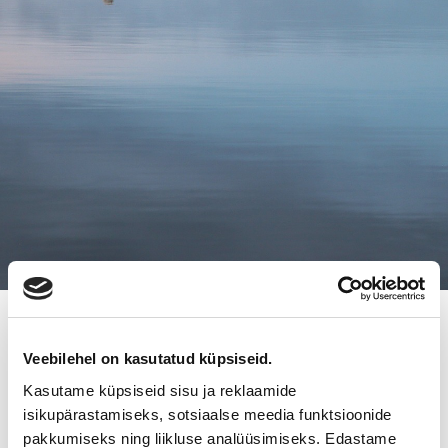
8.12.2014
Veebilehel on kasutatud küpsiseid.
HEIKKILÄ TRANSPORT OY:N
Kasutame küpsiseid sisu ja reklaamide
LIIKETOIMINNALLE UUSI
isikupärastamiseks, sotsiaalse meedia funktsioonide
pakkumiseks ning liikluse analüüsimiseks. Edastame