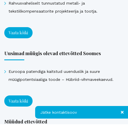
Rahvusvaheliselt tunnustatud metall- ja
tekstiilkompensaatorite projekteerija ja tootja.
Vaata kõiki
Uusimad müügis olevad ettevõtted Soomes
Euroopa patendiga kaitstud uuenduslik ja suure
müügipotentsiaaliga toode – Hübriid-vihmaveekaevud.
Vaata kõiki
Jätke kontaktisoov
Müüdud ettevõtted