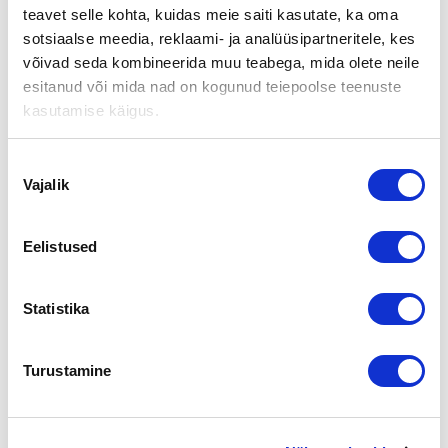
OMISTAJA
teavet selle kohta, kuidas meie saiti kasutate, ka oma
sotsiaalse meedia, reklaami- ja analüüsipartneritele, kes
Revonlahdella toimiva
Kuljetusliike E. Pelkonen Oy
on
võivad seda kombineerida muu teabega, mida olete neile
ostanut 8.11.2014 toteutetulla yrityskaupalla ylivieskalaisen
esitanud või mida nad on kogunud teiepoolse teenuste
Heikkilä Transport Oy:n
liiketoiminnan.
kasutamise käigus.
Lisätietoja:
Nõusoleku
Heikkilä Transport Oy
Vajalik
valik
Juha Heikkilä
p. 050 563 3771
Eelistused
Kuljetusliike E. Pelkonen Oy
Esa Pelkonen
p. 0400 895 094
Statistika
Suomen Yrityskaupat Oulu
Juha Takalo-Kastari
Turustamine
p. 0400 380 620
Jaga lehte: