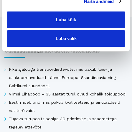
Näita andmeid
Luba kõik
Seotud
Luba valik
Uusimad müügis olevad ettevõtted Eestis
Pika ajalooga transpordiettevõte, mis pakub täis- ja
osakoormavedusid Lääne-Euroopa, Skandinaavia ning
Baltikumi suundadel.
Viimsi Lihapood – 35 aastat turul olnud kohalik toidupood
Eesti moebränd, mis pakub kvaliteetseid ja ainulaadseid
naisterõivaid.
Tugeva turupositsiooniga 3D printimise ja seadmetega
tegelev ettevõte