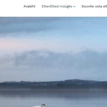
Avaleht
Ettevõtted müügiks
Soovite osta et