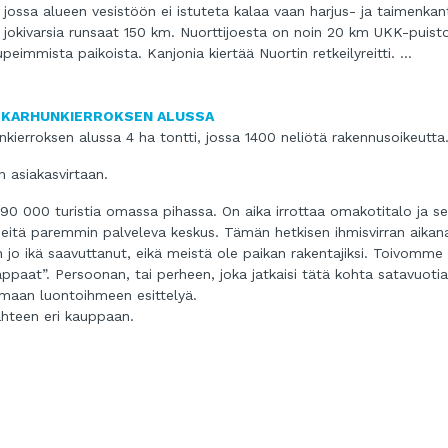
, jossa alueen vesistöön ei istuteta kalaa vaan harjus- ja taimenkan
n jokivarsia runsaat 150 km. Nuorttijoesta on noin 20 km UKK-puist
upeimmista paikoista. Kanjonia kiertää Nuortin retkeilyreitti. …
 KARHUNKIERROKSEN ALUSSA
ierroksen alussa 4 ha tontti, jossa 1400 neliötä rakennusoikeutta
n asiakasvirtaan.
90 000 turistia omassa pihassa. On aika irrottaa omakotitalo ja s
i, heitä paremmin palveleva keskus. Tämän hetkisen ihmisvirran aikan
 on jo ikä saavuttanut, eikä meistä ole paikan rakentajiksi. Toivomme
appaat”. Persoonan, tai perheen, joka jatkaisi tätä kohta satavuoti
maan luontoihmeen esittelyä.
ahteen eri kauppaan.