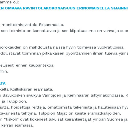
lamme oli:
N OMAAVA RAVINTOLAKOKONAISUUS ERINOMAISELLA SIJAINNI
 monitoimiravintola Pirkanmaalla.
a sen toiminta on kannattavaa ja sen kilpailuasema on vahva ja suos
uorokauden on mahdollista näissä hyvin toimivissa vuokratiloissa.
dollistavat toiminnan pitkäikäisen pyörittämisen ilman tulevia ylimä
ellisesti ennen kaupantekoa.
ihin.
ATA
llä Koilliskairan erämaata.
ni Savukosken sivukylä Värriöjoen ja Kemihaaran liittymäkohdassa. 
e ja Tulppioon.
iutta, hoidettuja reittejä, omatoimista tekemistä ja halutessaan hy
ka-aineista tehtynä. Tulppion Majat on käsite erämatkailijoiden,
n “tiskon” ovat kokeneet lukuisat kairankiertäjät ympäri Suomea ja
a kerran elämässä.