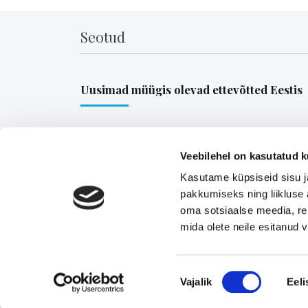
Seotud
Uusimad müügis olevad ettevõtted Eestis
Pika ajalooga transpordiettevõte, mis pakub tä
ja osakoormavedusid Lääne-Euroopa,
Veebilehel on kasutatud k
Skandinaavia ning Baltikumi suundadel.
Kasutame küpsiseid sisu j
Viimsi Lihapood – 35 aastat turul olnud kohali
pakkumiseks ning liikluse 
oma sotsiaalse meedia, re
toidupood
mida olete neile esitanud
Eesti moebränd, mis pakub kvaliteetseid ja
ainulaadseid naisterõivaid.
Tugeva turupositsiooniga 3D printimise ja
Nõusoleku
Vajalik
Eeli
seadmetega tegelev ettevõte
valik
Rahvusvaheliselt tunnustatud metall- ja