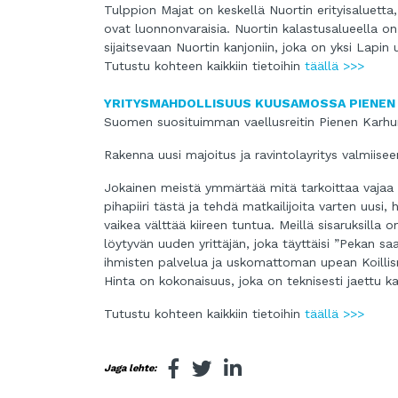
Tulppion Majat on keskellä Nuortin erityisaluetta
ovat luonnonvaraisia. Nuortin kalastusalueella o
sijaitsevaan Nuortin kanjoniin, joka on yksi Lapin 
Tutustu kohteen kaikkiin tietoihin
täällä >>>
YRITYSMAHDOLLISUUS KUUSAMOSSA PIENEN
Suomen suosituimman vaellusreitin Pienen Karhunk
Rakenna uusi majoitus ja ravintolayritys valmiisee
Jokainen meistä ymmärtää mitä tarkoittaa vajaa 
pihapiiri tästä ja tehdä matkailijoita varten uus
vaikea välttää kiireen tuntua. Meillä sisaruksilla
löytyvän uuden yrittäjän, joka täyttäisi ”Pekan sa
ihmisten palvelua ja uskomattoman upean Koillis
Hinta on kokonaisuus, joka on teknisesti jaettu k
Tutustu kohteen kaikkiin tietoihin
täällä >>>
Jaga lehte: