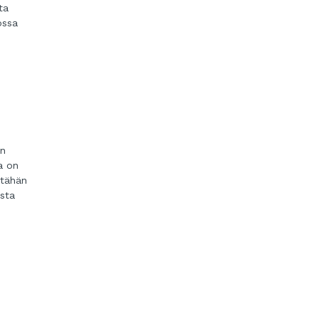
ta
ossa
.
en
a on
 tähän
asta