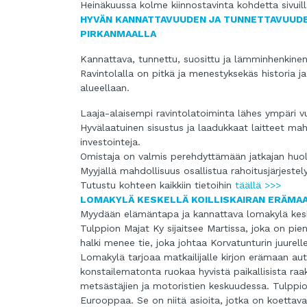
Heinäkuussa kolme kiinnostavinta kohdetta sivuil
HYVÄN KANNATTAVUUDEN JA TUNNETTAVUUDE
PIRKANMAALLA
Kannattava, tunnettu, suosittu ja lämminhenkinen
Ravintolalla on pitkä ja menestyksekäs historia j
alueellaan.
Laaja-alaisempi ravintolatoiminta lähes ympäri v
Hyvälaatuinen sisustus ja laadukkaat laitteet mah
investointeja.
Omistaja on valmis perehdyttämään jatkajan huol
Myyjällä mahdollisuus osallistua rahoitusjärjestely
Tutustu kohteen kaikkiin tietoihin
täällä >>>
LOMAKYLÄ KESKELLÄ KOILLISKAIRAN ERÄMA
Myydään elämäntapa ja kannattava lomakylä keske
Tulppion Majat Ky sijaitsee Martissa, joka on pie
halki menee tie, joka johtaa Korvatunturin juurell
Lomakylä tarjoaa matkailijalle kirjon erämaan aut
konstailematonta ruokaa hyvistä paikallisista raa
metsästäjien ja motoristien keskuudessa. Tulppio
Eurooppaa. Se on niitä asioita, jotka on koettav