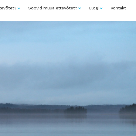
tevõtet?
Soovid müüa ettevõtet?
Blogi
Kontakt