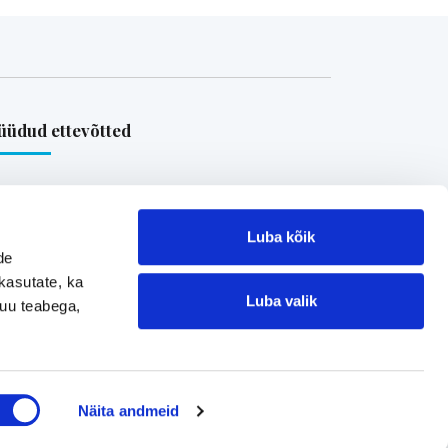
üdud ettevõtted
Loe referentse müüdud ettevõtetest
Luba kõik
de
kasutate, ka
Luba valik
muu teabega,
Jätke kontaktisoov
Näita andmeid