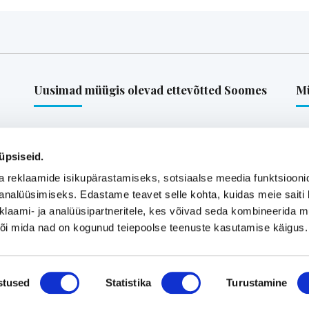
Uusimad müügis olevad ettevõtted Soomes
Mü
is-
Euroopa patendiga kaitstud uuenduslik ja suure
müügipotentsiaaliga toode – Hübriid-
üpsiseid.
vihmaveekaevud.
a reklaamide isikupärastamiseks, sotsiaalse meedia funktsiooni
k
analüüsimiseks. Edastame teavet selle kohta, kuidas meie saiti 
klaami- ja analüüsipartneritele, kes võivad seda kombineerida 
Vaata kõiki
 või mida nad on kogunud teiepoolse teenuste kasutamise käigus.
stused
Statistika
Turustamine