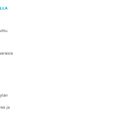
LLA
ittu
äräisiä
Kylän
vää ja