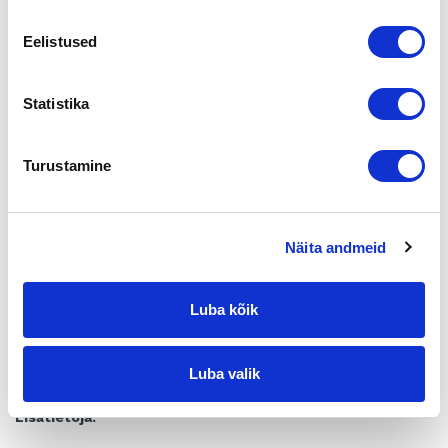
vaiheessa.
Tämä tukee Liedon Säästöpankin tahtotilaa auttaa yrityksiä
Eelistused
kasvussa ja
liiketoiminnan kehityksessä.
Statistika
Tällä sijoituksella Liedon Säästöpankki edistää
suomalaisten yritysten kasvua monipuolisesti.
Turustamine
”Saari
Partners täydentää erinomaisesti palvelutarjontaamme, johon
olemme koonneet
yrityskauppoja ja sukupolvenvaihdoksia varten oman
Näita andmeid
palvelukokonaisuuden. Tämä
kokonaisuus kattaa sopimusjuridiset asiat,
verotusnäkökulman, riskinjakamisen
Luba kõik
sekä oman- ja vieraanpääoman ehtoiset rahoitusratkaisut.
Olemme tyytyväisiä ja
iloisia alkaneesta kumppanuudestamme
”,
Luba valik
kertoo Liedon Säästöpankin toimitusjohtaja Jussi Hakala.
Lisätietoja: