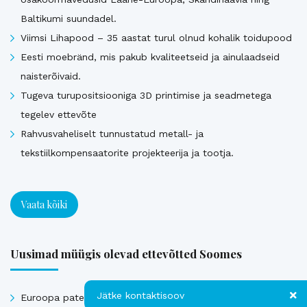
Baltikumi suundadel.
Viimsi Lihapood – 35 aastat turul olnud kohalik toidupood
Eesti moebränd, mis pakub kvaliteetseid ja ainulaadseid
naisterõivaid.
Tugeva turupositsiooniga 3D printimise ja seadmetega
tegelev ettevõte
Rahvusvaheliselt tunnustatud metall- ja
tekstiilkompensaatorite projekteerija ja tootja.
Vaata kõiki
Uusimad müügis olevad ettevõtted Soomes
Jätke kontaktisoov
Euroopa patendiga kaitstud uuenduslik ja suure