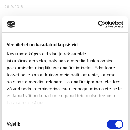
26.9.2018
HELPOTUSTA YRITYSKAUPPOJEN
RAHOITUKSIIN: LIEDON
SÄÄSTÖPANKKI SIJOITTAA
Veebilehel on kasutatud küpsiseid.
PÄÄOMARAHASTO SAARI
Kasutame küpsiseid sisu ja reklaamide
isikupärastamiseks, sotsiaalse meedia funktsioonide
PARTNERSIIN
pakkumiseks ning liikluse analüüsimiseks. Edastame
teavet selle kohta, kuidas meie saiti kasutate, ka oma
Liedon Säästöpankki sijoittaa pääomarahasto Saari
sotsiaalse meedia, reklaami- ja analüüsipartneritele, kes
Partnersiin
võivad seda kombineerida muu teabega, mida olete neile
esitanud või mida nad on kogunud teiepoolse teenuste
Palvelusektorin toimialoihin keskittyvä
kasutamise käigus.
Saari Partners täydentää Liedon Säästöpankin tapoja tukea
suomalaista
yrittäjyyttä. Saari Partners keskittyy pieniin, perinteisesti
Nõusoleku
toimiviin
Vajalik
valik
palvelusektorin PK-yrityksiin ja auttaa heitä kriittisessä kasvun