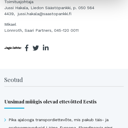
Toimitusjohtaja
Jussi Hakala, Liedon Säästöpankki, p. 050 564
4439, jussi.hakala@saastopankki.fi
Mikael
Lönnroth, Saari Partners, 045-120 0011
Jaga lehte:
Seotud
Uusimad müügis olevad ettevõtted Eestis
Pika ajalooga transpordiettevõte, mis pakub täis- ja
osakoormavedusid Lääne-Euroopa, Skandinaavia ning