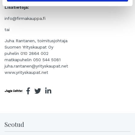
Lisätietoja:
info@firmakauppa.fi
tai
Juha Rantanen, toimitusjohtaja
Suomen Yrityskaupat Oy
puhelin 010 2864 002
matkapuhelin 050 544 5081
juha.rantanen@yrityskaupat.net
www.yrityskaupat.net
Jaga lehte:
Seotud