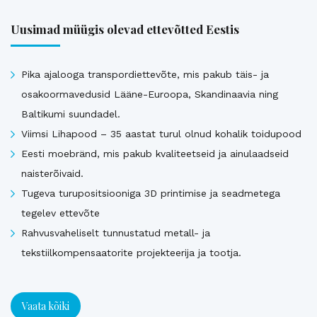
Uusimad müügis olevad ettevõtted Eestis
Pika ajalooga transpordiettevõte, mis pakub täis- ja
osakoormavedusid Lääne-Euroopa, Skandinaavia ning
Baltikumi suundadel.
Viimsi Lihapood – 35 aastat turul olnud kohalik toidupood
Eesti moebränd, mis pakub kvaliteetseid ja ainulaadseid
naisterõivaid.
Tugeva turupositsiooniga 3D printimise ja seadmetega
tegelev ettevõte
Rahvusvaheliselt tunnustatud metall- ja
tekstiilkompensaatorite projekteerija ja tootja.
Vaata kõiki