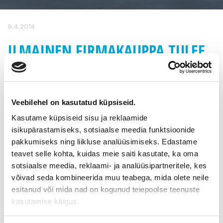
9.4.2014
ILMAINEN FIRMAKAUPPA TULEE
AVUKSI PIENIMPIEN YRITYSTEN
OMISTAJANVAIHDOKSIIN
Veebilehel on kasutatud küpsiseid.
Uusi, ilmainen nettipalvelu
www.firmakauppa.fi
on avannut
Kasutame küpsiseid sisu ja reklaamide
ovensa kaikille myytäville mikroyrityksille ja niiden
isikupärastamiseks, sotsiaalse meedia funktsioonide
jatkamisesta kiinnostuneille. Kauppapaikalla saavat ilmoitella
pakkumiseks ning liikluse analüüsimiseks. Edastame
myyntiaikeistaan ja ostohaluistaan kaikki alle 100 000 euron
teavet selle kohta, kuidas meie saiti kasutate, ka oma
kauppoihin tähtäävät myyjät ja ostajat
sotsiaalse meedia, reklaami- ja analüüsipartneritele, kes
itsepalveluperiaatteella.
võivad seda kombineerida muu teabega, mida olete neile
Enää suuret ja pienet yritykset eivät ole sekaisin
esitanud või mida nad on kogunud teiepoolse teenuste
työpaikkailmoitusten kanssa, vaan pienille yrityksille on nyt
kasutamise käigus.
reilusti oma ja sopiva kauppapaikka. Parturi-kampaamon
jäljessä ei kaupitella konepajaa tai telakkaa saatikka