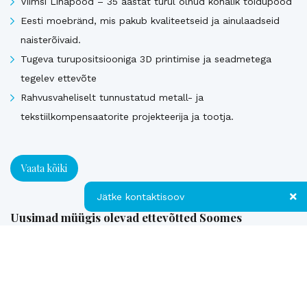
Viimsi Lihapood – 35 aastat turul olnud kohalik toidupood
Eesti moebränd, mis pakub kvaliteetseid ja ainulaadseid
naisterõivaid.
Tugeva turupositsiooniga 3D printimise ja seadmetega
tegelev ettevõte
Rahvusvaheliselt tunnustatud metall- ja
tekstiilkompensaatorite projekteerija ja tootja.
Vaata kõiki
Jätke kontaktisoov
Uusimad müügis olevad ettevõtted Soomes
Jätke kontaktisoov
Euroopa patendiga kaitstud uuenduslik ja suure
Jätke oma telefoninumber või e-posti
müügipotentsiaaliga toode – Hübriid-vihmaveekaevud.
aadress ning me võtame teiega ühendust!