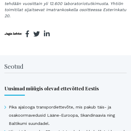
tehdään vuosittain yli 12.600 laboratoriotutkimusta. Yhtiön
toimitilat sijaitsevat
Imatrankoskella osoitteessa Esterinkatu
20.
Jaga lehte:
Seotud
Uusimad müügis olevad ettevõtted Eestis
Pika ajalooga transpordiettevõte, mis pakub täis- ja
osakoormavedusid Lääne-Euroopa, Skandinaavia ning
Baltikumi suundadel.