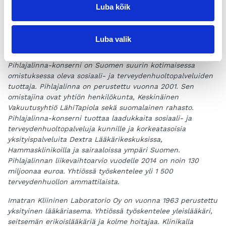
varatoimitusjohtaja Pihlajalinna Oy, toimitusjohtaja Dextra Oy,
Luba kõik
050 597 9505,
leena.niemisto@dextra.fi
Luba valik
Pihlajalinna-konserni on Suomen suurin kotimaisessa
omistuksessa oleva sosiaali- ja
terveydenhuoltopalveluiden
tuottaja. Pihlajalinna on perustettu vuonna 2001. Sen
omistajina ovat yhtiön
henkilökunta, Keskinäinen
Vakuutusyhtiö LähiTapiola sekä suomalainen rahasto.
Pihlajalinna-konserni
tuottaa laadukkaita sosiaali- ja
terveydenhuoltopalveluja kunnille ja korkeatasoisia
yksityispalveluita Dextra
Lääkärikeskuksissa,
Hammasklinikoilla ja sairaaloissa ympäri Suomen.
Pihlajalinnan liikevaihtoarvio
vuodelle 2014 on noin 130
miljoonaa euroa. Yhtiössä työskentelee yli 1 500
terveydenhuollon ammattilaista.
Imatran Kliininen Laboratorio Oy on vuonna 1963 perustettu
yksityinen lääkäriasema. Y
htiössä työskentelee yleislääkäri,
seitsemän erikoislääkäriä ja
kolme hoitajaa. Klinikalla