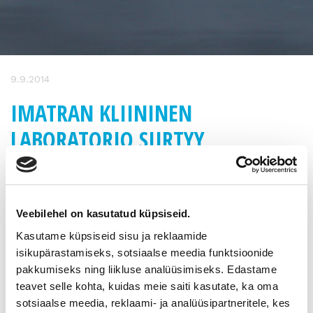
9.9.2014
IMATRAN KLIININEN
LABORATORIO SIIRTYY
PIHLAJALINNA OY:N
OMISTUKSEEN
Veebilehel on kasutatud küpsiseid.
Pihlajalinna-konserni/Dextra
vahvistaa asemiaan Kaakkois-
Kasutame küpsiseid sisu ja reklaamide
Suomen terveydenhuoltopalveluissa.
isikupärastamiseks, sotsiaalse meedia funktsioonide
pakkumiseks ning liikluse analüüsimiseks. Edastame
Imatran Kliininen Laboratorio
on myyty 29.8.2014 solmitulla
teavet selle kohta, kuidas meie saiti kasutate, ka oma
kaupalla
kotimaiselle
Pihlajalinna Oy:lle
. Imatrankoskella
toimivan, alueen johtavan yksityisen
lääkäriaseman toiminta
sotsiaalse meedia, reklaami- ja analüüsipartneritele, kes